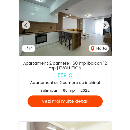
Previous
Next
1
/
14
Harta
Apartament 2 camere | 60 mp |balcon 12
mp | EVOLUTION
559 €
Apartament cu 2 camere de închiriat
Selimbar
60 mp
2022
Vezi mai multe detalii