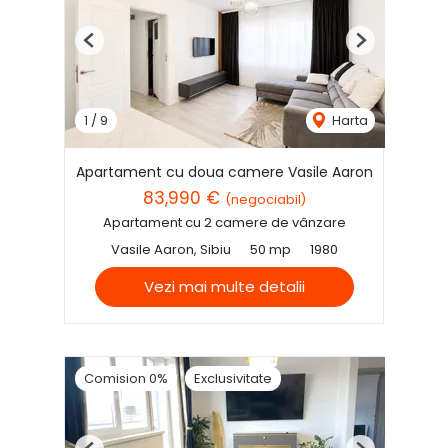
Previous
Next
1
/
9
Harta
Apartament cu doua camere Vasile Aaron
83,990 €
(negociabil)
Apartament cu 2 camere de vânzare
Vasile Aaron, Sibiu
50 mp
1980
Vezi mai multe detalii
Comision 0%
Exclusivitate