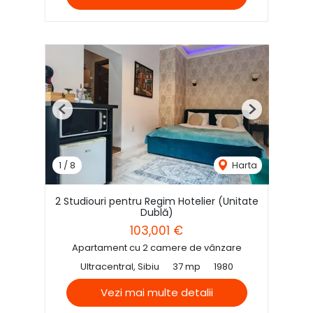
Previous
Next
1
/
8
Harta
2 Studiouri pentru Regim Hotelier (Unitate
Dublă)
103,001 €
Apartament cu 2 camere de vânzare
Ultracentral, Sibiu
37 mp
1980
Vezi mai multe detalii