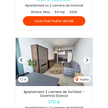
Apartament cu 2 camere de închiriat
Strand, Sibiu
64 mp
2005
Vezi mai multe detalii
Previous
Next
1
/
9
Harta
Apartament 2 camere de închiriat -
Doamna Stanca
370 €
Apartament cu 2 camere de închiriat