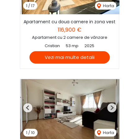
1
/
17
Harta
Apartament cu doua camere in zona vest
116,900 €
Apartament cu 2 camere de vânzare
Cristian
53 mp
2025
Vezi mai multe detalii
Previous
Next
1
/
10
Harta