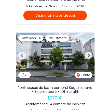
Mihai Viteazul, Sibiu
42 mp
2020
Vezi mai multe detalii
Comision 0%
Exclusivitate
Previous
Next
1
/
25
Harta
Penthouses de lux in cartierul Kogalniceanu
- 3 dormitoare - 101 mp utili
1,270 €
Apartament cu 4 camere de închiriat