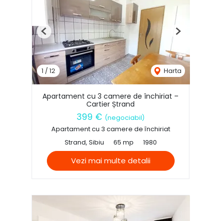
Previous
Next
1
/
12
Harta
Apartament cu 3 camere de închiriat –
Cartier Ștrand
399 €
(negociabil)
Apartament cu 3 camere de închiriat
Strand, Sibiu
65 mp
1980
Vezi mai multe detalii