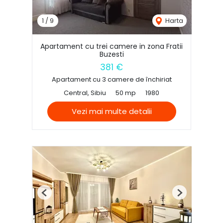
1
/
9
Harta
Apartament cu trei camere in zona Fratii
Buzesti
381 €
Apartament cu 3 camere de închiriat
Central, Sibiu
50 mp
1980
Vezi mai multe detalii
Previous
Next