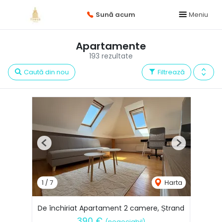
Sună acum
Meniu
Apartamente
193 rezultate
Caută din nou
Filtrează
Previous
Next
1
/
7
Harta
De închiriat Apartament 2 camere, Ștrand
390 €
(negociabil)