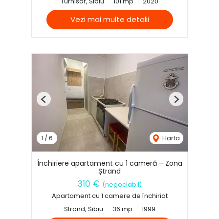
Turnisor, Sibiu
101 mp
2020
Vezi mai multe detalii
Previous
Next
1
/
6
Harta
Închiriere apartament cu 1 cameră – Zona
Ștrand
310 €
(negociabil)
Apartament cu 1 camere de închiriat
Strand, Sibiu
36 mp
1999