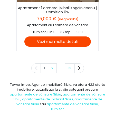
Apartament 1 camera |Mihail Kogălniceanu |
Comision 0%
75,000 €
(negociabil)
Apartament cu 1 camere de vânzare
Turnisor, Sibiu
37 mp
1989
Vezi mai multe detalii
Pagina anterioară
...
Pagina următoare
1
2
13
Tower Imob, Agenție imobiliară Sibiu, va ofera 422 oferte
imobiliare, actualizate la zi, din categorii precum
apartamente de vânzare Sibiu
,
apartamente de vânzare
Sibiu
,
apartamente de închiriat Sibiu
,
apartamente de
vânzare Sibiu
sau
apartamente de vânzare Sibiu,
Turnisor
.