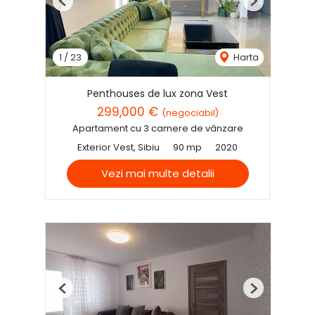
Previous
Next
1
/
23
Harta
Penthouses de lux zona Vest
299,000 €
(negociabil)
Apartament cu 3 camere de vânzare
Exterior Vest, Sibiu
90 mp
2020
Vezi mai multe detalii
Previous
Next