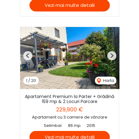
Vezi mai multe detalii
Previous
Next
1
/
20
Harta
Apartament Premium la Parter + Grădină
159 mp & 2 Locuri Parcare
229,900 €
Apartament cu 3 camere de vânzare
Selimbar
86 mp
2015
Vezi mai multe detalii