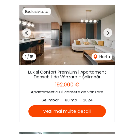
Exclusivitate
Previous
Next
1
/
15
Harta
Lux și Confort Premium | Apartament
Deosebit de Vânzare – Șelimbăr
192,000 €
Apartament cu 3 camere de vânzare
Selimbar
80 mp
2024
Vezi mai multe detalii