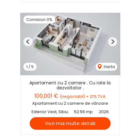
Comision 0%
Previous
Next
1
/
5
Harta
Apartament cu 2 camere . Cu rate la
dezvoltator .
100,001 €
(negociabil) + 21% TVA
Apartament cu 2 camere de vânzare
Exterior Vest, Sibiu
52.56 mp
2026
Vezi mai multe detalii