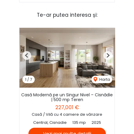
Te-ar putea interesa și:
Previous
Next
1
/
7
Harta
Casă Modernă pe un Singur Nivel – Cisnădie
| 500 mp Teren
227,001 €
Casă / Vilă cu 4 camere de vânzare
Central, Cisnadie
135 mp
2025
Vezi mai multe detalii