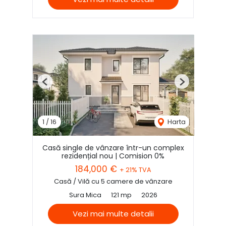
Previous
Next
1
/
16
Harta
Casă single de vânzare într-un complex
rezidențial nou | Comision 0%
184,000 €
+ 21% TVA
Casă / Vilă cu 5 camere de vânzare
Sura Mica
121 mp
2026
Vezi mai multe detalii