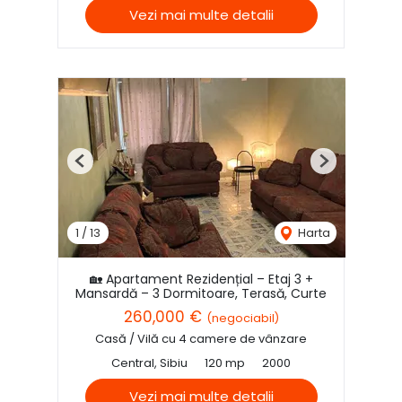
Vezi mai multe detalii
Previous
Next
1
/
13
Harta
🏡 Apartament Rezidențial – Etaj 3 +
Mansardă – 3 Dormitoare, Terasă, Curte
260,000 €
(negociabil)
Casă / Vilă cu 4 camere de vânzare
Central, Sibiu
120 mp
2000
Vezi mai multe detalii