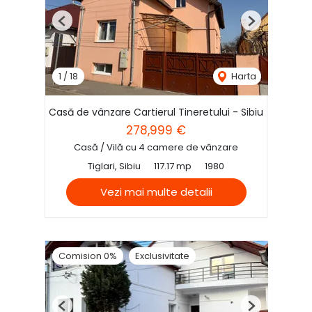
Previous
Next
1
/
18
Harta
Casă de vânzare Cartierul Tineretului - Sibiu
278,999 €
Casă / Vilă cu 4 camere de vânzare
Tiglari, Sibiu
117.17 mp
1980
Vezi mai multe detalii
Comision 0%
Exclusivitate
Previous
Next