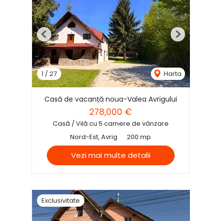
Previous
Next
1
/
27
Harta
Casă de vacanță noua-Valea Avrigului
278,000 €
Casă / Vilă cu 5 camere de vânzare
Nord-Est, Avrig
200 mp
Vezi mai multe detalii
Exclusivitate