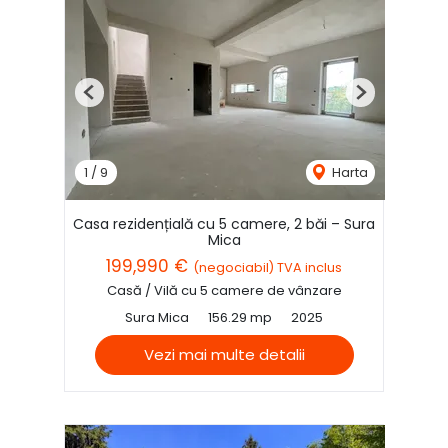
Previous
Next
1
/
9
Harta
Casa rezidențială cu 5 camere, 2 băi – Sura
Mica
199,990 €
(negociabil) TVA inclus
Casă / Vilă cu 5 camere de vânzare
Sura Mica
156.29 mp
2025
Vezi mai multe detalii