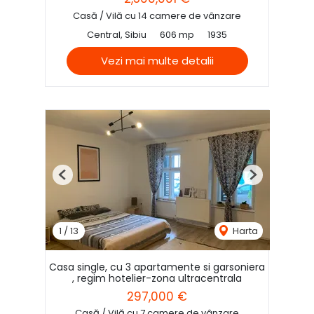
Casă / Vilă cu 14 camere de vânzare
Central, Sibiu
606 mp
1935
Vezi mai multe detalii
Previous
Next
1
/
13
Harta
Casa single, cu 3 apartamente si garsoniera
, regim hotelier-zona ultracentrala
297,000 €
Casă / Vilă cu 7 camere de vânzare