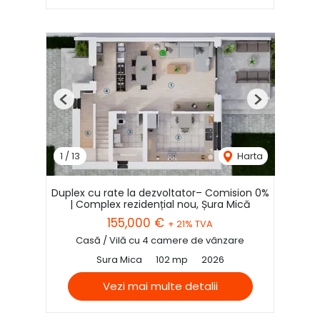
Previous
Next
1
/
13
Harta
Duplex cu rate la dezvoltator– Comision 0%
| Complex rezidențial nou, Șura Mică
155,000 €
+ 21% TVA
Casă / Vilă cu 4 camere de vânzare
Sura Mica
102 mp
2026
Vezi mai multe detalii