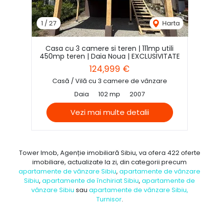
1
/
27
Harta
Casa cu 3 camere si teren | 111mp utili
450mp teren | Daia Noua | EXCLUSIVITATE
124,999 €
Casă / Vilă cu 3 camere de vânzare
Daia
102 mp
2007
Vezi mai multe detalii
Tower Imob, Agenție imobiliară Sibiu, va ofera 422 oferte
imobiliare, actualizate la zi, din categorii precum
apartamente de vânzare Sibiu
,
apartamente de vânzare
Sibiu
,
apartamente de închiriat Sibiu
,
apartamente de
vânzare Sibiu
sau
apartamente de vânzare Sibiu,
Turnisor
.