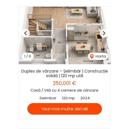
Previous
Next
1
/
6
Harta
Duplex de vânzare – Șelimbăr | Construcție
solidă | 120 mp utili
250,001 €
Casă / Vilă cu 4 camere de vânzare
Selimbar
120 mp
2024
Vezi mai multe detalii