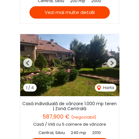
Central, Sibiu
200 mp
2000
Vezi mai multe detalii
Previous
Next
1
/
4
Harta
Casă individuală de vânzare 1.000 mp teren
| Zonă Centrală
587,900 €
(negociabil)
Casă / Vilă cu 5 camere de vânzare
Central, Sibiu
240 mp
2010