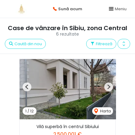
Sună acum
Meniu
Case de vânzare în Sibiu, zona Central
6 rezultate
Caută din nou
Filtrează
Previous
Next
1
/
12
Harta
Vilă superbă în centrul Sibiului
2,500,001 €