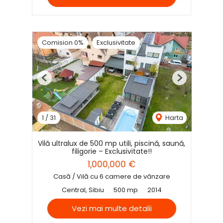
Comision 0%
Exclusivitate
Previous
Next
1
/
31
Harta
Vilă ultralux de 500 mp utili, piscină, saună,
filigorie – Exclusivitate!!
1,000,000 €
Casă / Vilă cu 6 camere de vânzare
Central, Sibiu
500 mp
2014
Vezi mai multe detalii