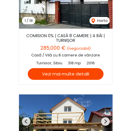
1
/
18
Harta
COMISION 0% | CASĂ 8 CAMERE | 4 BĂI |
TURNIȘOR
285,000 €
(negociabil)
Casă / Vilă cu 8 camere de vânzare
Turnisor, Sibiu
318 mp
2016
Vezi mai multe detalii
Previous
Next