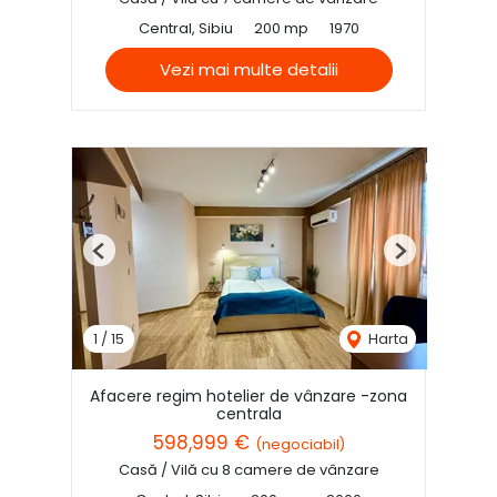
Central, Sibiu
200 mp
1970
Vezi mai multe detalii
Previous
Next
1
/
15
Harta
Afacere regim hotelier de vânzare -zona
centrala
598,999 €
(negociabil)
Casă / Vilă cu 8 camere de vânzare