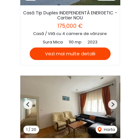
Casă Tip Duplex INDEPENDENTĂ ENERGETIC -
Cartier NOU
175,000 €
Casă / Vilă cu 4 camere de vânzare
Sura Mica
110 mp
2023
Vezi mai multe detalii
Previous
Next
1
/
20
Harta