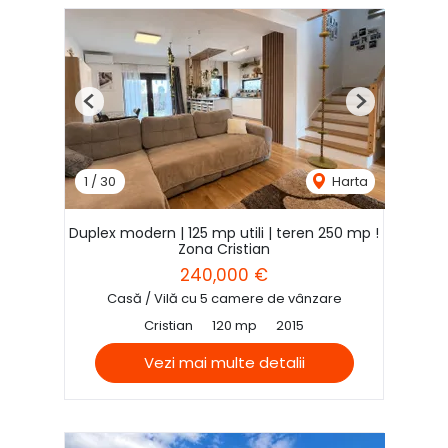
Previous
Next
1
/
30
Harta
Duplex modern | 125 mp utili | teren 250 mp !
Zona Cristian
240,000 €
Casă / Vilă cu 5 camere de vânzare
Cristian
120 mp
2015
Vezi mai multe detalii