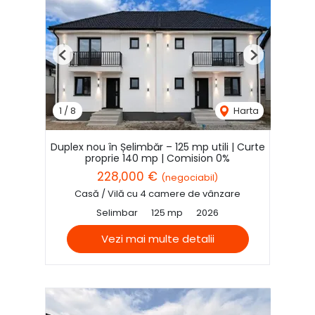
Previous
Next
1
/
8
Harta
Duplex nou în Șelimbăr – 125 mp utili | Curte
proprie 140 mp | Comision 0%
228,000 €
(negociabil)
Casă / Vilă cu 4 camere de vânzare
Selimbar
125 mp
2026
Vezi mai multe detalii