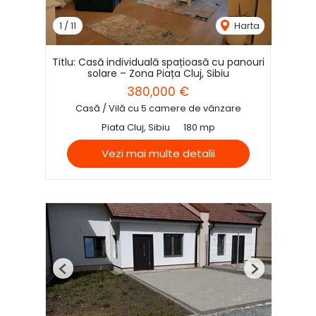
1
/
11
Harta
Titlu: Casă individuală spațioasă cu panouri
solare – Zona Piața Cluj, Sibiu
380,000 €
Casă / Vilă cu 5 camere de vânzare
Piata Cluj, Sibiu
180 mp
Vezi mai multe detalii
Previous
Next