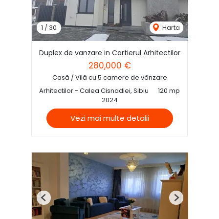
1
/
30
Harta
Duplex de vanzare in Cartierul Arhitectilor
280,000 €
Casă / Vilă cu 5 camere de vânzare
Arhitectilor - Calea Cisnadiei, Sibiu
120 mp
2024
Vezi mai multe detalii
Previous
Next