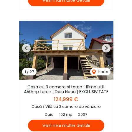
Vezi mai multe detalii
Previous
Next
1
/
27
Harta
Casa cu 3 camere si teren | 111mp utili
450mp teren | Daia Noua | EXCLUSIVITATE
124,999 €
Casă / Vilă cu 3 camere de vânzare
Daia
102 mp
2007
Vezi mai multe detalii