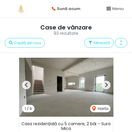
Sună acum
Meniu
Case de vânzare
93 rezultate
Caută din nou
Filtrează
Previous
Next
1
/
9
Harta
Casa rezidențială cu 5 camere, 2 băi – Sura
Mica