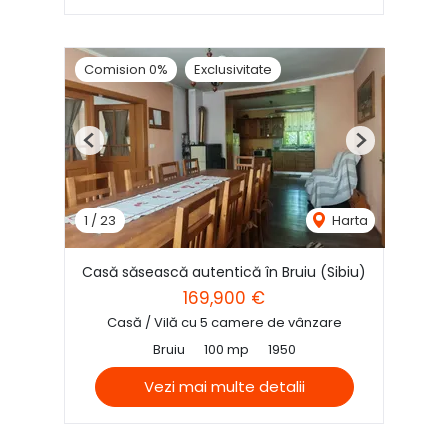
Comision 0%
Exclusivitate
Previous
Next
1
/
23
Harta
Casă săsească autentică în Bruiu (Sibiu)
169,900 €
Casă / Vilă cu 5 camere de vânzare
Bruiu
100 mp
1950
Vezi mai multe detalii