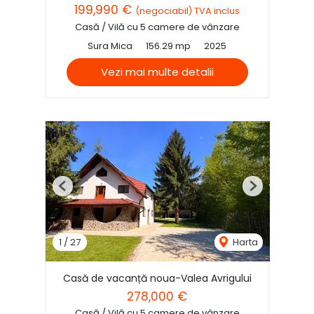
199,990 €
(negociabil) TVA inclus
Casă / Vilă cu 5 camere de vânzare
Sura Mica
156.29 mp
2025
Vezi mai multe detalii
Previous
Next
1
/
27
Harta
Casă de vacanță noua-Valea Avrigului
278,000 €
Casă / Vilă cu 5 camere de vânzare