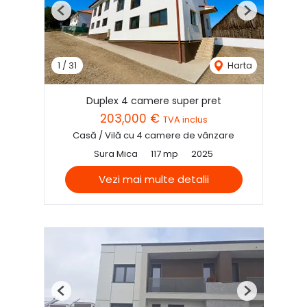
Previous
Next
1
/
31
Harta
Duplex 4 camere super pret
203,000 €
TVA inclus
Casă / Vilă cu 4 camere de vânzare
Sura Mica
117 mp
2025
Vezi mai multe detalii
Previous
Next