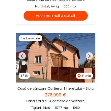
Nord-Est, Avrig
200 mp
Vezi mai multe detalii
Exclusivitate
Previous
Next
1
/
18
Harta
Casă de vânzare Cartierul Tineretului - Sibiu
278,999 €
Casă / Vilă cu 4 camere de vânzare
Tiglari, Sibiu
117.17 mp
1980