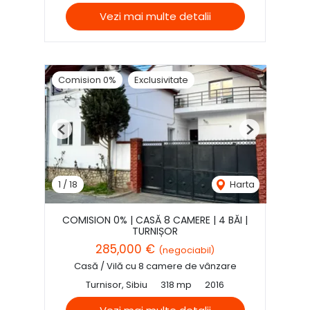
Vezi mai multe detalii
Comision 0%
Exclusivitate
Previous
Next
1
/
18
Harta
COMISION 0% | CASĂ 8 CAMERE | 4 BĂI |
TURNIȘOR
285,000 €
(negociabil)
Casă / Vilă cu 8 camere de vânzare
Turnisor, Sibiu
318 mp
2016