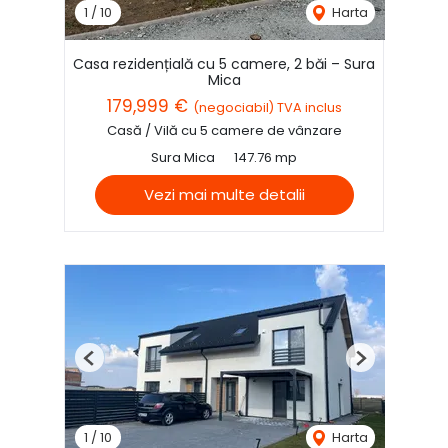
1
/
10
Harta
Casa rezidențială cu 5 camere, 2 băi – Sura
Mica
179,999 €
(negociabil) TVA inclus
Casă / Vilă cu 5 camere de vânzare
Sura Mica
147.76 mp
Vezi mai multe detalii
Previous
Next
1
/
10
Harta