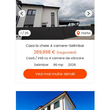
Previous
Next
1
/
25
Harta
Casa la cheie 4 camere-Selimbar
269,998 €
(negociabil)
Casă / Vilă cu 4 camere de vânzare
Selimbar
96 mp
2026
Vezi mai multe detalii