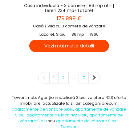
Casa individuala - 3 camere | 86 mp utili |
teren 234 mp- Lazaret
179,999 €
Casă / Vilă cu 3 camere de vânzare
Lazaret, Sibiu
86 mp
1960
Vezi mai multe detalii
Pagina anterioară
...
Pagina următoare
1
2
7
Tower Imob, Agenție imobiliară Sibiu, va ofera 423 oferte
imobiliare, actualizate la zi, din categorii precum
apartamente de vânzare Sibiu
,
apartamente de vânzare
Sibiu
,
apartamente de închiriat Sibiu
,
apartamente de
vânzare Sibiu
sau
apartamente de vânzare Sibiu,
Turnisor
.