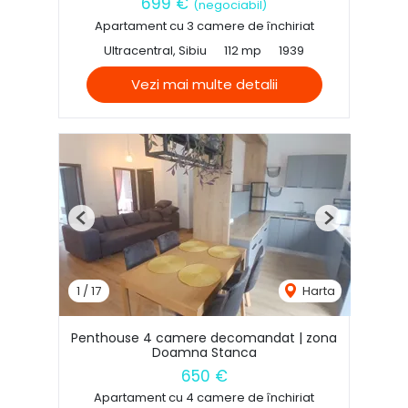
699 €
(negociabil)
Apartament cu 3 camere de închiriat
Ultracentral, Sibiu
112 mp
1939
Vezi mai multe detalii
Previous
Next
1
/
17
Harta
Penthouse 4 camere decomandat | zona
Doamna Stanca
650 €
Apartament cu 4 camere de închiriat