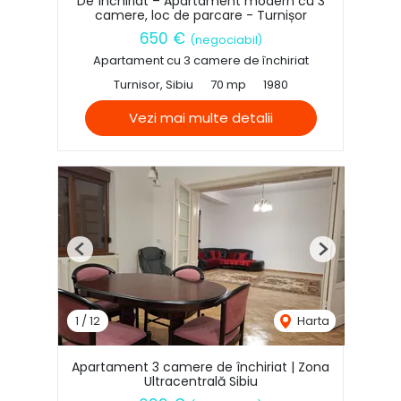
De închiriat – Apartament modern cu 3
camere, loc de parcare - Turnișor
650 €
(negociabil)
Apartament cu 3 camere de închiriat
Turnisor, Sibiu
70 mp
1980
Vezi mai multe detalii
Previous
Next
1
/
12
Harta
Apartament 3 camere de închiriat | Zona
Ultracentrală Sibiu