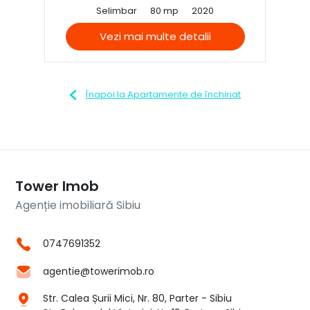
Selimbar
80 mp
2020
Vezi mai multe detalii
Înapoi la Apartamente de închiriat
Tower Imob
Agenție imobiliară Sibiu
0747691352
agentie@towerimob.ro
Str. Calea Șurii Mici, Nr. 80, Parter - Sibiu