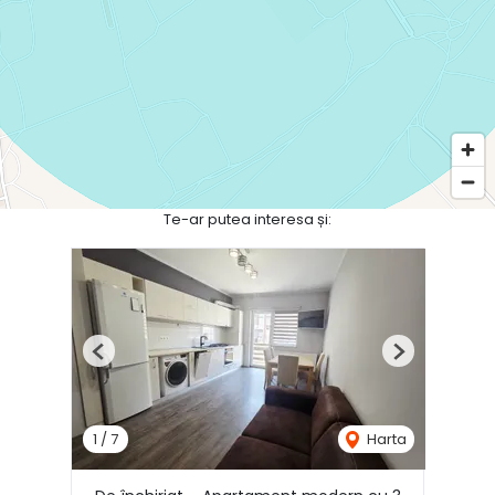
Te-ar putea interesa și:
Previous
Next
1
/
7
Harta