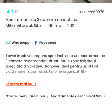
550 €
ID CP2669076
Apartament cu 3 camere de închiriat
Mihai Viteazul, Sibiu
65 mp
2024
WhatsApp
Facebook
Tower Imob vă propune spre închiriere un apartament cu
3 camere decomandat, situat într-o zonă liniștită și
apreciată din cartierul Rahovei, ideal pentru un stil de
viață modern, confortabil și bine organizat 🏙️✨.
📐 Compartimentare inteligentă și aerisită:
Citește mai mult
🛋️ Living open-space cu bucătărie, complet mobilată și
utilată – spațiu luminos și primitor
Oferte imobiliare Sibiu
Apartamente de închiriat Sibiu
🛏️ 2 dormitoare confortabile, amenajate cu bun gust