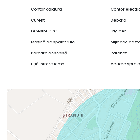
Contor căldură
Contor electri
Curent
Debara
Ferestre PVC
Frigider
Mașină de spălat rufe
Mijloace de t
Parcare deschisă
Parchet
Ușă intrare lemn
Vedere spre 