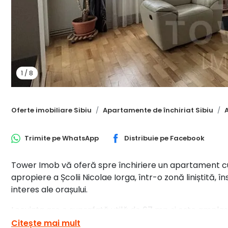
1
/
8
Oferte imobiliare Sibiu
Apartamente de închiriat Sibiu
Trimite pe
WhatsApp
Distribuie pe
Facebook
Tower Imob vă oferă spre închiriere un apartament cu 3
apropiere a Școlii Nicolae Iorga, într-o zonă liniștită, 
interes ale orașului.
Locuința are o suprafață utilă de 67 mp și este amplasa
oferă un ambient confortabil, fiind ideal pentru o famil
Citește mai mult