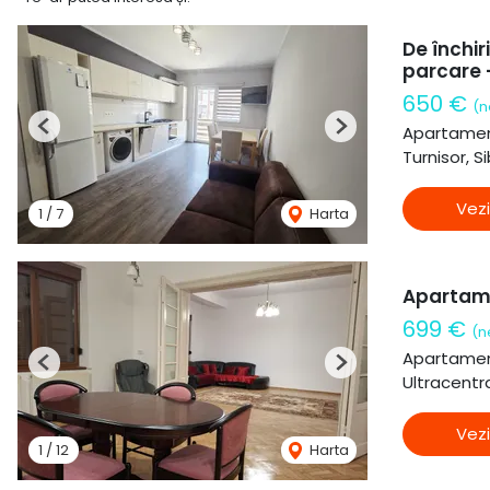
De închi
parcare -
650 €
(n
Apartament
Previous
Next
Turnisor, Si
Vezi
1
/
7
Harta
Apartame
699 €
(n
Apartament
Previous
Next
Ultracentra
Vezi
1
/
12
Harta