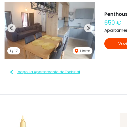
Penthou
650 €
Apartament
Previous
Next
Vezi
1
/
17
Harta
Înapoi la Apartamente de închiriat