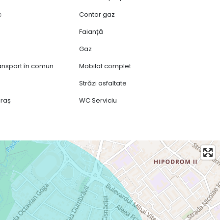
c
Contor gaz
Faianță
Gaz
ransport în comun
Mobilat complet
Străzi asfaltate
oraș
WC Serviciu