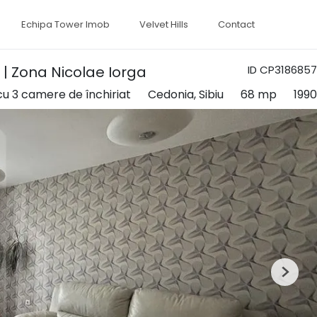
Echipa Tower Imob
Velvet Hills
Contact
| Zona Nicolae Iorga
ID CP3186857
u 3 camere de închiriat
Cedonia, Sibiu
68 mp
1990
Next