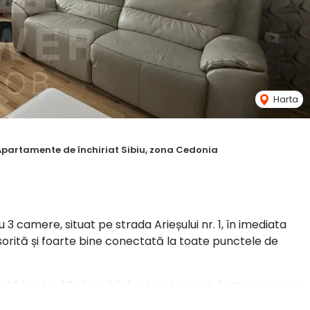
Harta
Apartamente de închiriat Sibiu, zona Cedonia
 camere, situat pe strada Arieșului nr. 1, în imediata
însorită și foarte bine conectată la toate punctele de
tă la etajul 3 al imobilului. Apartamentul este renovat și
ie.