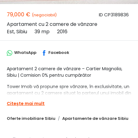
79,000 €
ID CP3189836
(negociabil)
Apartament cu 2 camere de vânzare
Est, Sibiu
39 mp
2016
WhatsApp
Facebook
Apartament 2 camere de vânzare – Cartier Magnolia,
Sibiu | Comision 0% pentru cumpărător
Tower Imob vă propune spre vânzare, în exclusivitate, un
apartament cu 2 camere situat la parterul unui imobil din
cartierul Magnolia, Sibiu, ideal atât pentru locuit, cât și
Citește mai mult
pentru investiție.
Locuința este compartimentată practic și funcțional,
Oferte imobiliare Sibiu
Apartamente de vânzare Sibiu
A
fiind compusă dintr-o sufragerie luminoasă, bucătărie
închisă delimitată prin ușă de sticlă, dormitor și baie. Unul
dintre avantajele apartamentului este balconul generos,