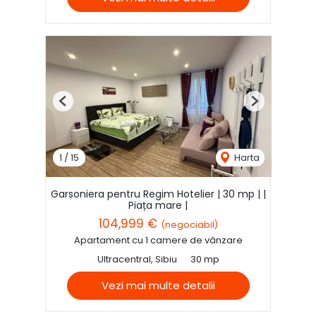
Previous
Next
1
/
15
Harta
Garsoniera pentru Regim Hotelier | 30 mp | |
Piața mare |
104,999 €
(negociabil)
Apartament cu 1 camere de vânzare
Ultracentral, Sibiu
30 mp
Vezi mai multe detalii