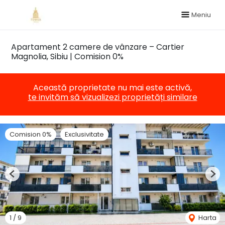
Meniu
Apartament 2 camere de vânzare – Cartier
Magnolia, Sibiu | Comision 0%
Această proprietate nu mai este activă,
te invităm să vizualizezi proprietăți similare
Comision 0%
Exclusivitate
Previous
Nex
1
/
9
Harta