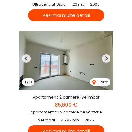
Ultracentral, Sibiu
120 mp
2000
Vezi mai multe detalii
Previous
Next
1
/
8
Harta
Apartament 2 camere-Selimbar
85,600 €
Apartament cu 2 camere de vânzare
Selimbar
45.92 mp
2025
Vezi mai multe detalii