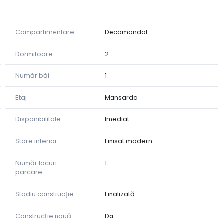
Compartimentare
Decomandat
Dormitoare
2
Număr băi
1
Etaj
Mansarda
Disponibilitate
Imediat
ul orașului, școli, magazine, mijloace de transport și
Stare interior
Finisat modern
ul Sub Arini.
e caută liniștea unei case, dar și avantajele unei locații
Număr locuri
1
parcare
rat specială, vă invităm să programați o vizionare și să
Stadiu construcție
Finalizată
ă proprietate!
e că acesta este chiar noul dumneavoastră „acasă”.
Construcție nouă
Da