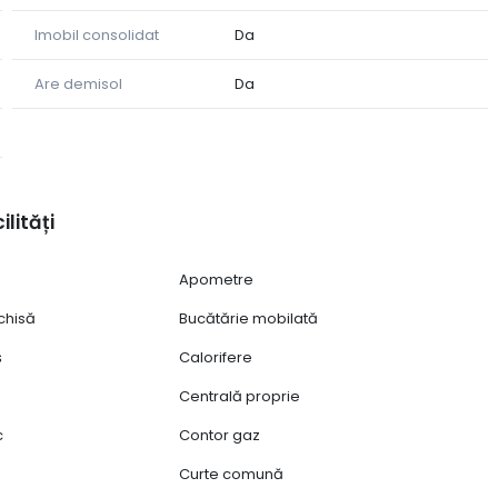
Imobil consolidat
Da
Are demisol
Da
ilități
Apometre
chisă
Bucătărie mobilată
ș
Calorifere
Centrală proprie
c
Contor gaz
Curte comună