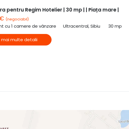
a pentru Regim Hotelier | 30 mp | | Piața mare |
 €
(negociabil)
t cu 1 camere de vânzare
Ultracentral, Sibiu
30 mp
 mai multe detalii