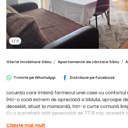
1
/
11
Oferte imobiliare Sibiu
Apartamente de vânzare Sibiu
A
Trimite pe
WhatsApp
Distribuie pe
Facebook
Locuința care îmbină farmecul unei case cu confortul u
Într-o zonă extrem de apreciată a Sibiului, aproape 
deosebit, situat la mansardă, într-o curte comună liniș
Cu o suprafață utilă generoasă de 77,31 mp, această p
primitoare, fiind ideală pentru o familie, un cuplu sau 
Citește mai mult
a orașului.