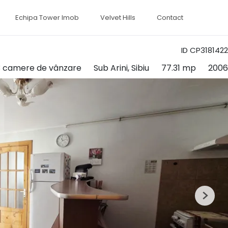
Echipa Tower Imob
Velvet Hills
Contact
ID CP3181422
 camere de vânzare
Sub Arini, Sibiu
77.31 mp
2006
Next