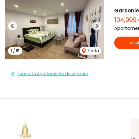
Garsonier
104,999
Apartamen
Previous
Next
Vezi
1
/
15
Harta
Înapoi la Apartamente de vânzare