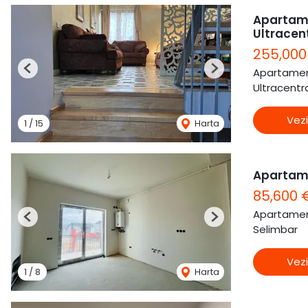
Apartame
Ultracen
255,000
Apartamen
Previous
Next
Ultracentra
Vezi
1
/
15
Harta
Apartam
85,600 
Apartamen
Previous
Next
Selimbar
Vezi
1
/
8
Harta