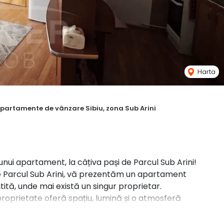
Harta
partamente de vânzare Sibiu, zona Sub Arini
nui apartament, la câțiva pași de Parcul Sub Arini!
de Parcul Sub Arini, vă prezentăm un apartament
tită, unde mai există un singur proprietar.
roprietate oferă spațiu, lumină și o atmosferă
pentru cei care își doresc să locuiască într-o zonă selectă