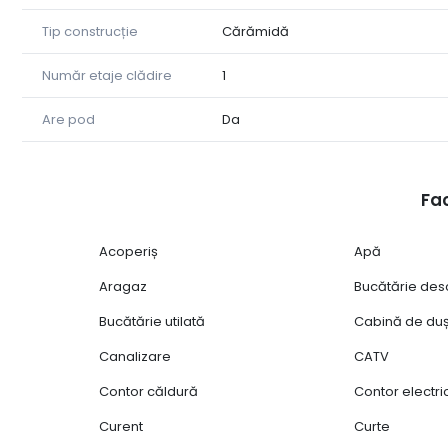
Tip construcție
Cărămidă
Număr etaje clădire
1
Are pod
Da
Fac
Acoperiș
Apă
Aragaz
Bucătărie des
Bucătărie utilată
Cabină de du
Canalizare
CATV
Contor căldură
Contor electri
Curent
Curte