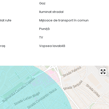
Gaz
Iluminat stradal
lat rufe
Mijloace de transport în comun
Pivniță
TV
oraș
Vopsea lavabilă