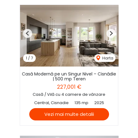
Previous
Next
1
/
7
Harta
Casă Modernă pe un Singur Nivel – Cisnădie
| 500 mp Teren
227,001 €
Casă / Vilă cu 4 camere de vânzare
Central, Cisnadie
135 mp
2025
Vezi mai multe detalii