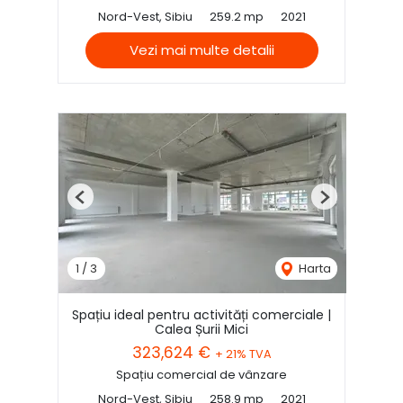
Nord-Vest, Sibiu
259.2 mp
2021
Vezi mai multe detalii
Previous
Next
1
/
3
Harta
Spațiu ideal pentru activități comerciale |
Calea Șurii Mici
323,624 €
+ 21% TVA
Spațiu comercial de vânzare
Nord-Vest, Sibiu
258.9 mp
2021