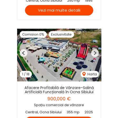
Central, Ocna Sibiului
250 mp
1995
Vezi mai multe detalii
Comision 0%
Exclusivitate
Previous
Next
1
/
18
Harta
Afacere Profitabilă de Vânzare–Salină
Artificială Funcțională în Ocna Sibiului
900,000 €
Spațiu comercial de vânzare
Central, Ocna Sibiului
355 mp
2025