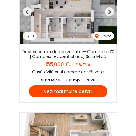
Previous
Next
1
/
13
Harta
Duplex cu rate la dezvoltator– Comision 0%
| Complex rezidențial nou, Șura Mică
155,000 €
+ 21% TVA
Casă / Vilă cu 4 camere de vânzare
Sura Mica
102 mp
2026
Vezi mai multe detalii