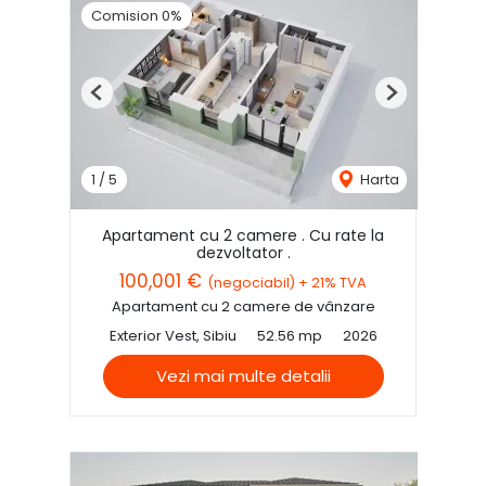
Comision 0%
Previous
Next
1
/
5
Harta
Apartament cu 2 camere . Cu rate la
dezvoltator .
100,001 €
(negociabil) + 21% TVA
Apartament cu 2 camere de vânzare
Exterior Vest, Sibiu
52.56 mp
2026
Vezi mai multe detalii