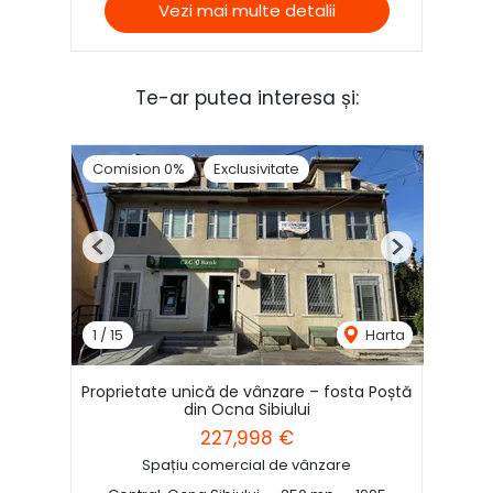
Vezi mai multe detalii
Te-ar putea interesa și:
Comision 0%
Exclusivitate
Previous
Next
1
/
15
Harta
Proprietate unică de vânzare – fosta Poștă
din Ocna Sibiului
227,998 €
Spațiu comercial de vânzare