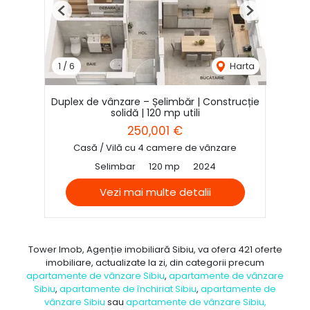
Previous
Next
1
/
6
Harta
Duplex de vânzare – Șelimbăr | Construcție
solidă | 120 mp utili
250,001 €
Casă / Vilă cu 4 camere de vânzare
Selimbar
120 mp
2024
Vezi mai multe detalii
Tower Imob, Agenție imobiliară Sibiu, va ofera 421 oferte
imobiliare, actualizate la zi, din categorii precum
apartamente de vânzare Sibiu
,
apartamente de vânzare
Sibiu
,
apartamente de închiriat Sibiu
,
apartamente de
vânzare Sibiu
sau
apartamente de vânzare Sibiu,