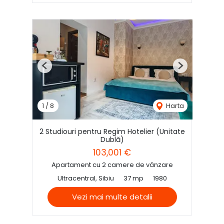
Previous
Next
1
/
8
Harta
2 Studiouri pentru Regim Hotelier (Unitate
Dublă)
103,001 €
Apartament cu 2 camere de vânzare
Ultracentral, Sibiu
37 mp
1980
Vezi mai multe detalii