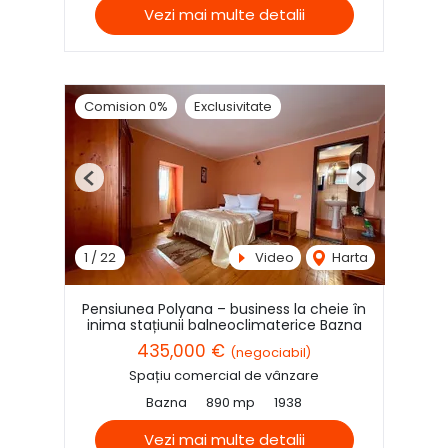
Vezi mai multe detalii
Comision 0%
Exclusivitate
Previous
Next
1
/
22
Video
Harta
Pensiunea Polyana – business la cheie în
inima stațiunii balneoclimaterice Bazna
435,000 €
(negociabil)
Spațiu comercial de vânzare
Bazna
890 mp
1938
Vezi mai multe detalii