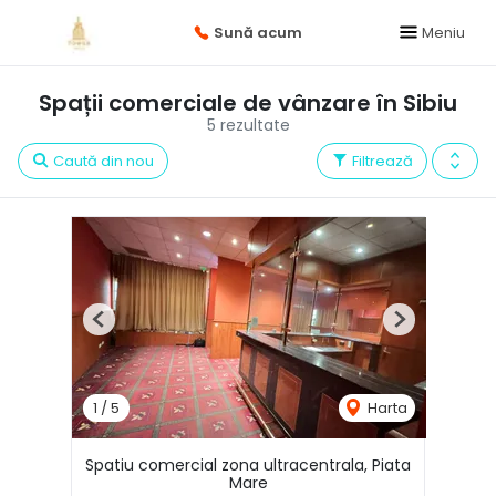
Sună acum
Meniu
Spații comerciale de vânzare în Sibiu
5 rezultate
Caută din nou
Filtrează
Previous
Next
1
/
5
Harta
Spatiu comercial zona ultracentrala, Piata
Mare