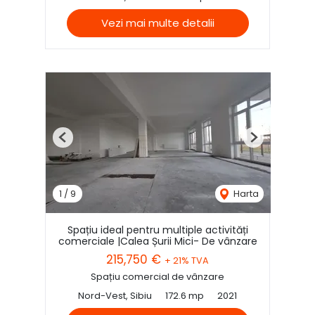
Vezi mai multe detalii
Previous
Next
1
/
9
Harta
Spațiu ideal pentru multiple activități
comerciale |Calea Șurii Mici- De vânzare
215,750 €
+ 21% TVA
Spațiu comercial de vânzare
Nord-Vest, Sibiu
172.6 mp
2021