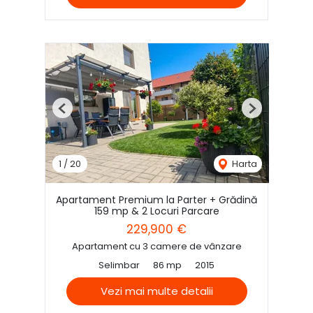
Previous
Next
1
/
20
Harta
Apartament Premium la Parter + Grădină
159 mp & 2 Locuri Parcare
229,900 €
Apartament cu 3 camere de vânzare
Selimbar
86 mp
2015
Vezi mai multe detalii