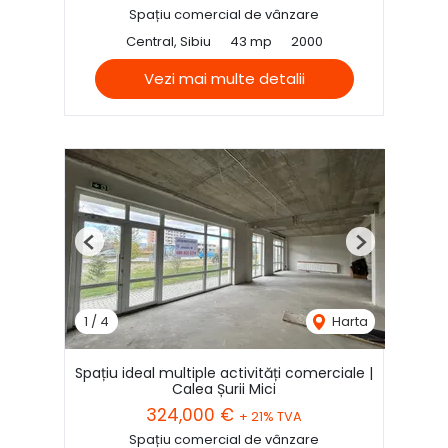
Spațiu comercial de vânzare
Central, Sibiu
43 mp
2000
Vezi mai multe detalii
Previous
Next
1
/
4
Harta
Spațiu ideal multiple activități comerciale |
Calea Șurii Mici
324,000 €
+ 21% TVA
Spațiu comercial de vânzare