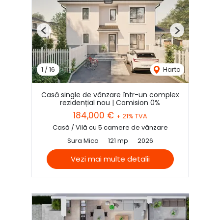
Previous
Next
1
/
16
Harta
Casă single de vânzare într-un complex
rezidențial nou | Comision 0%
184,000 €
+ 21% TVA
Casă / Vilă cu 5 camere de vânzare
Sura Mica
121 mp
2026
Vezi mai multe detalii