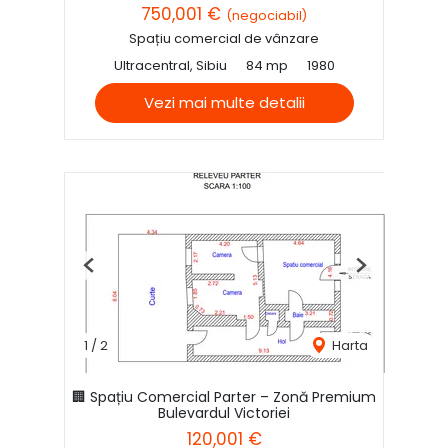
750,001 €
(negociabil)
Spațiu comercial de vânzare
Ultracentral, Sibiu
84 mp
1980
Vezi mai multe detalii
Previous
Next
1
/
2
Harta
🏢 Spațiu Comercial Parter – Zonă Premium
Bulevardul Victoriei
120,001 €