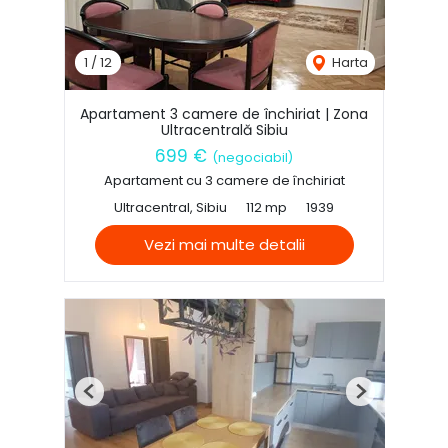
1
/
12
Harta
Apartament 3 camere de închiriat | Zona
Ultracentrală Sibiu
699 €
(negociabil)
Apartament cu 3 camere de închiriat
Ultracentral, Sibiu
112 mp
1939
Vezi mai multe detalii
Previous
Next