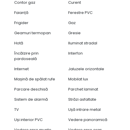
Contor gaz
Curent
Faianță
Ferestre PVC
Frigider
Gaz
Geamuri termopan
Gresie
Hotă
Iluminat stradal
Încălzire prin
Interfon
pardoseală
Internet
Jaluzele orizontale
Mașină de spălat rufe
Mobilat lux
Parcare deschisă
Parchet laminat
Sistem de alarmă
Străzi asfaltate
TV
Ușă intrare metal
Uși interior PVC
Vedere panoramică
Vedere spre munte
Vedere spre oraș