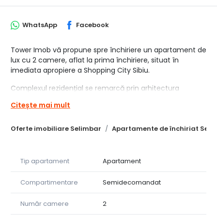
WhatsApp
Facebook
Tower Imob vă propune spre închiriere un apartament de
lux cu 2 camere, aflat la prima închiriere, situat în
imediata apropiere a Shopping City Sibiu.
Complexul rezidențial se remarcă prin arhitectura
modernă și futuristă, balcoanele din sticlă, cele două
Citește mai mult
lifturi de mare viteză, sistemul de videointerfon și
panorama deosebită asupra Munților Făgăraș.
Oferte imobiliare Selimbar
Apartamente de închiriat Seli
Apartamentul este amplasat la parter și dispune de o
suprafață generoasă, compartimentată astfel:
Tip apartament
Apartament
* Living cu bucătărie open-space și acces către terasă –
23,92 mp;
Compartimentare
Semidecomandat
* Dormitor cu dressing și acces către terasă – 15,51 mp;
* Baie – 6,14 mp;
Număr camere
2
* Spațiu de depozitare/dressing – 3,50 mp;
* Hol – 7,65 mp;