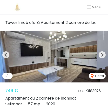
Meniu
Tower Imob oferă Apartament 2 camere de lux
Previous
Nex
1
/
11
Harta
749 €
ID CP3183026
Apartament cu 2 camere de închiriat
Selimbar
57 mp
2020