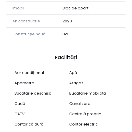
* Videointerfon smart cu recunoaștere facială;
* Internet Wi-Fi cu acoperire integrală;
Imobil
Bloc de apart.
* Loc de parcare privat inclus.
An construcție
2020
Condiții de închiriere:
Construcție nouă
Da
* Nu se acceptă animale de companie;
* Durata minimă contractuală: 12 luni.
* 750€
* Garanție 2000€
Facilități
Aer condiționat
Apă
Apometre
Aragaz
Bucătărie deschisă
Bucătărie mobilată
Cadă
Canalizare
CATV
Centrală proprie
Contor căldură
Contor electric