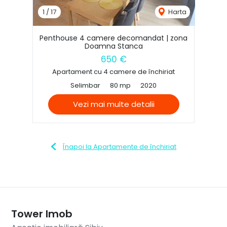
1
/
17
Harta
Penthouse 4 camere decomandat | zona
Doamna Stanca
650 €
Apartament cu 4 camere de închiriat
Selimbar
80 mp
2020
Vezi mai multe detalii
Înapoi la Apartamente de închiriat
Tower Imob