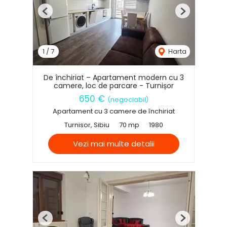
Previous
Next
1
/
7
Harta
De închiriat – Apartament modern cu 3
camere, loc de parcare - Turnișor
650 €
(negociabil)
Apartament cu 3 camere de închiriat
Turnisor, Sibiu
70 mp
1980
Vezi mai multe detalii
Previous
Next