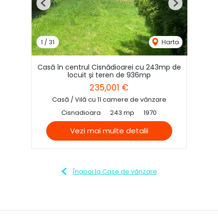
Previous
Next
1
/
31
Harta
Casă în centrul Cisnădioarei cu 243mp de
locuit și teren de 936mp
235,001 €
Casă / Vilă cu 11 camere de vânzare
Cisnadioara
243 mp
1970
Vezi mai multe detalii
Înapoi la Case de vânzare