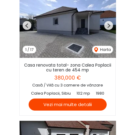
Previous
Next
1
/
17
Harta
Casa renovata total- zona Calea Poplacii
cu teren de 454 mp
380,000 €
Casă / Vilă cu 3 camere de vânzare
Calea Poplacii, Sibiu
102 mp
1980
Vezi mai multe detalii