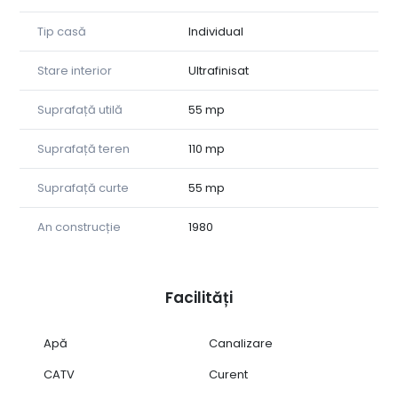
Tip casă
Individual
Stare interior
Ultrafinisat
Suprafață utilă
55 mp
Suprafață teren
110 mp
Suprafață curte
55 mp
An construcție
1980
Facilități
Apă
Canalizare
CATV
Curent