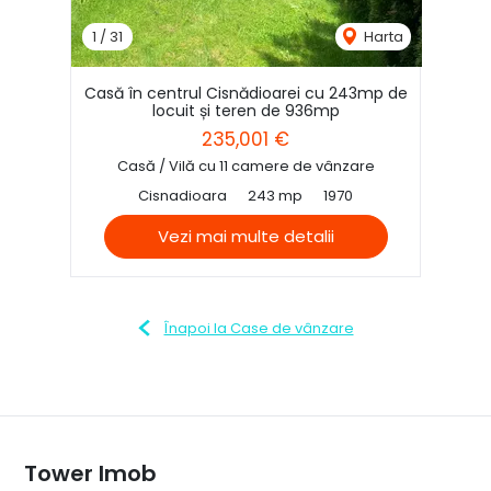
1
/
31
Harta
Casă în centrul Cisnădioarei cu 243mp de
locuit și teren de 936mp
235,001 €
Casă / Vilă cu 11 camere de vânzare
Cisnadioara
243 mp
1970
Vezi mai multe detalii
Înapoi la Case de vânzare
Tower Imob