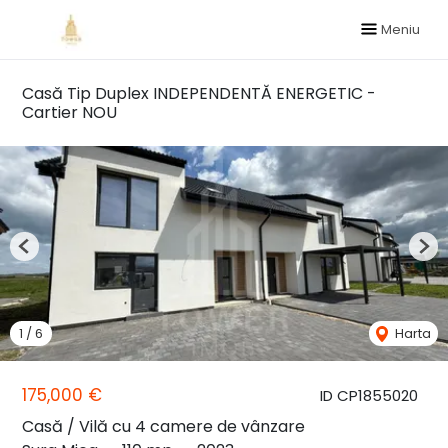
Meniu
Casă Tip Duplex INDEPENDENTĂ ENERGETIC -
Cartier NOU
Previous
Nex
1
/
6
Harta
175,000 €
ID CP1855020
Casă / Vilă cu 4 camere de vânzare