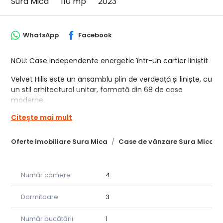
Sura Mica
110 mp
2023
WhatsApp
Facebook
NOU: Case independente energetic într-un cartier liniștit
Velvet Hills este un ansamblu plin de verdeață și liniște, cu
un stil arhitectural unitar, formată din 68 de case
moderne.
Amplasat la doar 7 km de Zona Industrială de Vest a
Citește mai mult
Sibiului și 2 km de Ocna, în Șura Mică, cartierul este
suficient de aproape de locul tău de muncă și suficient
Oferte imobiliare Sura Mica
Case de vânzare Sura Mica
de departe de aglomerația orașului. Velvet Hills va avea și
un spațiu comercial destinat magazinelor, grădiniță și
spațiu de recreere pentru rezidenți.
Lucrările de infrastructură au fost deja demarate, la față
Număr camere
4
locului existând, în acest moment, trotuare asflatate și
stâlpi de iluminat.
Dormitoare
3
Casa Tip Duplex cu spațiu generos în suprafață de 110 mp
Număr bucătării
1