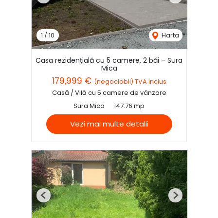
Previous
Next
1
/
10
Harta
Casa rezidențială cu 5 camere, 2 băi – Sura
Mica
179,999 €
(negociabil) TVA inclus
Casă / Vilă cu 5 camere de vânzare
Sura Mica
147.76 mp
Vezi mai multe detalii
Previous
Next