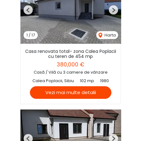
Previous
Next
1
/
17
Harta
Casa renovata total- zona Calea Poplacii
cu teren de 454 mp
380,000 €
Casă / Vilă cu 3 camere de vânzare
Calea Poplacii, Sibiu
102 mp
1980
Vezi mai multe detalii