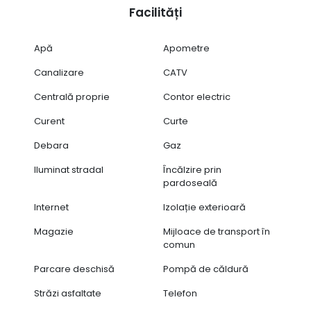
single și aproximativ 400 mp pentru casele de tip duplex.
Facilități
- Sustenabilitate și economie de energie:
Acoperișurile casei vor fi pregătite pentru instalarea de
Apă
Apometre
panouri fotovoltaice, oferindu-vă posibilitatea de a
Canalizare
CATV
profita de energia verde și de a reduce, astfel, cu mult
costurile de întreținere.
Centrală proprie
Contor electric
Datorită echipării cu pompe de căldură, orice casă din
Curent
Curte
proiectul Velvet Hills poate fi adusă la stadiul de casă
independentă energetic prin montarea unor panouri
Debara
Gaz
fotovoltaice.
Iluminat stradal
Încălzire prin
pardoseală
Internet
Izolație exterioară
Magazie
Mijloace de transport în
comun
Parcare deschisă
Pompă de căldură
Străzi asfaltate
Telefon