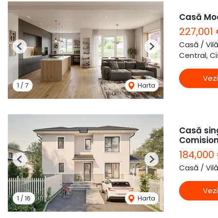
Casă Mod
227,001
Casă / Vil
Previous
Next
Central, C
Vezi
1
/
7
Harta
Casă sing
Comisio
184,000
Previous
Next
Casă / Vil
Vezi
1
/
16
Harta