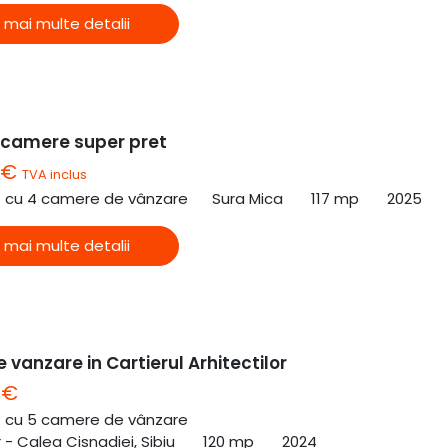
 mai multe detalii
 camere super pret
 €
TVA inclus
ă cu 4 camere de vânzare
Sura Mica
117 mp
2025
 mai multe detalii
 vanzare in Cartierul Arhitectilor
 €
ă cu 5 camere de vânzare
r - Calea Cisnadiei, Sibiu
120 mp
2024