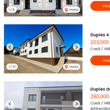
Vezi
1
/
8
Harta
Duplex 4
203,000
Casă / Vil
Previous
Next
Vezi
1
/
31
Harta
Duplex de
280,000
Casă / Vil
Previous
Next
Arhitectilo