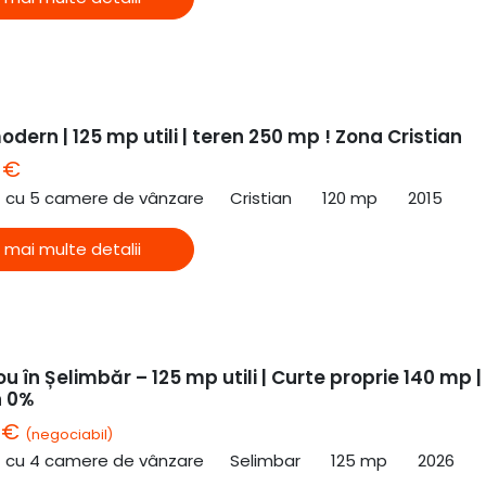
dern | 125 mp utili | teren 250 mp ! Zona Cristian
 €
ă cu 5 camere de vânzare
Cristian
120 mp
2015
 mai multe detalii
u în Șelimbăr – 125 mp utili | Curte proprie 140 mp |
n 0%
0 €
(negociabil)
ă cu 4 camere de vânzare
Selimbar
125 mp
2026