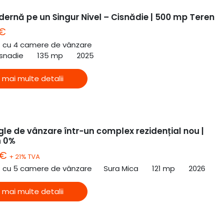
ernă pe un Singur Nivel – Cisnădie | 500 mp Teren
 €
ă cu 4 camere de vânzare
isnadie
135 mp
2025
 mai multe detalii
le de vânzare într-un complex rezidențial nou |
n 0%
 €
+ 21% TVA
ă cu 5 camere de vânzare
Sura Mica
121 mp
2026
 mai multe detalii