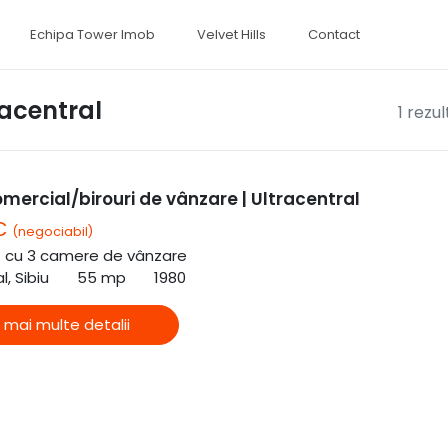
Echipa Tower Imob
Velvet Hills
Contact
racentral
1 rezu
mercial/birouri de vânzare | Ultracentral
 €
(negociabil)
ă cu 3 camere de vânzare
l, Sibiu
55 mp
1980
 mai multe detalii