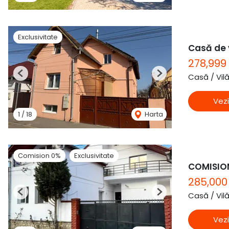
Exclusivitate
Casă de v
278,999
Casă / Vil
Previous
Next
Vezi
1
/
18
Harta
Comision 0%
Exclusivitate
COMISION
285,00
Casă / Vil
Previous
Next
Vezi