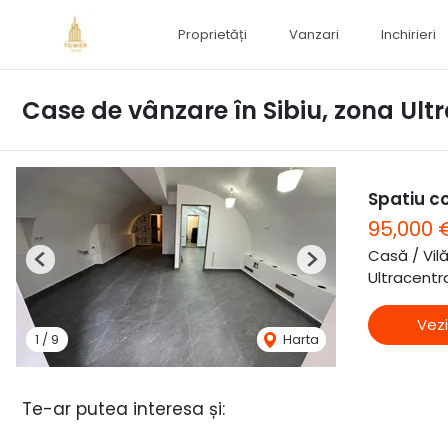
Proprietăți
Vanzari
Inchirieri
Case de vânzare în Sibiu, zona Ult
Spatiu co
95,000
Casă / Vil
Previous
Next
Ultracentra
Vezi
1
/
9
Harta
Te-ar putea interesa și: