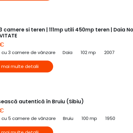
 camere si teren | 111mp utili 450mp teren | Daia N
IVITATE
 €
ă cu 3 camere de vânzare
Daia
102 mp
2007
 mai multe detalii
ească autentică în Bruiu (Sibiu)
 €
ă cu 5 camere de vânzare
Bruiu
100 mp
1950
 mai multe detalii