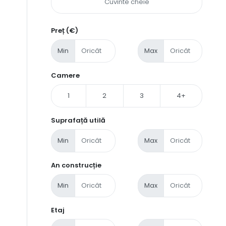
Preț (€)
Min
Max
Camere
1
2
3
4+
Suprafață utilă
Min
Max
An construcție
Min
Max
Etaj