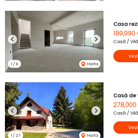
Casa rezi
199,990
Casă / Vil
Previous
Next
Vezi
1
/
9
Harta
Casă de 
278,000
Casă / Vil
Previous
Next
Vezi
1
/
27
Harta