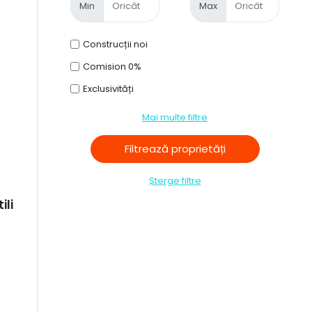
Min
Max
Construcții noi
Comision 0%
Exclusivități
Mai multe filtre
Șterge filtre
ili