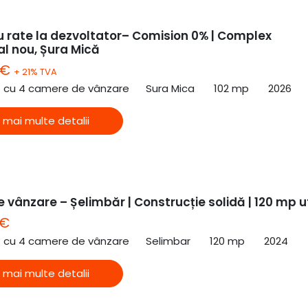
u rate la dezvoltator– Comision 0% | Complex
al nou, Șura Mică
 €
+ 21% TVA
ă cu 4 camere de vânzare
Sura Mica
102 mp
2026
 mai multe detalii
 vânzare – Șelimbăr | Construcție solidă | 120 mp ut
 €
ă cu 4 camere de vânzare
Selimbar
120 mp
2024
 mai multe detalii