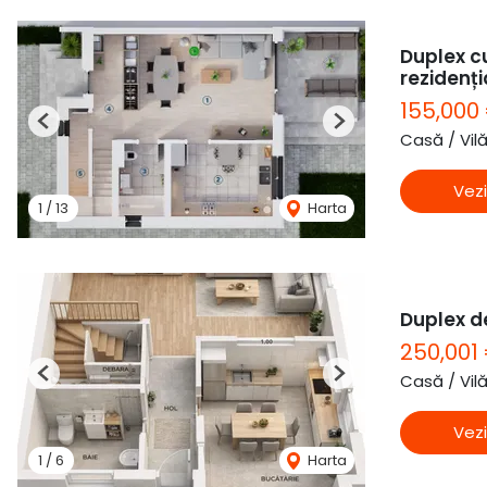
Duplex c
rezidenți
155,000
Previous
Next
Casă / Vil
Vezi
1
/
13
Harta
Duplex de
250,001
Casă / Vil
Previous
Next
Vezi
1
/
6
Harta