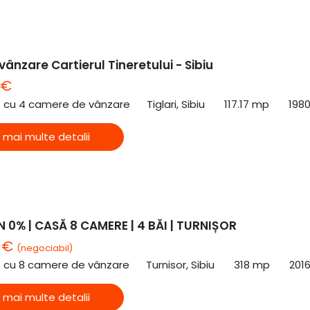
ânzare Cartierul Tineretului - Sibiu
 €
ă cu 4 camere de vânzare
Tiglari, Sibiu
117.17 mp
198
 mai multe detalii
 0% | CASĂ 8 CAMERE | 4 BĂI | TURNIȘOR
0 €
(negociabil)
ă cu 8 camere de vânzare
Turnisor, Sibiu
318 mp
201
 mai multe detalii