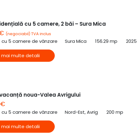
dențială cu 5 camere, 2 băi – Sura Mica
 €
(negociabil) TVA inclus
ă cu 5 camere de vânzare
Sura Mica
156.29 mp
2025
 mai multe detalii
vacanță noua-Valea Avrigului
 €
ă cu 5 camere de vânzare
Nord-Est, Avrig
200 mp
 mai multe detalii