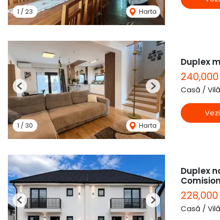
1
/
23
Harta
Duplex mo
240,000
Casă / Vil
Previous
Next
Vezi
1
/
30
Harta
Duplex no
Comisio
228,00
Previous
Next
Casă / Vil