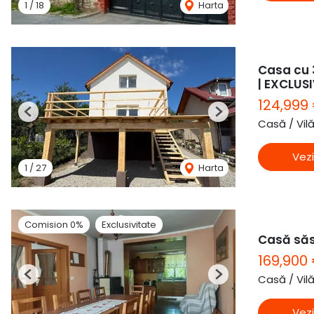
1
/
18
Harta
Casa cu 3
| EXCLUS
124,999
Previous
Next
Casă / Vil
Vezi
1
/
27
Harta
Comision 0%
Exclusivitate
Casă săs
169,900
Casă / Vil
Previous
Next
Vezi