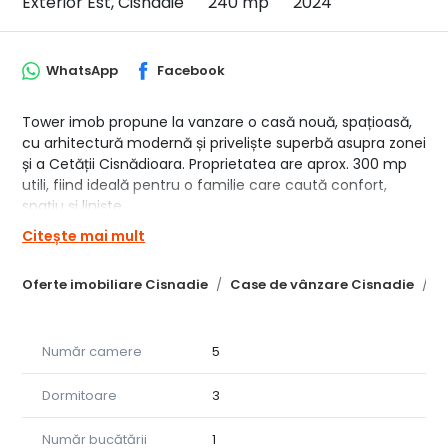
Exterior Est, Cisnadie
240 mp
2024
WhatsApp
Facebook
Tower imob propune la vanzare o casă nouă, spațioasă,
cu arhitectură modernă și priveliște superbă asupra zonei
și a Cetății Cisnădioara. Proprietatea are aprox. 300 mp
utili, fiind ideală pentru o familie care caută confort,
spațiu și liniște.
Citește mai mult
Exterior finalizat la cheie
Interior la stadiul de alb – pregătit pentru personalizare
Oferte imobiliare Cisnadie
Case de vânzare Cisnadie
C
Încălzire în pardoseală, cu centrală proprie
Număr camere
5
Garaj de 19 mp, integrat în casă, cu acces direct în
interior
Dormitoare
3
Demisol practic, perfect pentru zonă de relaxare, hobby
room sau cameră de oaspeți
Număr bucătării
1