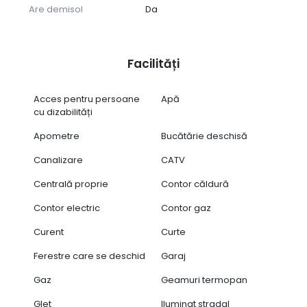
Are demisol
Da
Facilități
Acces pentru persoane
Apă
cu dizabilități
Apometre
Bucătărie deschisă
Canalizare
CATV
Centrală proprie
Contor căldură
Contor electric
Contor gaz
Curent
Curte
Ferestre care se deschid
Garaj
Gaz
Geamuri termopan
Glet
Iluminat stradal