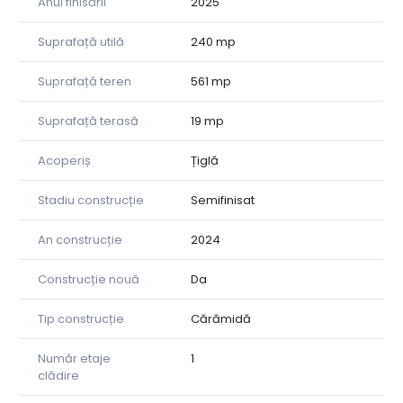
Anul finisării
2025
Suprafață utilă
240 mp
Suprafață teren
561 mp
Suprafață terasă
19 mp
Acoperiș
Țiglă
Stadiu construcție
Semifinisat
An construcție
2024
Construcție nouă
Da
Tip construcție
Cărămidă
Număr etaje
1
clădire