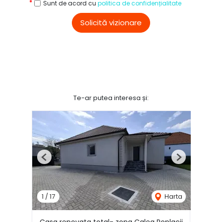
Sunt de acord cu
politica de confidențialitate
Solicită vizionare
Te-ar putea interesa și:
Previous
Next
1
/
17
Harta