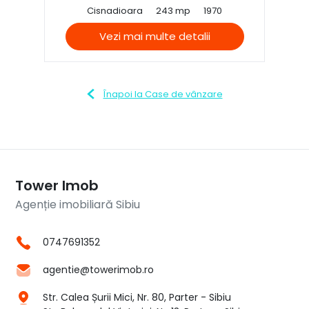
Cisnadioara
243 mp
1970
Vezi mai multe detalii
Înapoi la Case de vânzare
Tower Imob
Agenție imobiliară Sibiu
0747691352
agentie@towerimob.ro
Str. Calea Șurii Mici, Nr. 80, Parter - Sibiu