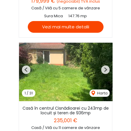
179,999 €
(negociabil) TVA inclus
Casă / Vilă cu 5 camere de vânzare
Sura Mica
147.76 mp
Vezi mai multe detalii
Previous
Next
1
/
31
Harta
Casă în centrul Cisnădioarei cu 243mp de
locuit și teren de 936mp
235,001 €
Casă / Vilă cu 11 camere de vânzare