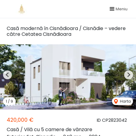
Meniu
Casă modernă în Cisnădioara / Cisnădie – vedere
către Cetatea Cisnădioara
Previous
Nex
1
/
9
Harta
420,000 €
ID CP2823042
Casă / Vilă cu 5 camere de vânzare