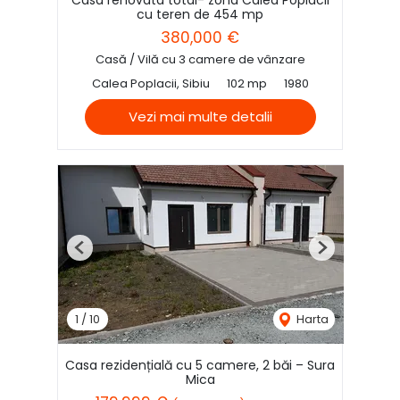
Casa renovata total- zona Calea Poplacii
cu teren de 454 mp
380,000 €
Casă / Vilă cu 3 camere de vânzare
Calea Poplacii, Sibiu
102 mp
1980
Vezi mai multe detalii
Previous
Next
1
/
10
Harta
Casa rezidențială cu 5 camere, 2 băi – Sura
Mica