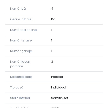
Ferestre mari, camere luminoase, balcoane cu sticlă
Număr băi
4
Priveliște superbă către Cetate și dealurile Cisnădioarei
Geam la baie
Da
Zonă liniștită, în curs de dezvoltare, cu acces facil către
Sibiu/Cisnădie
Număr balcoane
1
Materiale atent alese, construcție solidă
Număr terase
1
Dacă v-am stârnit interesul, mă puteți contacta la
Număr garaje
1
numărul din anunț.
Număr locuri
3
parcare
Disponibilitate
Imediat
Tip casă
Individual
Stare interior
Semifinisat