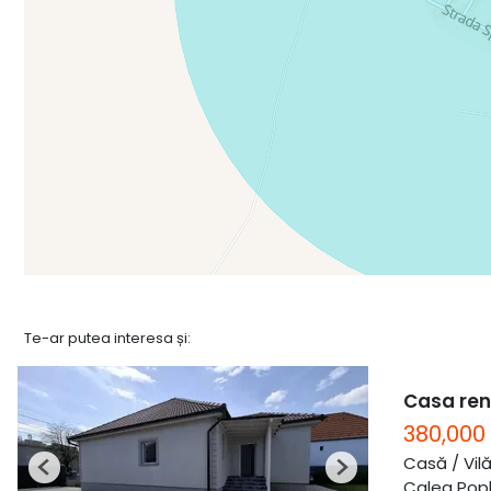
Te-ar putea interesa și:
Casa ren
380,000
Casă / Vil
Previous
Next
Calea Popla