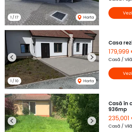
Vezi
1
/
17
Harta
Casa rezi
179,999
Casă / Vil
Previous
Next
Vezi
1
/
10
Harta
Casă în c
936mp
235,001
Previous
Next
Casă / Vil