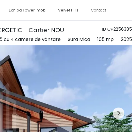
Echipa Tower Imob
Velvet Hills
Contact
ERGETIC - Cartier NOU
ID CP2256385
lă cu 4 camere de vânzare
Sura Mica
105 mp
2025
Next