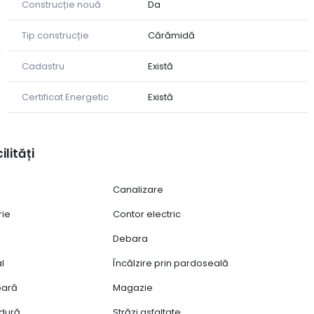
Construcție nouă
Da
Tip construcție
Cărămidă
iază de un nivel de confort termic și eficiență energetică
Cadastru
Există
Certificat Energetic
Există
 noua dvs. proprietate va fi pregătită pentru a deveni
redate în stadiul de finisare "la alb", oferindu-vă
otul stilul și preferințele dvs.
ilități
terasă privată și, în funcție de tipul de casă ales, un
Canalizare
rie
Contor electric
cu parcele ce variază între 440 mp și 680 mp pentru
Debara
ip duplex.
al
Încălzire prin pardoseală
ioară
Magazie
de panouri fotovoltaice, oferindu-vă posibilitatea de a
dură
Străzi asfaltate