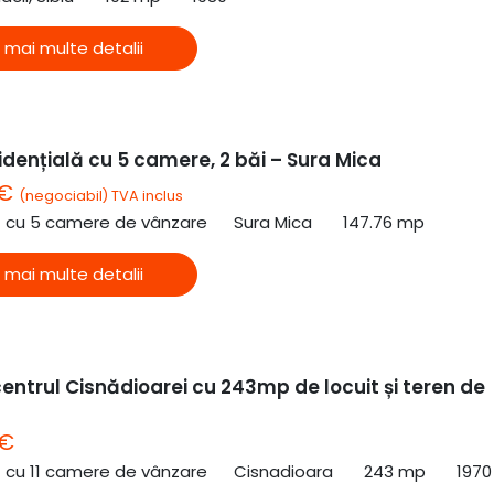
 mai multe detalii
dențială cu 5 camere, 2 băi – Sura Mica
 €
(negociabil) TVA inclus
ă cu 5 camere de vânzare
Sura Mica
147.76 mp
 mai multe detalii
entrul Cisnădioarei cu 243mp de locuit și teren de
 €
ă cu 11 camere de vânzare
Cisnadioara
243 mp
1970