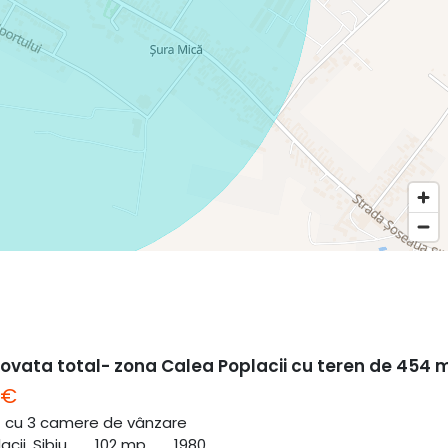
ovata total- zona Calea Poplacii cu teren de 454 
 €
ă cu 3 camere de vânzare
cii, Sibiu
102 mp
1980