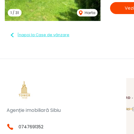
Vezi
1
/
31
Harta
Înapoi la Case de vânzare
Agenție imobiliară Sibiu
0747691352