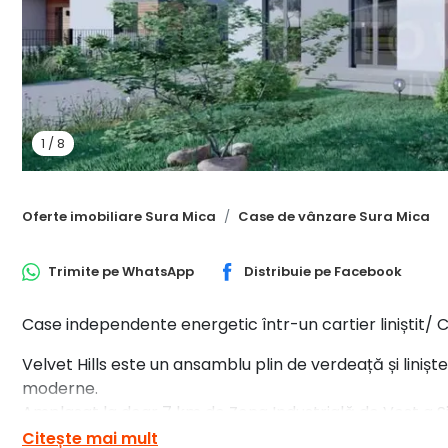
1
/
8
Oferte imobiliare Sura Mica
Case de vânzare Sura Mica
Trimite pe
WhatsApp
Distribuie pe
Facebook
Case independente energetic într-un cartier liniștit/
Velvet Hills este un ansamblu plin de verdeață și liniște
moderne.
Amplasat la doar 7 km de Zona Industrială de Vest a Sib
suficient de aproape de locul tău de muncă și suficient
Citește mai mult