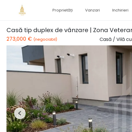
Proprietăți
Vanzari
Inchirieri
Casă tip duplex de vânzare | Zona Veteran
273,000 €
Casă / Vilă c
(negociabil)
Previous