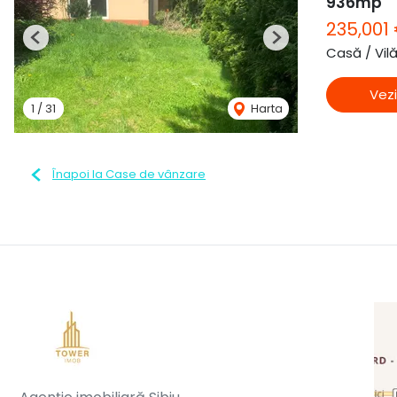
936mp
235,001
Previous
Next
Casă / Vil
Vezi
1
/
31
Harta
Înapoi la Case de vânzare