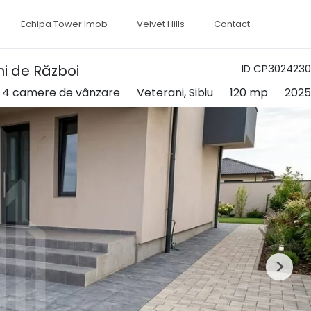
Echipa Tower Imob
Velvet Hills
Contact
i de Război
ID CP3024230
u 4 camere de vânzare
Veterani, Sibiu
120 mp
2025
Next