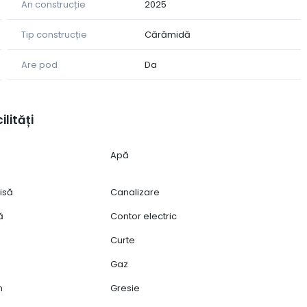
pe de Shopping Center Prima, Jumbo, Hornbach, Kaufland,
An construcție
2025
Tip construcție
Cărămidă
Are pod
Da
fișat!
ilități
Apă
isă
Canalizare
ă
Contor electric
Curte
Gaz
n
Gresie