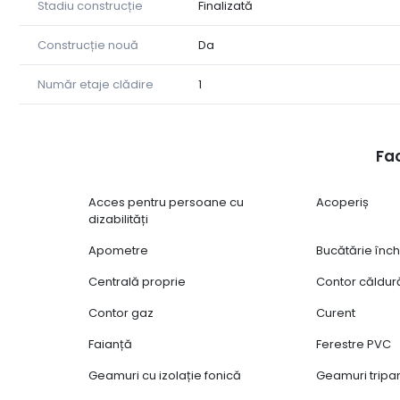
electric trifazic, cablu, internet. Locația este aproa
Stadiu construcție
Finalizată
cu acces ușor la autostradă.
Construcție nouă
Da
Totul la cheie.
Preț negociabil.
Număr etaje clădire
1
Pentru detalii sau vizionări, contactați-mă la numărul a
Fac
Acces pentru persoane cu
Acoperiș
dizabilități
Apometre
Bucătărie înch
Centrală proprie
Contor căldur
Contor gaz
Curent
Faianță
Ferestre PVC
Geamuri cu izolație fonică
Geamuri tripa