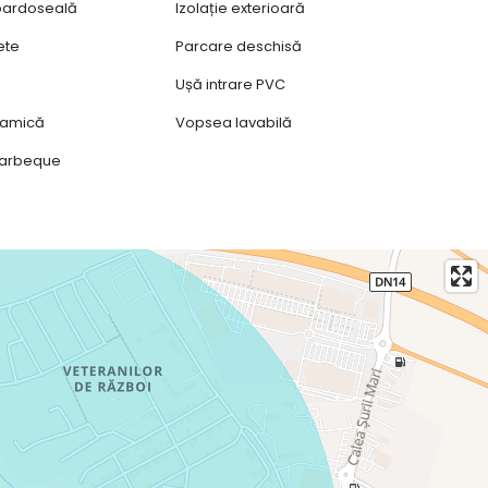
 pardoseală
Izolație exterioară
ete
Parcare deschisă
Ușă intrare PVC
ramică
Vopsea lavabilă
barbeque