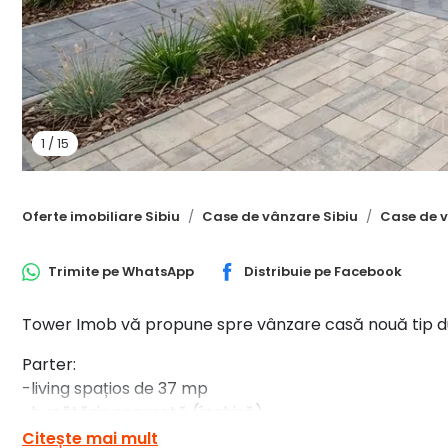
1
/
15
Oferte imobiliare Sibiu
Case de vânzare Sibiu
Case de v
Trimite pe
WhatsApp
Distribuie pe
Facebook
Tower Imob vă propune spre vânzare casă nouă tip d
Parter:
-living spațios de 37 mp
-bucătărie separată (închisă)
-baie cu duș - rigolă
Citește mai mult