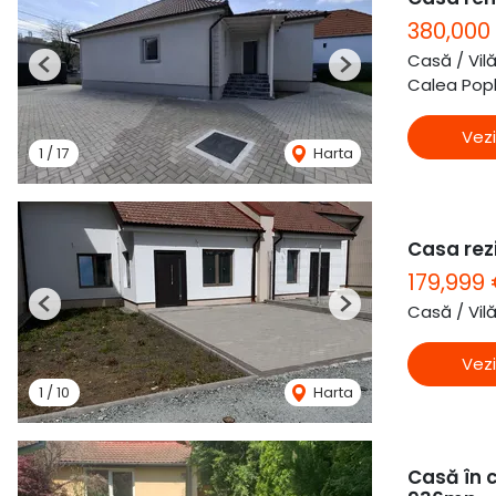
380,000
Casă / Vil
Previous
Next
Calea Popla
Vezi
1
/
17
Harta
Casa rezi
179,999
Casă / Vil
Previous
Next
Vezi
1
/
10
Harta
Casă în c