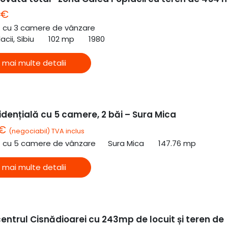
 €
ă cu 3 camere de vânzare
cii, Sibiu
102 mp
1980
 mai multe detalii
dențială cu 5 camere, 2 băi – Sura Mica
 €
(negociabil) TVA inclus
ă cu 5 camere de vânzare
Sura Mica
147.76 mp
 mai multe detalii
entrul Cisnădioarei cu 243mp de locuit și teren de