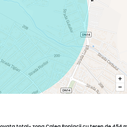
ovata total- zona Calea Poplacii cu teren de 454 