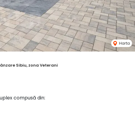
Harta
ânzare Sibiu, zona Veterani
uplex compusă din: