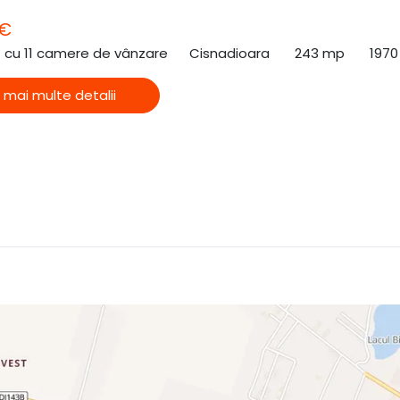
 €
ă cu 11 camere de vânzare
Cisnadioara
243 mp
1970
 mai multe detalii