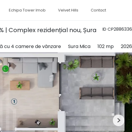
Echipa Tower Imob
Velvet Hills
Contact
% | Complex rezidențial nou, Șura
ID CP2886336
lă cu 4 camere de vânzare
Sura Mica
102 mp
2026
Next