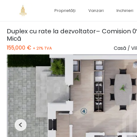
Proprietăți
Vanzari
Inchirieri
Duplex cu rate la dezvoltator– Comision 0
Mică
155,000 €
Casă / Vi
+ 21% TVA
Previous