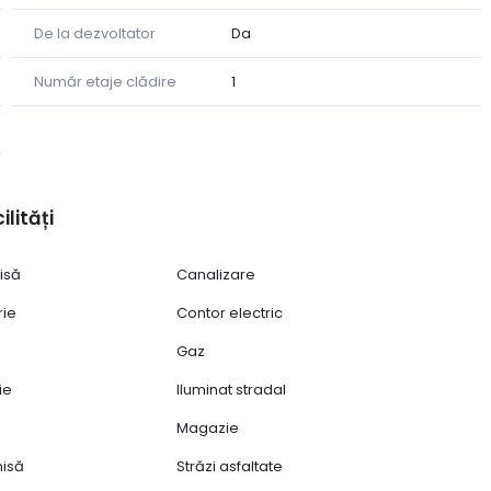
De la dezvoltator
Da
Număr etaje clădire
1
finisajelor
ilități
isă
Canalizare
rie
Contor electric
Gaz
rie, beneficiați de un discount de 5.000 €.
ie
Iluminat stradal
8213.
Magazie
hisă
Străzi asfaltate