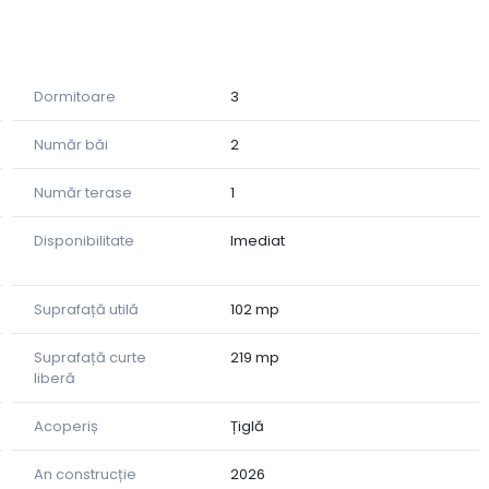
Dormitoare
3
Număr băi
2
Număr terase
1
Disponibilitate
Imediat
Suprafață utilă
102 mp
Suprafață curte
219 mp
liberă
Acoperiș
Țiglă
An construcție
2026