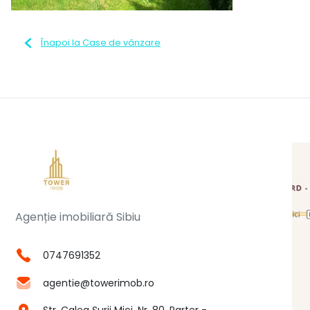
Înapoi la Case de vânzare
Agenție imobiliară Sibiu
0747691352
agentie@towerimob.ro
Str. Calea Șurii Mici, Nr. 80, Parter -