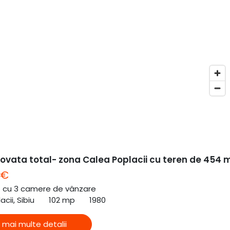
ovata total- zona Calea Poplacii cu teren de 454 
 €
ă cu 3 camere de vânzare
cii, Sibiu
102 mp
1980
 mai multe detalii