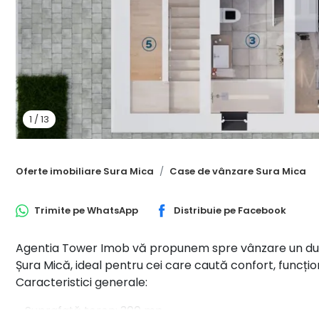
1
/
13
Oferte imobiliare Sura Mica
Case de vânzare Sura Mica
Trimite pe
WhatsApp
Distribuie pe
Facebook
Agentia Tower Imob vă propunem spre vânzare un dupl
Șura Mică, ideal pentru cei care caută confort, funcționa
Caracteristici generale:
- Suprafață teren: 300 mp