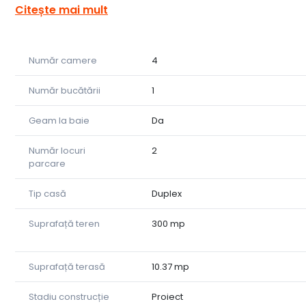
- Suprafață utilă: 102 mp
Citește mai mult
- Curte liberă: 219 mp
- 2 locuri de parcare amenajate în fața proprietății
Număr camere
4
Compartimentare:
Număr bucătării
1
Parter:
- Living + dining
Geam la baie
Da
- Bucătărie închisă
- Baie
Număr locuri
2
- Hol
parcare
- Terasă acoperită de 10 mp, cu acces din living
- Spațiu de depozitare
Tip casă
Duplex
Etaj:
Suprafață teren
300 mp
- 3 dormitoare
- Baie
Suprafață terasă
10.37 mp
- Hol
Stadiu construcție
Proiect
Dotări și finisaje: