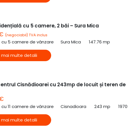
dențială cu 5 camere, 2 băi – Sura Mica
 €
(negociabil) TVA inclus
ă cu 5 camere de vânzare
Sura Mica
147.76 mp
 mai multe detalii
entrul Cisnădioarei cu 243mp de locuit și teren de
 €
ă cu 11 camere de vânzare
Cisnadioara
243 mp
1970
 mai multe detalii