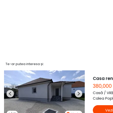
Te-ar putea interesa și:
Casa ren
380,000
Casă / Vil
Previous
Next
Calea Popla
Vezi