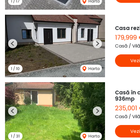
1
/
17
Harta
Casa rezi
179,999
Casă / Vil
Previous
Next
Vezi
1
/
10
Harta
Casă în c
936mp
235,001
Previous
Next
Casă / Vil
Vezi
1
/
31
Harta