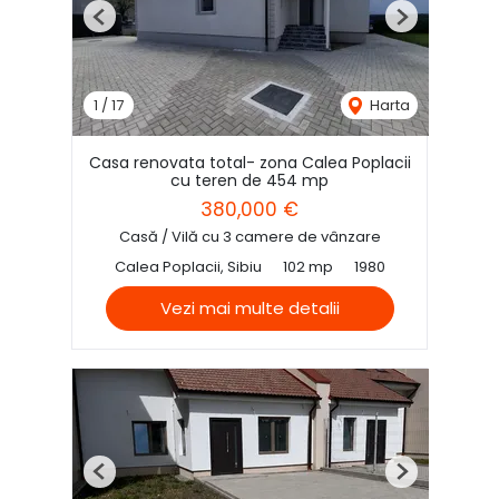
Previous
Next
1
/
17
Harta
Casa renovata total- zona Calea Poplacii
cu teren de 454 mp
380,000 €
Casă / Vilă cu 3 camere de vânzare
Calea Poplacii, Sibiu
102 mp
1980
Vezi mai multe detalii
Previous
Next