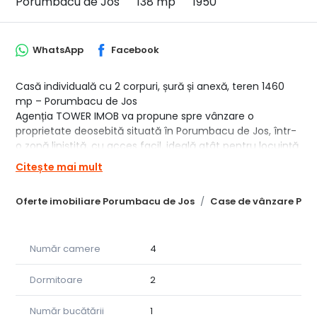
Porumbacu de Jos
138 mp
1950
WhatsApp
Facebook
Casă individuală cu 2 corpuri, șură și anexă, teren 1460
mp – Porumbacu de Jos
Agenția TOWER IMOB va propune spre vânzare o
proprietate deosebită situată în Porumbacu de Jos, într-
o zonă liniștită, cu acces facil, ideală atât pentru locuință
permanentă, cât și pentru investiție turistică.
Citește mai mult
Caracteristici generale:
-Suprafață utilă totală: 138 mp
Oferte imobiliare Porumbacu de Jos
Case de vânzare Por
-Suprafață teren: 1460 mp
Proprietate compusă din mai multe construcții
Compartimentare:
Număr camere
4
Corp 1 (43 mp utili):
-Bucătărie
-Hol
Dormitoare
2
-Baie (dotată cu boiler)
-Magazie
Număr bucătării
1