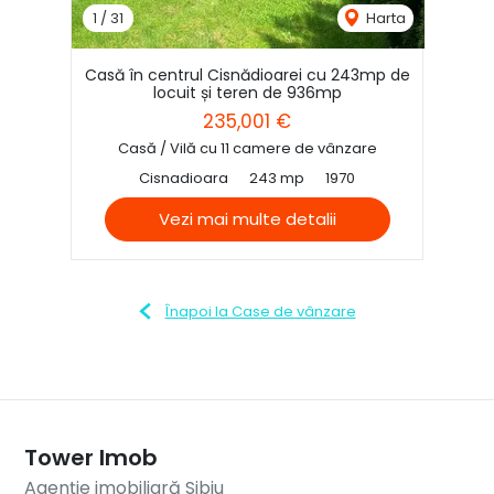
1
/
31
Harta
Casă în centrul Cisnădioarei cu 243mp de
locuit și teren de 936mp
235,001 €
Casă / Vilă cu 11 camere de vânzare
Cisnadioara
243 mp
1970
Vezi mai multe detalii
Înapoi la Case de vânzare
Tower Imob
Agenție imobiliară Sibiu