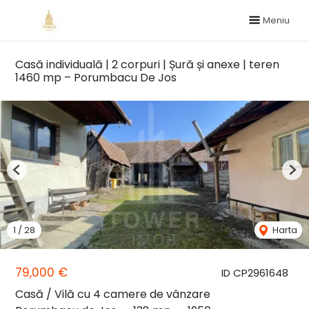
Meniu
Casă individuală | 2 corpuri | Șură și anexe | teren
1460 mp – Porumbacu De Jos
Previous
Nex
1
/
28
Harta
79,000 €
ID CP2961648
Casă / Vilă cu 4 camere de vânzare