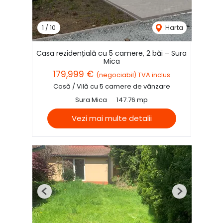
1
/
10
Harta
Casa rezidențială cu 5 camere, 2 băi – Sura
Mica
179,999 €
(negociabil) TVA inclus
Casă / Vilă cu 5 camere de vânzare
Sura Mica
147.76 mp
Vezi mai multe detalii
Previous
Next