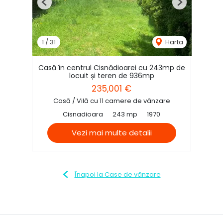
Previous
Next
1
/
31
Harta
Casă în centrul Cisnădioarei cu 243mp de
locuit și teren de 936mp
235,001 €
Casă / Vilă cu 11 camere de vânzare
Cisnadioara
243 mp
1970
Vezi mai multe detalii
Înapoi la Case de vânzare