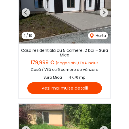
Previous
Next
1
/
10
Harta
Casa rezidențială cu 5 camere, 2 băi – Sura
Mica
179,999 €
(negociabil) TVA inclus
Casă / Vilă cu 5 camere de vânzare
Sura Mica
147.76 mp
Vezi mai multe detalii