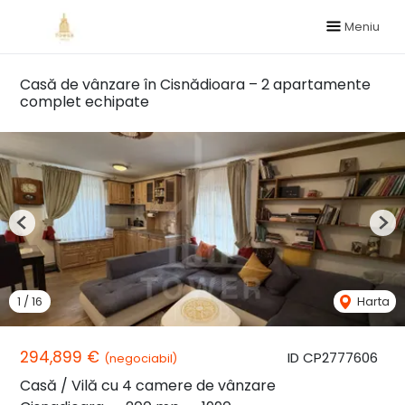
Meniu
Casă de vânzare în Cisnădioara – 2 apartamente
complet echipate
Previous
Nex
1
/
16
Harta
294,899 €
ID CP2777606
(negociabil)
Casă / Vilă cu 4 camere de vânzare