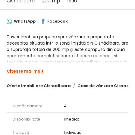
Cisnadioara
200 mp
1990
WhatsApp
Facebook
Tower Imob va propune spre vânzare o proprietate
deosebită, situată într-o zonă liniștită din Cisnădioara, are
o suprafață totală de 200 mp și este compusă din două
apartamente complet separate, fiecare cu acces și
facilități proprii. Ideală pentru două familii sau investiție în
regim hotelier!
Citește mai mult
Compartimentare:
Oferte imobiliare Cisnadioara
Case de vânzare Cisnadio
Apartament 1:
2 dormitoare
2 băi moderne
Living spațios cu bucătărie open-space
Număr camere
4
Bucătărie complet echipată: plită, frigider, mașină de
spălat vase
Disponibilitate
Imediat
Hol generos
Tip casă
Individual