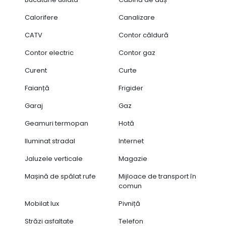
Liniște și intimitate
Aproape de magazine, restaurante, școală primară și
Calorifere
Canalizare
stație de autobuz
Acces facil către muzee și zone de agrement
CATV
Contor căldură
📞 Nu rata această oportunitate unică!
Contor electric
Contor gaz
Curent
Curte
Faianță
Frigider
Garaj
Gaz
Geamuri termopan
Hotă
Iluminat stradal
Internet
Jaluzele verticale
Magazie
Mașină de spălat rufe
Mijloace de transport în
comun
Mobilat lux
Pivniță
Străzi asfaltate
Telefon