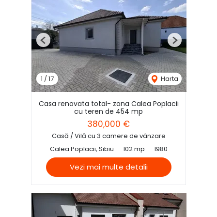
Previous
Next
1
/
17
Harta
Casa renovata total- zona Calea Poplacii
cu teren de 454 mp
380,000 €
Casă / Vilă cu 3 camere de vânzare
Calea Poplacii, Sibiu
102 mp
1980
Vezi mai multe detalii