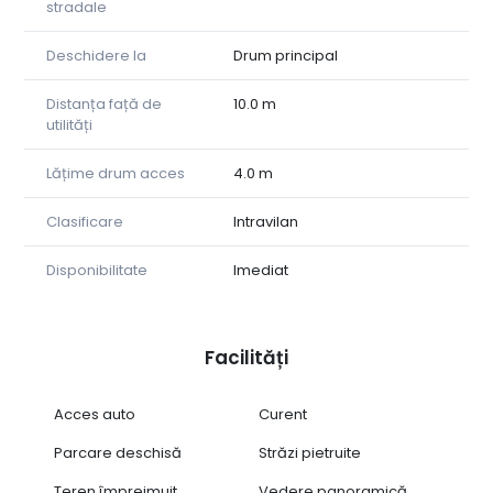
stradale
Deschidere la
Drum principal
Distanța față de
10.0 m
utilități
Lățime drum acces
4.0 m
Clasificare
Intravilan
Disponibilitate
Imediat
Facilități
Acces auto
Curent
Parcare deschisă
Străzi pietruite
Teren împrejmuit
Vedere panoramică