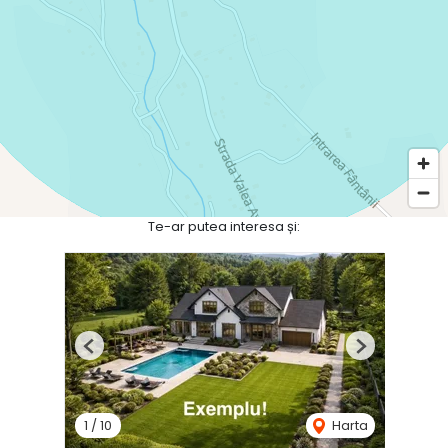
Te-ar putea interesa și:
Previous
Next
1
/
10
Harta