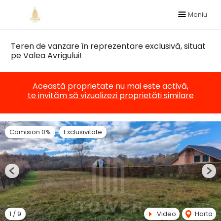
Meniu
Teren de vanzare în reprezentare exclusivă, situat
pe Valea Avrigului!
Această proprietate nu mai este activă,
te invităm să vizualizezi proprietăți similare
Comision 0%
Exclusivitate
Previous
Nex
1
/
9
Video
Harta