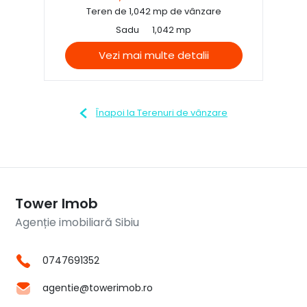
Teren de 1,042 mp de vânzare
Sadu
1,042 mp
Vezi mai multe detalii
Înapoi la Terenuri de vânzare
Tower Imob
Agenție imobiliară Sibiu
0747691352
agentie@towerimob.ro