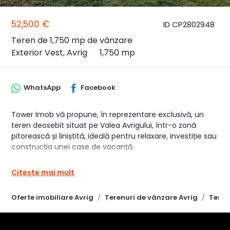
52,500 €
ID CP2802948
Teren de 1,750 mp de vânzare
Exterior Vest, Avrig
1,750 mp
WhatsApp
Facebook
Tower Imob vă propune, în reprezentare exclusivă, un
teren deosebit situat pe Valea Avrigului, într-o zonă
pitorească și liniștită, ideală pentru relaxare, investiție sau
construcția unei case de vacanță.
Suprafață: 1.750 mp si este Intravilan.
Citește mai mult
Terenul este împrejmuit și beneficiază de acces facil pe
Oferte imobiliare Avrig
Terenuri de vânzare Avrig
Teren
drum pietruit. În apropiere se află râul Avrig, oferind un
cadru natural superb și o priveliște deosebită asupra
zonei.