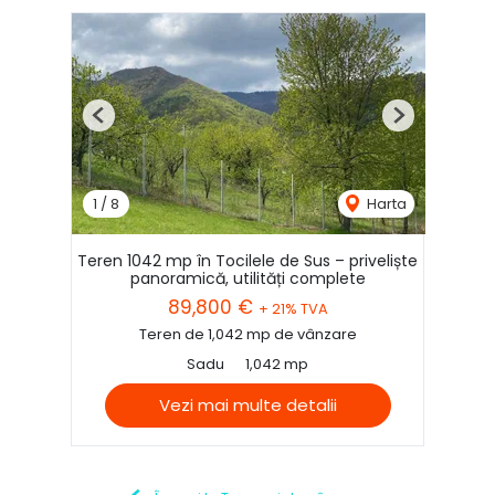
Previous
Next
1
/
8
Harta
Teren 1042 mp în Tocilele de Sus – priveliște
panoramică, utilități complete
89,800 €
+ 21% TVA
Teren de 1,042 mp de vânzare
Sadu
1,042 mp
Vezi mai multe detalii