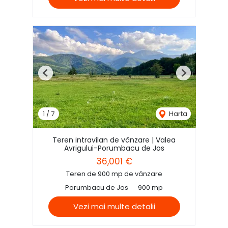
Previous
Next
1
/
7
Harta
Teren intravilan de vânzare | Valea
Avrigului-Porumbacu de Jos
36,001 €
Teren de 900 mp de vânzare
Porumbacu de Jos
900 mp
Vezi mai multe detalii