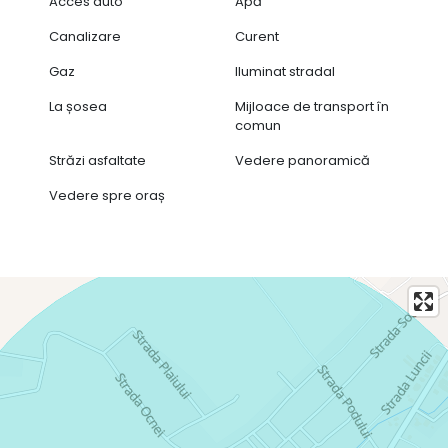
Acces auto
Apă
Pentru mai multe informații sau pentru programarea
Canalizare
Curent
unei vizionări, nu ezitați să ne contactați.
Gaz
Iluminat stradal
La șosea
Mijloace de transport în
comun
Străzi asfaltate
Vedere panoramică
Vedere spre oraș