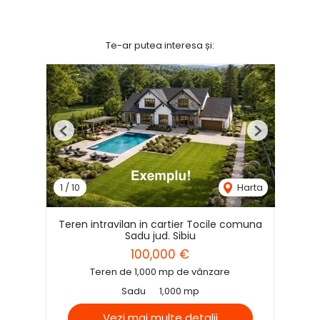
Te-ar putea interesa și:
Previous
Next
1
/
10
Harta
Teren intravilan in cartier Tocile comuna
Sadu jud. Sibiu
100,000 €
Teren de 1,000 mp de vânzare
Sadu
1,000 mp
Vezi mai multe detalii