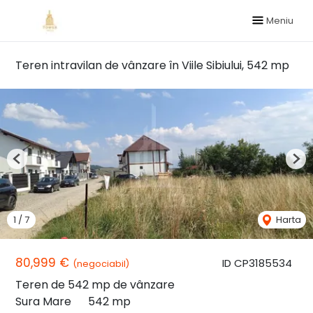
Meniu
Teren intravilan de vânzare în Viile Sibiului, 542 mp
Previous
Nex
1
/
7
Harta
80,999 €
ID CP3185534
(negociabil)
Teren de 542 mp de vânzare
Sura Mare
542 mp