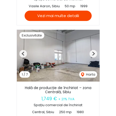
Vasile Aaron, Sibiu
50 mp
1999
Vezi mai multe detalii
Exclusivitate
Previous
Next
1
/
7
Harta
Hală de producție de închiriat – zona
Centrală, Sibiu
1,749 €
+ 21% TVA
Spațiu comercial de închiriat
Central, Sibiu
250 mp
1980