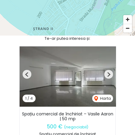
Te-ar putea interesa și:
Previous
Next
1
/
4
Harta
Spațiu comercial de închiriat – Vasile Aaron
| 50 mp
500 €
(negociabil)
Spațiu comercial de închiriat