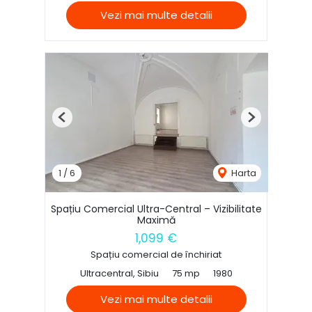
Vezi mai multe detalii
Previous
Next
1
/
6
Harta
Spațiu Comercial Ultra-Central – Vizibilitate
Maximă
1,099 €
Spațiu comercial de închiriat
Ultracentral, Sibiu
75 mp
1980
Vezi mai multe detalii