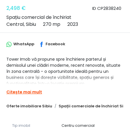
2,498 €
ID CP2838240
Spațiu comercial de închiriat
Central, Sibiu
270 mp
2023
WhatsApp
Facebook
Tower Imob vă propune spre închiriere parterul și
demisolul unei clădiri moderne, recent renovate, situate
în zona centrală – o oportunitate ideală pentru un
business care își dorește vizibilitate, spațiu generos și
funcționalitate într-o locație premium.
Citește mai mult
🔹 Parterul oferă 94,35 mp utili, cu acces direct din stradă
și vitrine ample pe înălțime, ce asigură lumină naturală și
Oferte imobiliare Sibiu
Spații comerciale de închiriat Sibiu
o expunere vizuală puternică. Spațiul principal de 82,40
mp este generos și ușor adaptabil pentru clinici
medicale, saloane, showroom-uri, birouri premium sau
concepte moderne de servicii. Include grup sanitar și
Tip imobil
Centru comercial