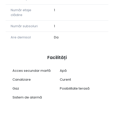
Pentru vizionări și detalii suplimentare, mă puteți
contacta la 0779 263 491 – Ema Popa.
Număr etaje
1
clădire
Număr subsoluri
1
Are demisol
Da
Facilități
Acces secundar marfă
Apă
Canalizare
Curent
Gaz
Posibilitate terasă
Sistem de alarmă