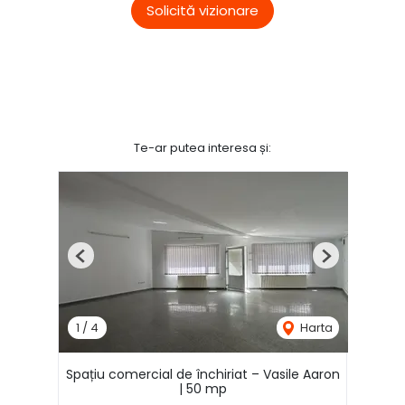
Solicită vizionare
Te-ar putea interesa și:
Previous
Next
1
/
4
Harta
Spațiu comercial de închiriat – Vasile Aaron
| 50 mp