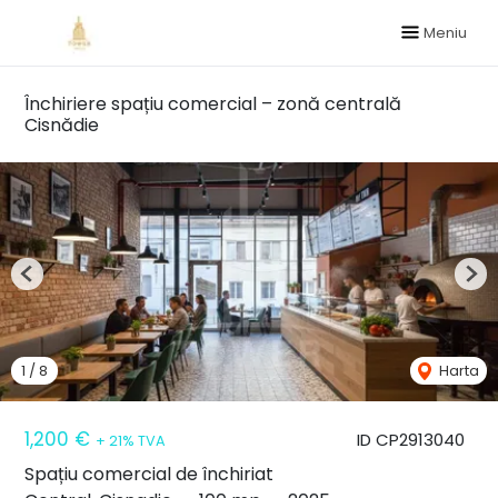
Meniu
Închiriere spațiu comercial – zonă centrală
Cisnădie
Previous
Nex
1
/
8
Harta
1,200 €
ID CP2913040
+ 21% TVA
Spațiu comercial de închiriat