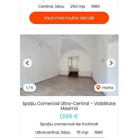
Central, Sibiu
250 mp
1980
Vezi mai multe detalii
Previous
Next
1
/
6
Harta
Spațiu Comercial Ultra-Central – Vizibilitate
Maximă
1,099 €
Spațiu comercial de închiriat
Ultracentral, Sibiu
75 mp
1980