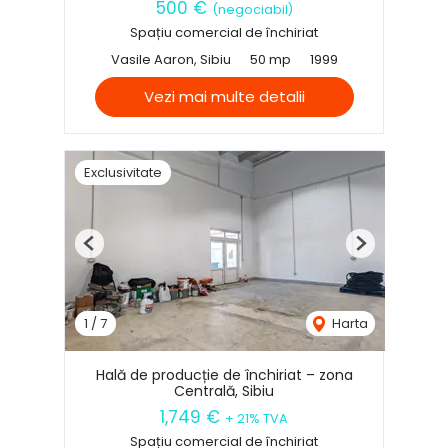
500 €
(negociabil)
Spațiu comercial de închiriat
Vasile Aaron, Sibiu
50 mp
1999
Vezi mai multe detalii
Exclusivitate
Previous
Next
1
/
7
Harta
Hală de producție de închiriat – zona
Centrală, Sibiu
1,749 €
+ 21% TVA
Spațiu comercial de închiriat