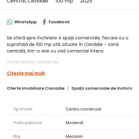
Central, Cisnadie
100 mp
2025
WhatsApp
Facebook
Se oferă spre închiriere 4 spații comerciale, fiecare cu o
suprafață de 100 mp utili, situate în Cisnădie – zonă
centrală, într-o arie cu vad comercial intens.
Caracteristici principale:
Citește mai mult
- Vitrină stradală generoasă: 7 metri liniari pentru fiecare
spațiu
Oferte imobiliare Cisnadie
Spații comerciale de închiriat 
- Acces direct din stradă
- Zonă cu trafic pietonal și auto ridicat
Tip imobil
Centru comercial
- Spații moderne, ușor de compartimentat
Trafic pietonal
Moderat
- Posibilitate de unire a spațiilor, acestea fiind separate
prin pereți despărțitori din rigips, rezultând suprafețe mai
Etaj
Mezanin