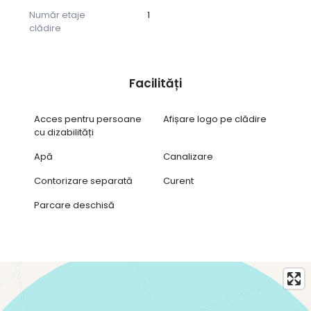
Preț chirie: 8 euro + TVA / mp
Număr etaje
1
Pentru detalii și programarea unei vizionări:
clădire
Cristina Ivanciuc 0744 348 213
Facilități
Acces pentru persoane
Afișare logo pe clădire
cu dizabilități
Apă
Canalizare
Contorizare separată
Curent
Parcare deschisă