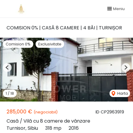
Meniu
COMISION 0% | CASĂ 8 CAMERE | 4 BĂI | TURNIȘOR
Comision 0%
Exclusivitate
Previous
Nex
1
/
18
Harta
285,000 €
ID CP2963919
(negociabil)
Casă / Vilă cu 8 camere de vânzare
Turnisor, Sibiu
318 mp
2016