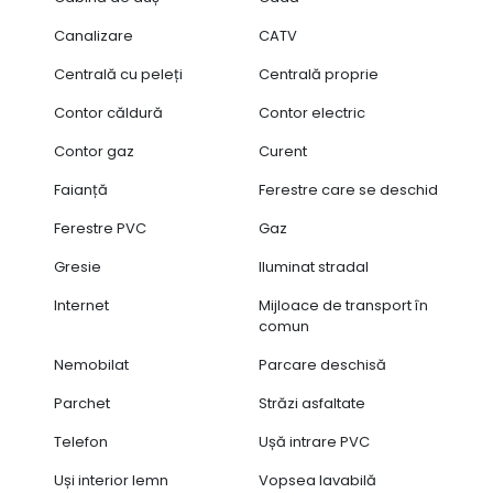
Canalizare
CATV
Centrală cu peleți
Centrală proprie
Contor căldură
Contor electric
Contor gaz
Curent
Faianță
Ferestre care se deschid
Ferestre PVC
Gaz
Gresie
Iluminat stradal
Internet
Mijloace de transport în
comun
Nemobilat
Parcare deschisă
Parchet
Străzi asfaltate
Telefon
Ușă intrare PVC
Uși interior lemn
Vopsea lavabilă