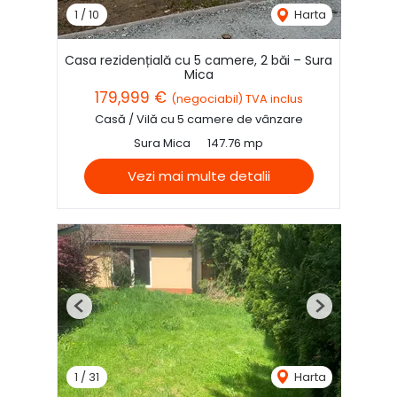
1
/
10
Harta
Casa rezidențială cu 5 camere, 2 băi – Sura
Mica
179,999 €
(negociabil) TVA inclus
Casă / Vilă cu 5 camere de vânzare
Sura Mica
147.76 mp
Vezi mai multe detalii
Previous
Next
1
/
31
Harta