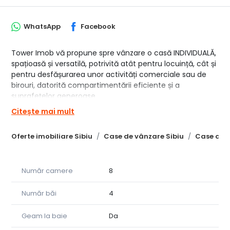
WhatsApp
Facebook
Tower Imob vă propune spre vânzare o casă INDIVIDUALĂ,
spațioasă și versatilă, potrivită atât pentru locuință, cât și
pentru desfășurarea unor activități comerciale sau de
birouri, datorită compartimentării eficiente și a
suprafețelor generoase.
Citește mai mult
Compartimentare:
PARTER:
Oferte imobiliare Sibiu
Case de vânzare Sibiu
Case de v
• 3 camere spațioase
• 2 băi
• depozit de aproximativ 50 mp
Număr camere
8
MANSARDĂ:
Număr băi
4
• 5 camere
• 2 băi
Geam la baie
Da
• 2 balcoane
• terasă de 36 mp