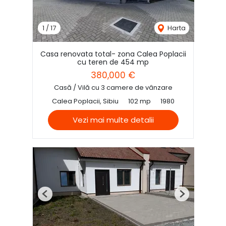
1
/
17
Harta
Casa renovata total- zona Calea Poplacii
cu teren de 454 mp
380,000 €
Casă / Vilă cu 3 camere de vânzare
Calea Poplacii, Sibiu
102 mp
1980
Vezi mai multe detalii
Previous
Next