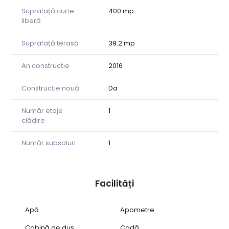
Ciprian Oprișor - 0742 560 000
Suprafață curte
400 mp
liberă
Tower Imob
Suprafață terasă
39.2 mp
An construcție
2016
Construcție nouă
Da
Număr etaje
1
clădire
Număr subsoluri
1
Facilități
Apă
Apometre
Cabină de duș
Cadă