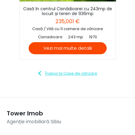
Casă în centrul Cisnădioarei cu 243mp de
locuit și teren de 936mp
235,001 €
Casă / Vilă cu 11 camere de vânzare
Cisnadioara
243 mp
1970
Vezi mai multe detalii
Înapoi la Case de vânzare
Tower Imob
Agenție imobiliară Sibiu