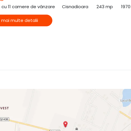
ă cu 11 camere de vânzare
Cisnadioara
243 mp
1970
 mai multe detalii