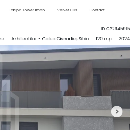
Echipa Tower Imob
Velvet Hills
Contact
ID CP2945915
re
Arhitectilor - Calea Cisnadiei, Sibiu
120 mp
2024
Next