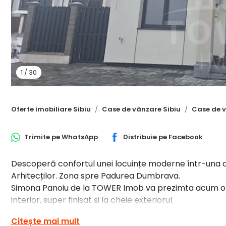
1
/
30
Oferte imobiliare Sibiu
Case de vânzare Sibiu
Case de v
Trimite pe
WhatsApp
Distribuie pe
Facebook
Descoperă confortul unei locuințe moderne într-una di
Arhitecților. Zona spre Padurea Dumbrava.
Simona Panoiu de la TOWER Imob va prezimta acum o su
interior, super finisat si la cheie exteriorul.
Acest duplex pe două niveluri îmbină designul contem
Citește mai mult
își dorește spațiu, lumină și intimitate.