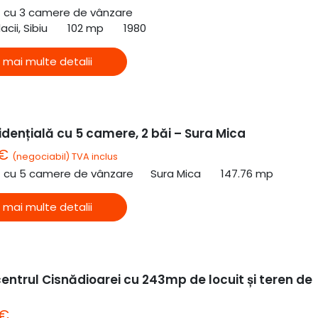
ă cu 3 camere de vânzare
cii, Sibiu
102 mp
1980
 mai multe detalii
dențială cu 5 camere, 2 băi – Sura Mica
 €
(negociabil) TVA inclus
ă cu 5 camere de vânzare
Sura Mica
147.76 mp
 mai multe detalii
entrul Cisnădioarei cu 243mp de locuit și teren de
 €