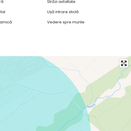
ră
Străzi asfaltate
tal
Ușă intrare sticlă
ramică
Vedere spre munte