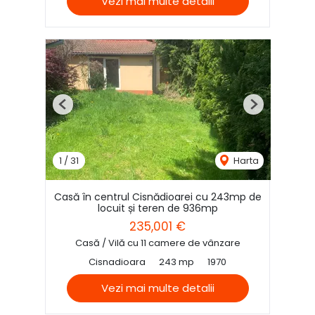
Vezi mai multe detalii
Previous
Next
1
/
31
Harta
Casă în centrul Cisnădioarei cu 243mp de
locuit și teren de 936mp
235,001 €
Casă / Vilă cu 11 camere de vânzare
Cisnadioara
243 mp
1970
Vezi mai multe detalii