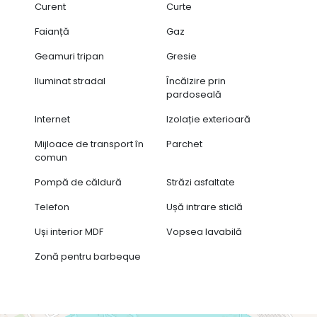
Curent
Curte
Faianță
Gaz
Geamuri tripan
Gresie
Iluminat stradal
Încălzire prin
pardoseală
Internet
Izolație exterioară
Mijloace de transport în
Parchet
comun
Pompă de căldură
Străzi asfaltate
Telefon
Ușă intrare sticlă
Uși interior MDF
Vopsea lavabilă
Zonă pentru barbeque