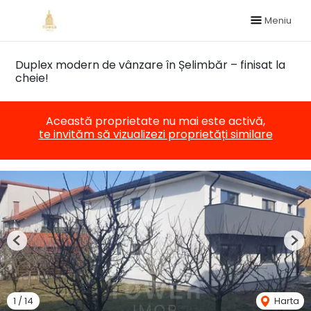
Meniu
Duplex modern de vânzare în Șelimbăr – finisat la
cheie!
Această proprietate nu mai este activă,
te invităm să vizualizezi proprietăți similare
Previous
Nex
1
/
14
Harta