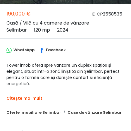
190,000 €
ID CP2558535
Casă / Vilă cu 4 camere de vânzare
Selimbar
120 mp
2024
WhatsApp
Facebook
Tower imob ofera spre vanzare un duplex spațios și
elegant, situat într-o zonă liniștită din Șelimbăr, perfect
pentru o familie care își dorește confort și eficiență
energetică.
Caracteristici principale:
Citește mai mult
3 dormitoare generoase, dintre care 2 dormitoare cu
baie proprie, oferind intimitate și confort
Oferte imobiliare Selimbar
Case de vânzare Selimbar
Living luminos cu bucătărie open space, un spațiu
modern și primitor