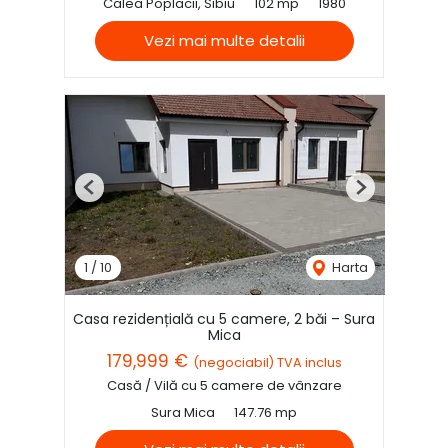
Calea Poplacii, Sibiu
102 mp
1980
Vezi mai multe detalii
Previous
Next
1
/
10
Harta
Casa rezidențială cu 5 camere, 2 băi – Sura
Mica
179,999 €
(negociabil) TVA inclus
Casă / Vilă cu 5 camere de vânzare
Sura Mica
147.76 mp