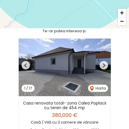
Te-ar putea interesa și:
Previous
Next
1
/
17
Harta
Casa renovata total- zona Calea Poplacii
cu teren de 454 mp
380,000 €
Casă / Vilă cu 3 camere de vânzare