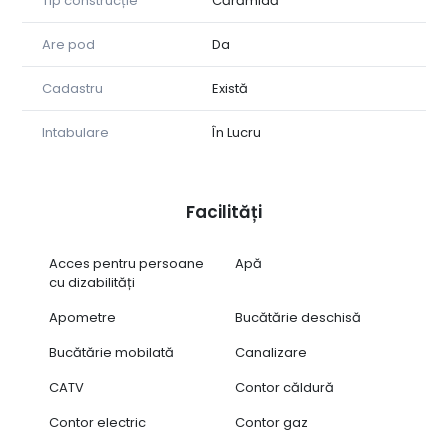
Tip construcție
Cărămidă
Are pod
Da
Cadastru
Există
Intabulare
În Lucru
Facilități
Acces pentru persoane
Apă
cu dizabilități
Apometre
Bucătărie deschisă
Bucătărie mobilată
Canalizare
CATV
Contor căldură
Contor electric
Contor gaz