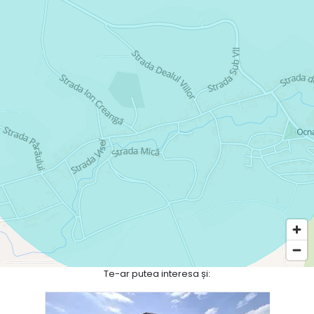
Te-ar putea interesa și: