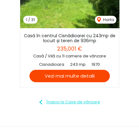
1
/
31
Harta
Casă în centrul Cisnădioarei cu 243mp de
locuit și teren de 936mp
235,001 €
Casă / Vilă cu 11 camere de vânzare
Cisnadioara
243 mp
1970
Vezi mai multe detalii
Înapoi la Case de vânzare