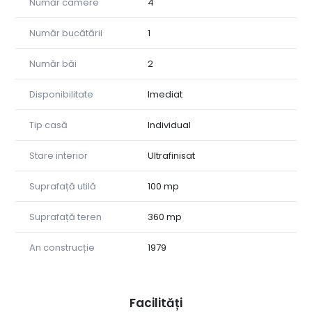
din stațiune.
Număr camere
4
Compartimentarea este practică și funcțională, imobilul
Număr bucătării
1
fiind compus din:
-4 camere decomandate
Număr băi
2
-2 băi
-bucătărie
Disponibilitate
Imediat
-pivniță
Mobilierul este realizat din lemn masiv, ceea ce oferă un
Tip casă
Individual
plus de durabilitate, eleganță și confort.
Stare interior
Ultrafinisat
În curte se regăsesc mai multe spații utile și zone de
relaxare, precum:
Suprafață utilă
100 mp
-filigorie
-loc amenajat pentru grătar
Suprafață teren
360 mp
-magazie pentru lemne
An construcție
1979
Confortul termic este asigurat prin centrală termică și
calorifere, iar suplimentar există și sobe de teracotă,
oferind o alternativă eficientă pentru încălzire.
Facilități
Un avantaj important al proprietății îl reprezintă