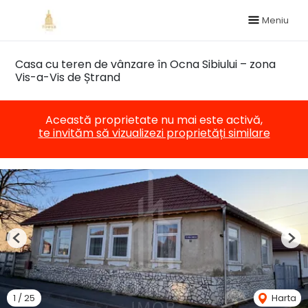
Meniu
Casa cu teren de vânzare în Ocna Sibiului – zona
Vis-a-Vis de Ștrand
Această proprietate nu mai este activă,
te invităm să vizualizezi proprietăți similare
Previous
Nex
1
/
25
Harta