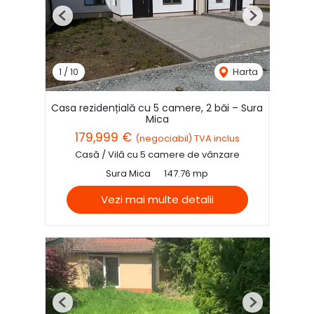
Previous
Next
1
/
10
Harta
Casa rezidențială cu 5 camere, 2 băi – Sura
Mica
179,999 €
(negociabil) TVA inclus
Casă / Vilă cu 5 camere de vânzare
Sura Mica
147.76 mp
Vezi mai multe detalii
Previous
Next