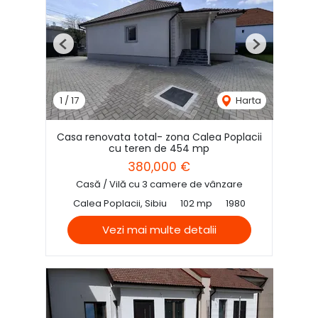
Previous
Next
1
/
17
Harta
Casa renovata total- zona Calea Poplacii
cu teren de 454 mp
380,000 €
Casă / Vilă cu 3 camere de vânzare
Calea Poplacii, Sibiu
102 mp
1980
Vezi mai multe detalii