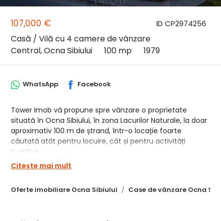
107,000 €
ID CP2974256
Casă / Vilă cu 4 camere de vânzare
Central, Ocna Sibiului
100 mp
1979
WhatsApp
Facebook
Tower Imob vă propune spre vânzare o proprietate
situată în Ocna Sibiului, în zona Lacurilor Naturale, la doar
aproximativ 100 m de ștrand, într-o locație foarte
căutată atât pentru locuire, cât și pentru activități
turistice.
Citește mai mult
Proprietatea dispune de un teren în suprafață de 360 mp
și o casă cu suprafața utilă de aproximativ 100 mp, fiind
Oferte imobiliare Ocna Sibiului
Case de vânzare Ocna Sibi
ideală pentru locuință permanentă, casă de vacanță sau
pentru activitate de cazare, datorită poziționării
excelente în apropierea principalelor puncte de atracție