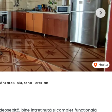
Next
Harta
ânzare Sibiu, zona Terezian
osebită, bine întreținută și complet funcțională,