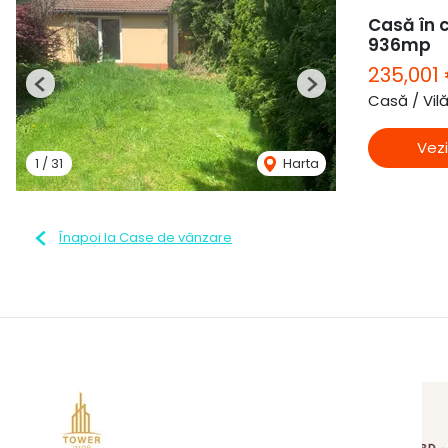
Casă în c
936mp
235,001
Previous
Next
Casă / Vil
Vezi
1
/
31
Harta
Înapoi la Case de vânzare