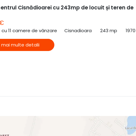
entrul Cisnădioarei cu 243mp de locuit și teren de
 €
ă cu 11 camere de vânzare
Cisnadioara
243 mp
1970
 mai multe detalii