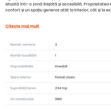
situată într-o zonă liniștită și accesibilă. Proprietatea
confort și un spațiu generos atât la interior, cât și la ex
📐 Detalii proprietate:
Citește mai mult
Suprafață totală teren: 234 mp
Suprafață curte liberă: 113 mp
Număr camere
3
Filigorie amenajată pentru momente de relaxare în aer
Număr bucătării
1
Casă singură în curte, ceea ce oferă intimitate totală
Disponibilitate
Imediat
🏠 Compartimentare interioară:
Stare interior
Finisat clasic
3 camere luminoase și spațioase
Suprafață teren
234 mp
bucătărie separată, perfect funcțională
baie principală + baie de serviciu
An construcție
1980
dressing pentru depozitare eficientă