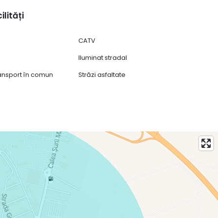
ilități
CATV
Iluminat stradal
ransport în comun
Străzi asfaltate
ajări suplimentare
aută liniștea unei curți proprii, dar și avantajele unei
izionare, contactați Maria Bolovan la numărul de telefon
proprietate unică, singură în curte, într-o zonă liniștită