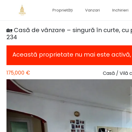
Proprietăți
Vanzari
Inchirieri
🏡 Casă de vânzare – singură în curte, cu pi
234
Această proprietate nu mai este activă
175,000 €
Casă / Vilă