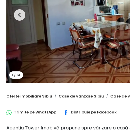
Previous
1
/
14
Oferte imobiliare Sibiu
Case de vânzare Sibiu
Case de v
Trimite pe
WhatsApp
Distribuie pe
Facebook
Agenția Tower Imob vă propune spre vânzare o casă de