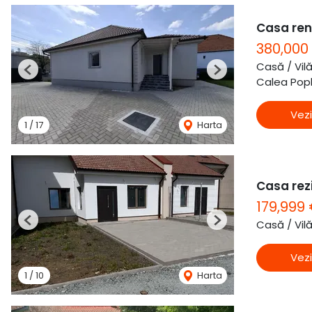
Casa ren
380,000
Casă / Vil
Previous
Next
Calea Popla
Vezi
1
/
17
Harta
Casa rezi
179,999
Casă / Vil
Previous
Next
Vezi
1
/
10
Harta