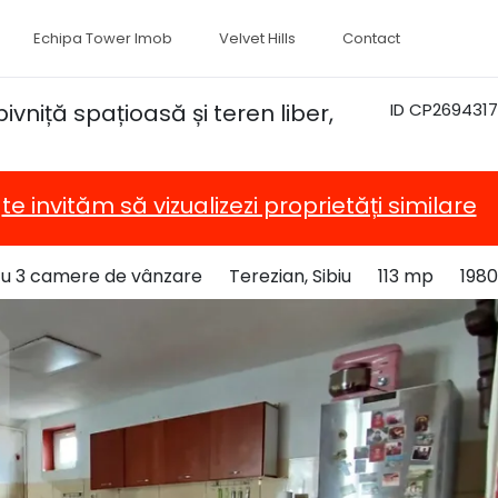
Echipa Tower Imob
Velvet Hills
Contact
vniță spațioasă și teren liber,
ID CP2694317
,
te invităm să vizualizezi proprietăți similare
 cu 3 camere de vânzare
Terezian, Sibiu
113 mp
1980