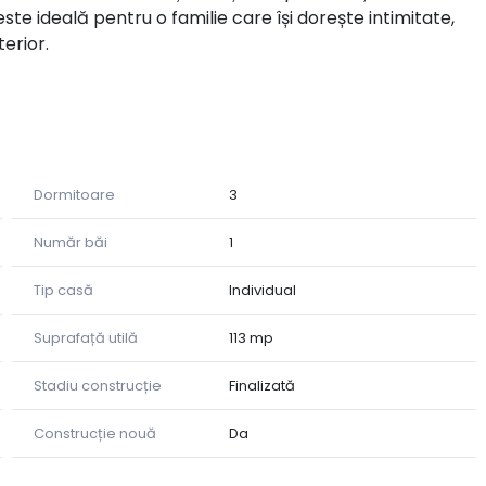
 este ideală pentru o familie care își dorește intimitate,
terior.
Dormitoare
3
 liber
Număr băi
1
Tip casă
Individual
Suprafață utilă
113 mp
Stadiu construcție
Finalizată
Construcție nouă
Da