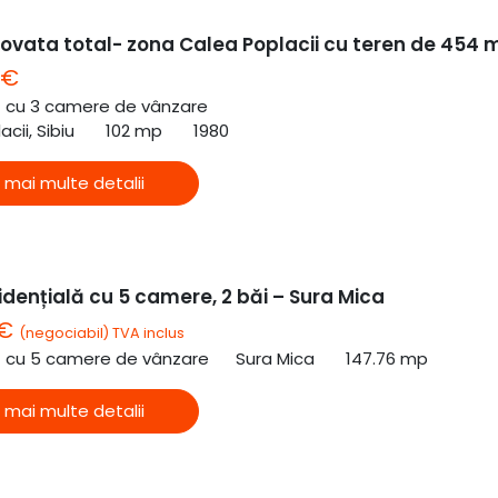
ovata total- zona Calea Poplacii cu teren de 454 
 €
ă cu 3 camere de vânzare
cii, Sibiu
102 mp
1980
 mai multe detalii
dențială cu 5 camere, 2 băi – Sura Mica
 €
(negociabil) TVA inclus
ă cu 5 camere de vânzare
Sura Mica
147.76 mp
 mai multe detalii