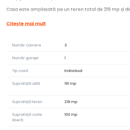
Casa este amplasată pe un teren total de 219 mp și di
de 125 mp. Imobilul este compartimentat practic și ofer
parter și etaj.
Citește mai mult
Compartimentare:
• 3 camere luminoase
Număr camere
3
• Bucătărie închisă
• Pivniță
Număr garaje
1
• Spațiu tehnic
• Magazie + Etaj Mansardabil
Tip casă
Individual
Caracteristici importante:
Suprafață utilă
191 mp
• Centrală termică
• Instalația electrică și de apă noi
• Geamuri termopan și jaluzele
Suprafață teren
219 mp
• Se vinde utilată și mobilată ca în poze
Suprafață curte
100 mp
liberă
Poziționarea excelentă, chiar în centrul Rășinariului, 
principalele facilități ale zonei.