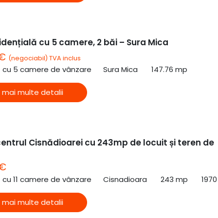
dențială cu 5 camere, 2 băi – Sura Mica
 €
(negociabil) TVA inclus
ă cu 5 camere de vânzare
Sura Mica
147.76 mp
 mai multe detalii
entrul Cisnădioarei cu 243mp de locuit și teren de
 €
ă cu 11 camere de vânzare
Cisnadioara
243 mp
1970
 mai multe detalii