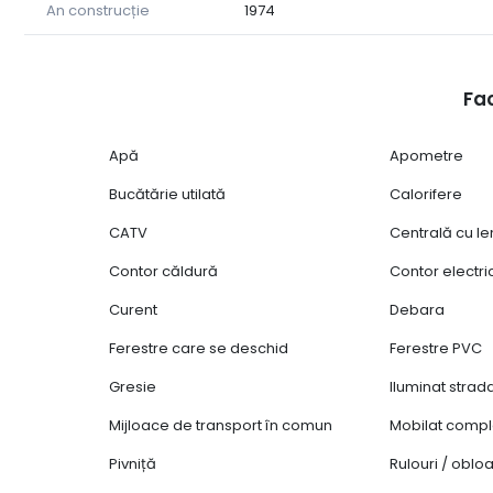
An construcție
1974
O proprietate cu potențial, într-o zonă liniștită și apre
Pentru mai multe detalii și programarea unei vizionări
Fac
Ciprian Oprișor - 0742 560 000.
Apă
Apometre
Bucătărie utilată
Calorifere
CATV
Centrală cu l
Contor căldură
Contor electri
Curent
Debara
Ferestre care se deschid
Ferestre PVC
Gresie
Iluminat strad
Mijloace de transport în comun
Mobilat compl
Pivniță
Rulouri / obl