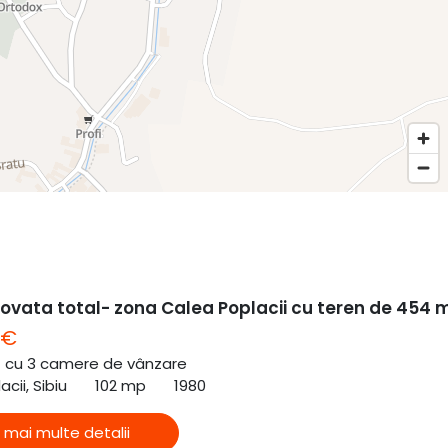
ovata total- zona Calea Poplacii cu teren de 454 
 €
ă cu 3 camere de vânzare
cii, Sibiu
102 mp
1980
 mai multe detalii