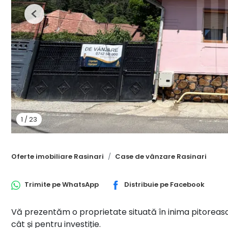
Previous
1
/
23
Oferte imobiliare Rasinari
Case de vânzare Rasinari
Trimite pe
WhatsApp
Distribuie pe
Facebook
Vă prezentăm o proprietate situată în inima pitorească
cât și pentru investiție.