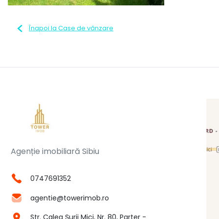
Înapoi la Case de vânzare
Agenție imobiliară Sibiu
0747691352
agentie@towerimob.ro
Str. Calea Șurii Mici, Nr. 80, Parter -