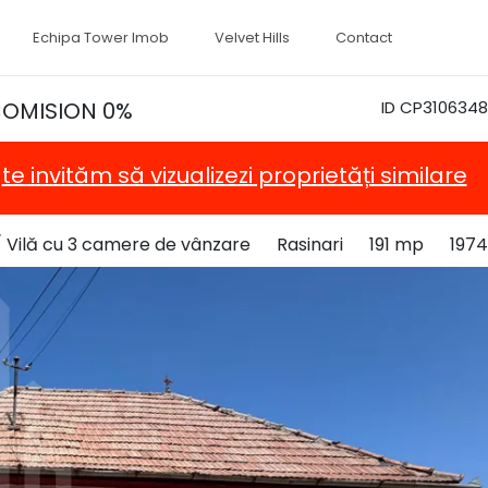
Echipa Tower Imob
Velvet Hills
Contact
 COMISION 0%
ID CP3106348
,
te invităm să vizualizezi proprietăți similare
 Vilă cu 3 camere de vânzare
Rasinari
191 mp
1974