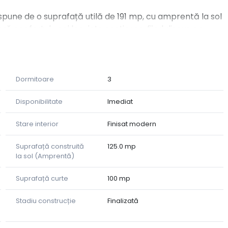
spune de o suprafață utilă de 191 mp, cu amprentă la sol
ă confortul unei locuințe spațioase, fiind dispus pe
Dormitoare
3
Disponibilitate
Imediat
Stare interior
Finisat modern
Suprafață construită
125.0 mp
la sol (Amprentă)
Suprafață curte
100 mp
Stadiu construcție
Finalizată
oferă acces rapid către magazine, puncte de interes și