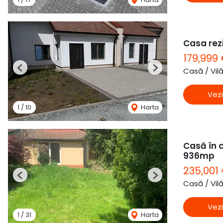
Casa rezi
179,999
Casă / Vil
Previous
Next
Vezi
1
/
10
Harta
Casă în c
936mp
235,001
Previous
Next
Casă / Vil
Vezi
1
/
31
Harta