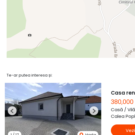
Te-ar putea interesa și:
Casa ren
380,000
Casă / Vil
Previous
Next
Calea Popla
Vezi
1
/
17
Harta