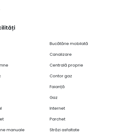
ciată, la doar câteva minute de Sibiu.
, contactați agenția Tower Imob.
ilități
Bucătărie mobilată
Canalizare
emne
Centrală proprie
c
Contor gaz
Faianță
Gaz
al
Internet
et
Parchet
oane manuale
Străzi asfaltate