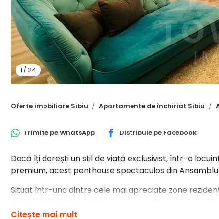
1
/
24
Oferte imobiliare Sibiu
Apartamente de închiriat Sibiu
Trimite pe
WhatsApp
Distribuie pe
Facebook
Dacă îți dorești un stil de viață exclusivist, într-o loc
premium, acest penthouse spectaculos din Ansamblul 
Situat într-una dintre cele mai apreciate zone rezidențial
proprietatea beneficiază de acces rapid către centrul 
clinici și toate punctele de interes importante.
Citește mai mult