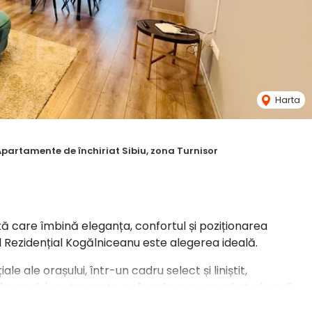
Harta
Apartamente de închiriat Sibiu, zona Turnisor
uință care îmbină eleganța, confortul și poziționarea
Rezidențial Kogălniceanu este alegerea ideală.
e ale orașului, într-un cadru select și liniștit,
orașului, restaurante, cafenele, supermarketuri, școli,