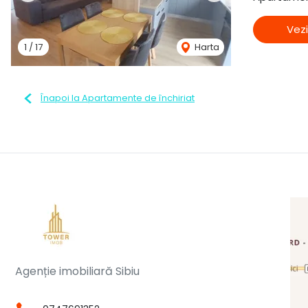
Vezi
1
/
17
Harta
Înapoi la Apartamente de închiriat
Agenție imobiliară Sibiu