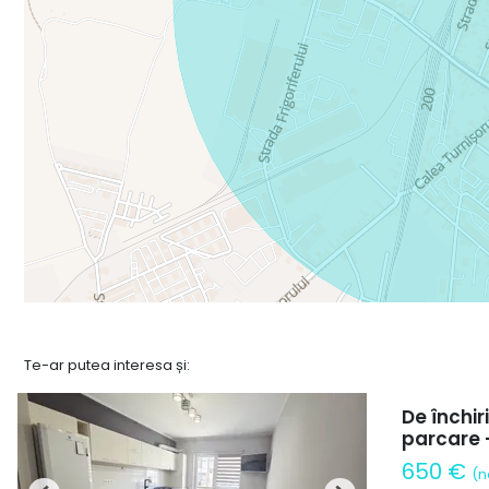
Te-ar putea interesa și:
De închi
parcare -
650 €
(n