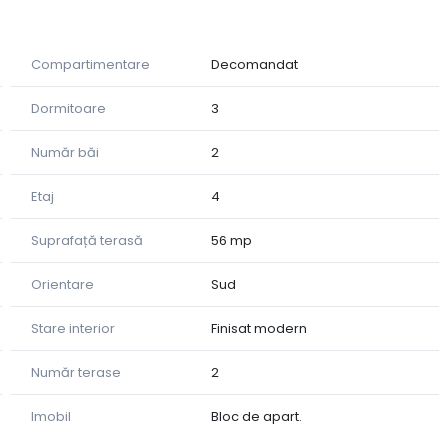
afata de 56 mp de, această proprietate impresionează
timentarea inteligentă. Penthouse-ul oferă un ambient
Compartimentare
Decomandat
, ideale pentru relaxare, socializare sau momente de
Dormitoare
3
 la standard de lux, exact așa cum se prezintă în
Număr băi
2
aje premium, mobilier modern și electrocasnice de înaltă
Etaj
4
are incluse, oferind un plus de confort și siguranță.
Suprafață terasă
56 mp
Orientare
Sud
Stare interior
Finisat modern
Număr terase
2
Imobil
Bloc de apart.
eanu