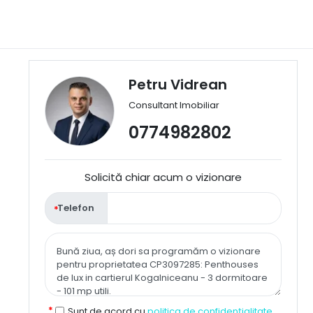
Petru Vidrean
Consultant Imobiliar
0774982802
Solicită chiar acum o vizionare
Telefon
Sunt de acord cu
politica de confidențialitate