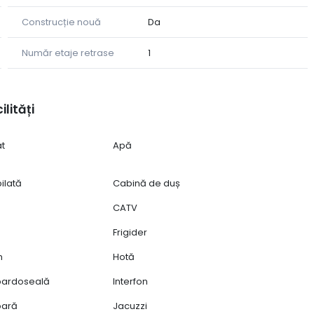
ane
Construcție nouă
Da
Număr etaje retrase
1
imitatea
ilități
at
Apă
are redefinește confortul urban premium.
ilată
Cabină de duș
CATV
Frigider
n
Hotă
 pardoseală
Interfon
ioară
Jacuzzi