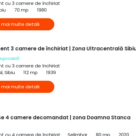
 cu 3 camere de închiriat
biu
70 mp
1980
 mai multe detalii
nt 3 camere de închiriat | Zona Ultracentrală Sibi
egociabil)
 cu 3 camere de închiriat
l, Sibiu
112 mp
1939
 mai multe detalii
se 4 camere decomandat | zona Doamna Stanca
 cu 4 camere de închiriat
Selimbar
80 mp
2020