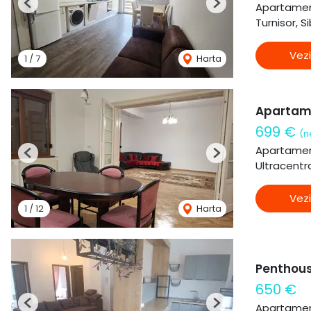
Apartament
Previous
Next
Turnisor, Si
Vezi
1
/
7
Harta
Apartame
699 €
(n
Apartament
Previous
Next
Ultracentra
Vezi
1
/
12
Harta
Penthou
650 €
Apartament
Previous
Next