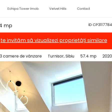
Echipa Tower Imob
Velvet Hills
Contact
,4 mp
ID CP3117784
,
te invităm să vizualizezi proprietăți similare
3 camere de vânzare
Turnisor, Sibiu
57.4 mp
2020