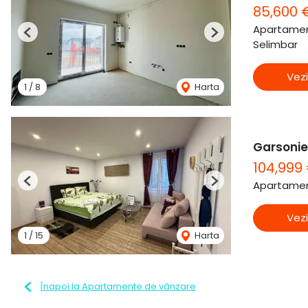
85,600 
Apartamen
Previous
Next
Selimbar
Vezi
1
/
8
Harta
Garsonier
104,999
Apartamen
Previous
Next
Vezi
1
/
15
Harta
Înapoi la Apartamente de vânzare