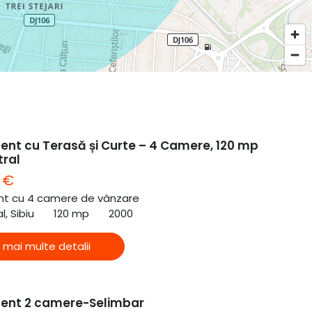
nt cu Terasă și Curte – 4 Camere, 120 mp
tral
 €
t cu 4 camere de vânzare
l, Sibiu
120 mp
2000
 mai multe detalii
ent 2 camere-Selimbar