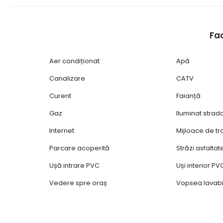
Fac
Aer condiționat
Apă
Canalizare
CATV
Curent
Faianță
Gaz
Iluminat strad
Internet
Mijloace de t
Parcare acoperită
Străzi asfaltat
Ușă intrare PVC
Uși interior PV
Vedere spre oraș
Vopsea lavabi