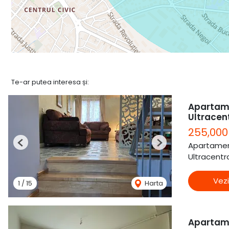
Te-ar putea interesa și:
Apartame
Ultracen
255,000
Apartamen
Previous
Next
Ultracentra
Vezi
1
/
15
Harta
Apartam