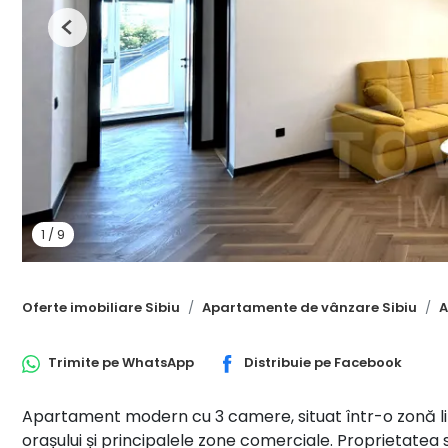
Previous
1
/
9
Oferte imobiliare Sibiu
Apartamente de vânzare Sibiu
A
Trimite pe
WhatsApp
Distribuie pe
Facebook
Apartament modern cu 3 camere, situat într-o zonă lini
orașului și principalele zone comerciale. Proprietate