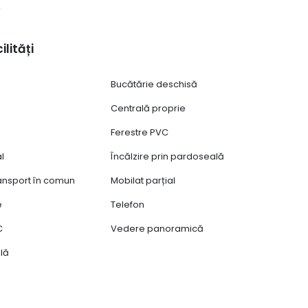
ilități
Bucătărie deschisă
Centrală proprie
Ferestre PVC
al
Încălzire prin pardoseală
ransport în comun
Mobilat parțial
e
Telefon
C
Vedere panoramică
lă