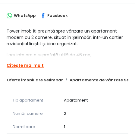
WhatsApp
Facebook
Tower Imob îți prezintă spre vânzare un apartament
modern cu 2 camere, situat în Șelimbăr, într-un cartier
rezidențial liniștit și bine organizat.
Locuința are o suprafață utilă de 46 mp,
compartimentată eficient pentru confortul zilnic, și
Citește mai mult
dispune de un balcon generos de 6,58 mp, prevăzut cu
debara practică pentru depozitare, perfect pentru
Oferte imobiliare Selimbar
Apartamente de vânzare Seli
relaxare și organizarea eficientă a spațiului. Apartamentul
se predă la cheie, cu finisaje premium, fiind pregătit
pentru mutare imediată, fără investiții suplimentare.
Tip apartament
Apartament
În preț este inclus și locul de parcare, un avantaj
important pentru confortul zilnic. Imobilul este amplasat
Număr camere
2
într-un cartier rezidențial aflat în continuă dezvoltare, cu
acces rapid către oraș și principalele puncte de interes.
Dormitoare
1
Preț: 85.656 € (TVA inclus)