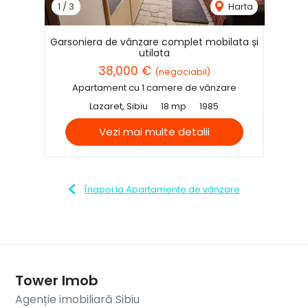
1
/
3
Harta
Garsoniera de vânzare complet mobilata și
utilata
38,000 €
(negociabil)
Apartament cu 1 camere de vânzare
Lazaret, Sibiu
18 mp
1985
Vezi mai multe detalii
Înapoi la Apartamente de vânzare
Tower Imob
Agenție imobiliară Sibiu