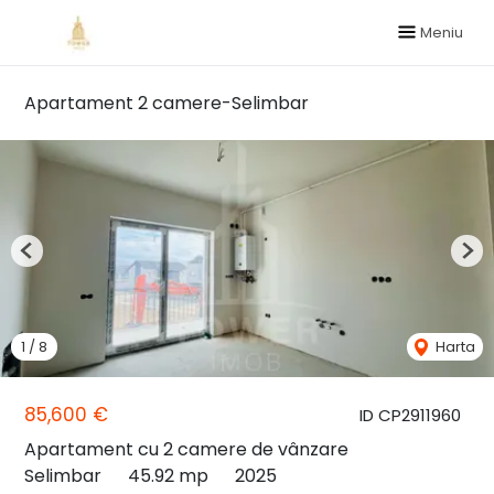
Meniu
Apartament 2 camere-Selimbar
Previous
Nex
1
/
8
Harta
85,600 €
ID CP2911960
Apartament cu 2 camere de vânzare
Selimbar
45.92 mp
2025