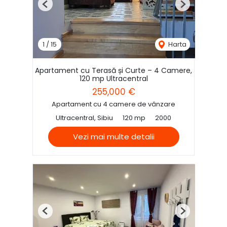
Previous
Next
1
/
15
Harta
Apartament cu Terasă și Curte – 4 Camere,
120 mp Ultracentral
255,000 €
Apartament cu 4 camere de vânzare
Ultracentral, Sibiu
120 mp
2000
Vezi mai multe detalii
Previous
Next