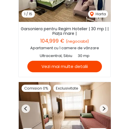
1
/
15
Harta
Garsoniera pentru Regim Hotelier | 30 mp | |
Piața mare |
104,999 €
(negociabil)
Apartament cu 1 camere de vânzare
Ultracentral, Sibiu
30 mp
Vezi mai multe detalii
Comision 0%
Exclusivitate
Previous
Next