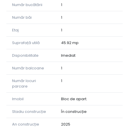
Număr bucătării
1
Pentru vizionare:
Ema Popa – 0779 263 491
Număr băi
1
Ciprian Oprișor – 0742 560 000
Etaj
1
Suprafață utilă
45.92 mp
Disponibilitate
Imediat
Număr balcoane
1
Număr locuri
1
parcare
Imobil
Bloc de apart.
Stadiu construcție
În construcție
An construcție
2025