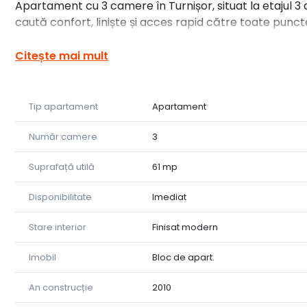
Apartament cu 3 camere în Turnișor, situat la etajul 3 a
caută confort, liniște și acces rapid către toate punct
Suprafață totală: 71 mp
Citește mai mult
62 mp utili
Balcon închis de 9 mp, perfect pentru relaxare, spați
Tip apartament
Apartament
Locuința este potrivită pentru o familie care își dore
Număr camere
3
într-un cartier liniștit și foarte căutat.
Suprafață utilă
61 mp
Vrei detalii sau o vizionare?
Sună acum la 0774 982 802 și programează o întâlnire
Disponibilitate
Imediat
Stare interior
Finisat modern
Imobil
Bloc de apart.
An construcție
2010