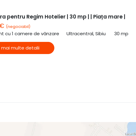
a pentru Regim Hotelier | 30 mp | | Piața mare |
 €
(negociabil)
t cu 1 camere de vânzare
Ultracentral, Sibiu
30 mp
 mai multe detalii