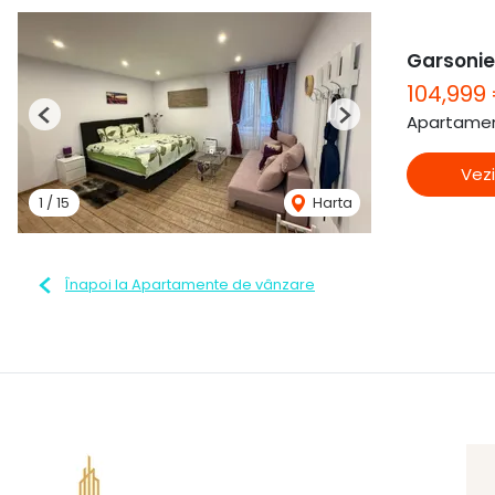
Garsonier
104,999
Apartamen
Previous
Next
Vezi
1
/
15
Harta
Înapoi la Apartamente de vânzare