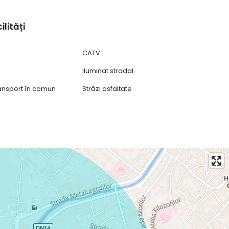
ilități
CATV
Iluminat stradal
ransport în comun
Străzi asfaltate