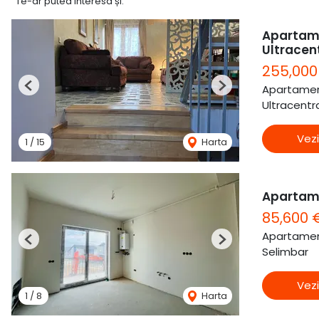
Te-ar putea interesa și:
Apartame
Ultracen
255,000
Apartamen
Previous
Next
Ultracentra
Vezi
1
/
15
Harta
Apartam
85,600 
Apartamen
Previous
Next
Selimbar
Vezi
1
/
8
Harta