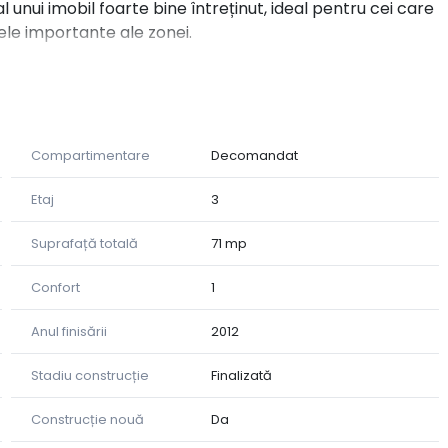
l unui imobil foarte bine întreținut, ideal pentru cei care
ele importante ale zonei.
u de birou sau depozitare suplimentară
Compartimentare
Decomandat
ște un apartament aerisit, luminos și bine compartimentat,
Etaj
3
Suprafață totală
71 mp
!
Confort
1
Anul finisării
2012
Stadiu construcție
Finalizată
Construcție nouă
Da