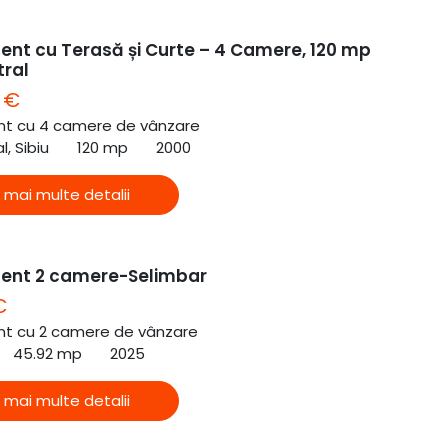
nt cu Terasă și Curte – 4 Camere, 120 mp
tral
 €
t cu 4 camere de vânzare
l, Sibiu
120 mp
2000
 mai multe detalii
ent 2 camere-Selimbar
€
t cu 2 camere de vânzare
45.92 mp
2025
 mai multe detalii