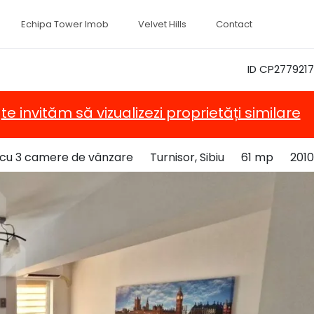
Echipa Tower Imob
Velvet Hills
Contact
ID CP2779217
,
te invităm să vizualizezi proprietăți similare
cu 3 camere de vânzare
Turnisor, Sibiu
61 mp
2010