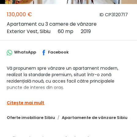
130,000 €
ID CP3120717
Apartament cu 3 camere de vânzare
Exterior Vest, Sibiu
60 mp
2019
WhatsApp
Facebook
Vă propunem spre vânzare un apartament modern,
realizat la standarde premium, situat într-o zonă
rezidențială nouă, cu acces facil către principalele
puncte de interes din oraș.
Locuința, situată la etajul 3, are o suprafață utilă de 60
Citește mai mult
mp și este compartimentată inteligent, oferind confort,
lumină naturală și funcționalitate.
Oferte imobiliare Sibiu
Apartamente de vânzare Sibiu
A
Compartimentare:
• living open-space cu bucătărie
• 2 dormitoare