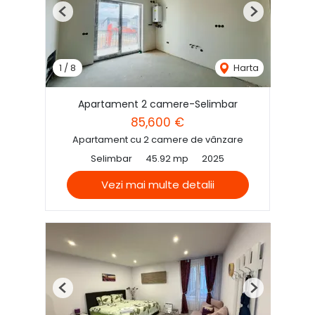
Previous
Next
1
/
8
Harta
Apartament 2 camere-Selimbar
85,600 €
Apartament cu 2 camere de vânzare
Selimbar
45.92 mp
2025
Vezi mai multe detalii
Previous
Next