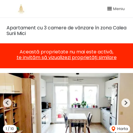
Meniu
Apartament cu 3 camere de vânzare în zona Calea
Surii Mici
Această proprietate nu mai este activă,
te invităm să vizualizezi proprietăți similare
Previous
Nex
1
/
10
Harta