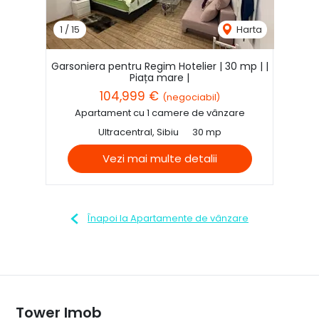
1
/
15
Harta
Garsoniera pentru Regim Hotelier | 30 mp | |
Piața mare |
104,999 €
(negociabil)
Apartament cu 1 camere de vânzare
Ultracentral, Sibiu
30 mp
Vezi mai multe detalii
Înapoi la Apartamente de vânzare
Tower Imob