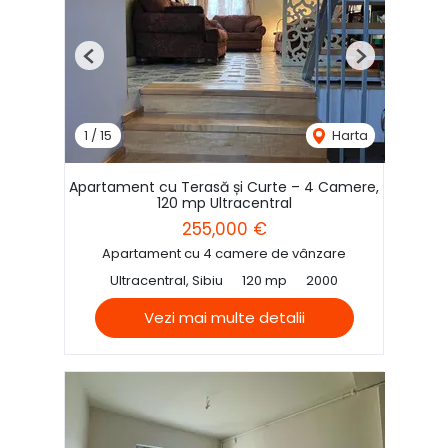
Previous
Next
1
/
15
Harta
Apartament cu Terasă și Curte – 4 Camere,
120 mp Ultracentral
255,000 €
Apartament cu 4 camere de vânzare
Ultracentral, Sibiu
120 mp
2000
Vezi mai multe detalii