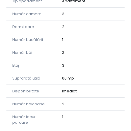
Tip apartament
Apartament
• 2 băi
• 2 holuri
Număr camere
3
• 2 balcoane spațioase (aprox. 8 mp fiecare), cu
posibilitate de a fi închise
Dormitoare
2
Beneficii:
Număr bucătării
1
• vedere panoramică spre munți și zona centrală
• apartament luminos, orientat spre partea însorită
• centrală proprie pe gaz
Număr băi
2
• aer condiționat
• 1 loc de parcare inclus în preț
Etaj
3
• lift
• loc de joacă pentru copii în imediata apropiere
Suprafață utilă
60 mp
Apartamentul se vinde mobilat și utilat
Disponibilitate
Imediat
Zonă liniștită, cu acces rapid către magazine, mijloace de
Număr balcoane
2
transport și punctele importante ale orașului.
Ideal atât pentru locuință proprie, cât și pentru investiție.
Număr locuri
1
parcare
Pentru detalii suplimentare și vizionări, nu ezitați să ne