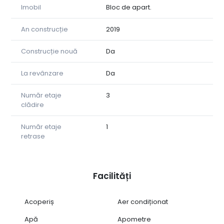
contactați la nr. tel. 0723/338480 Alina
Imobil
Bloc de apart.
An construcție
2019
Construcție nouă
Da
La revânzare
Da
Număr etaje
3
clădire
Număr etaje
1
retrase
Facilități
Acoperiș
Aer condiționat
Apă
Apometre