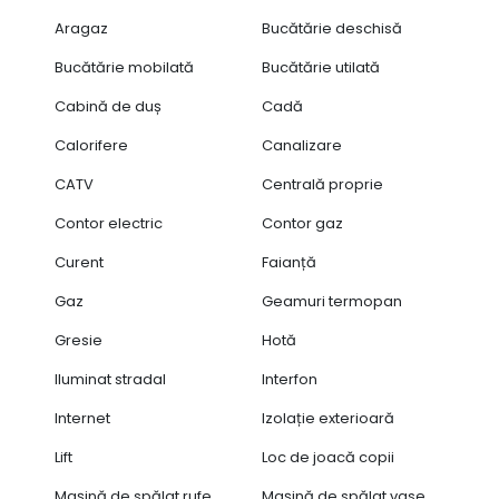
Aragaz
Bucătărie deschisă
Bucătărie mobilată
Bucătărie utilată
Cabină de duș
Cadă
Calorifere
Canalizare
CATV
Centrală proprie
Contor electric
Contor gaz
Curent
Faianță
Gaz
Geamuri termopan
Gresie
Hotă
Iluminat stradal
Interfon
Internet
Izolație exterioară
Lift
Loc de joacă copii
Mașină de spălat rufe
Mașină de spălat vase