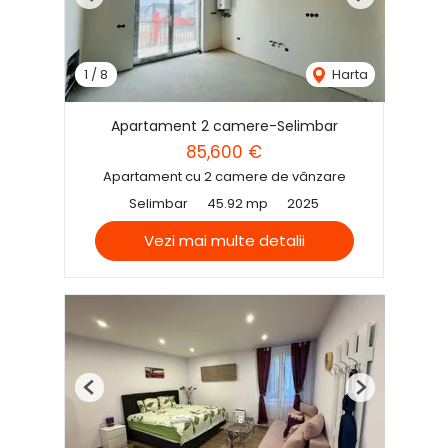
Previous
Next
1
/
8
Harta
Apartament 2 camere-Selimbar
85,600 €
Apartament cu 2 camere de vânzare
Selimbar
45.92 mp
2025
Vezi mai multe detalii
Previous
Next