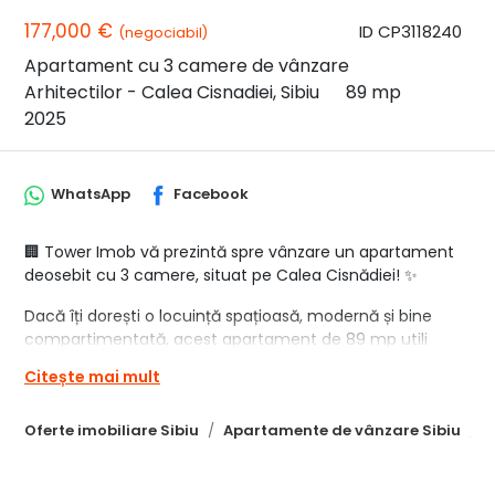
177,000 €
ID CP3118240
(negociabil)
Apartament cu 3 camere de vânzare
Arhitectilor - Calea Cisnadiei, Sibiu
89 mp
2025
WhatsApp
Facebook
🏢 Tower Imob vă prezintă spre vânzare un apartament
deosebit cu 3 camere, situat pe Calea Cisnădiei! ✨
Dacă îți dorești o locuință spațioasă, modernă și bine
compartimentată, acest apartament de 89 mp utili
poate fi alegerea perfectă pentru tine și familia ta.
Citește mai mult
Încă de la intrare vei observa senzația de spațiu oferită
de compartimentarea inteligentă și de suprafețele
Oferte imobiliare Sibiu
Apartamente de vânzare Sibiu
A
generoase. Punctul central al locuinței este livingul
impresionant de 37 mp, un spațiu ideal pentru seri