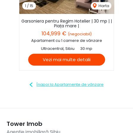
1
/
15
Harta
Garsoniera pentru Regim Hotelier | 30 mp | |
Piața mare |
104,999 €
(negociabil)
Apartament cu 1 camere de vânzare
Ultracentral, Sibiu
30 mp
Vezi mai multe detalii
Înapoi la Apartamente de vânzare
Tower Imob
Agenție imobiliară Sibiu