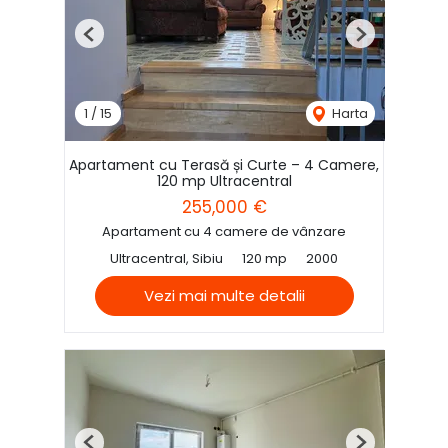
Previous
Next
1
/
15
Harta
Apartament cu Terasă și Curte – 4 Camere,
120 mp Ultracentral
255,000 €
Apartament cu 4 camere de vânzare
Ultracentral, Sibiu
120 mp
2000
Vezi mai multe detalii