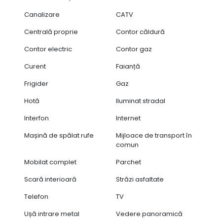
Canalizare
CATV
Centrală proprie
Contor căldură
Contor electric
Contor gaz
Curent
Faianță
Frigider
Gaz
Hotă
Iluminat stradal
Interfon
Internet
Mașină de spălat rufe
Mijloace de transport în
comun
Mobilat complet
Parchet
Scară interioară
Străzi asfaltate
Telefon
TV
Ușă intrare metal
Vedere panoramică