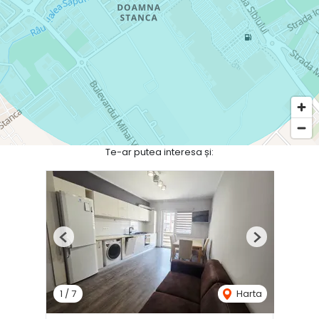
Te-ar putea interesa și:
Previous
Next
1
/
7
Harta