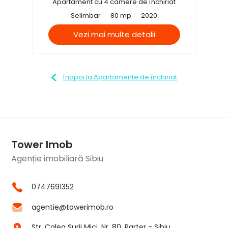
Apartament cu 4 camere de închiriat
Selimbar
80 mp
2020
Vezi mai multe detalii
Înapoi la Apartamente de închiriat
Tower Imob
Agenție imobiliară Sibiu
0747691352
agentie@towerimob.ro
Str. Calea Șurii Mici, Nr. 80, Parter - Sibiu