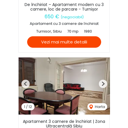
De închiriat – Apartament modern cu 3
camere, loc de parcare - Turnișor
650 €
(negociabil)
Apartament cu 3 camere de închiriat
Turnisor, Sibiu
70 mp
1980
Vezi mai multe detalii
Previous
Next
1
/
12
Harta
Apartament 3 camere de închiriat | Zona
Ultracentrală Sibiu