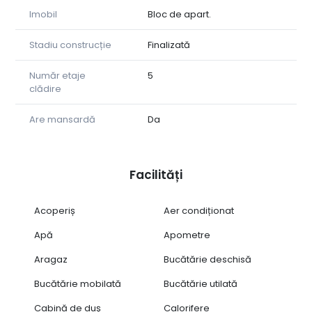
Imobil
Bloc de apart.
Stadiu construcție
Finalizată
Număr etaje
5
clădire
Are mansardă
Da
Facilități
Acoperiș
Aer condiționat
Apă
Apometre
Aragaz
Bucătărie deschisă
Bucătărie mobilată
Bucătărie utilată
Cabină de duș
Calorifere