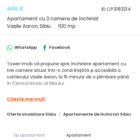
449 €
ID CP3183214
Apartament cu 3 camere de închiriat
Vasile Aaron, Sibiu
100 mp
WhatsApp
Facebook
Tower Imob vă propune spre închiriere apartament cu
trei camere situat într-o zonă liniștită și accesibilă a
cartierului Vasile Aaron, la 15 minute de o plimbare până
în Centrul Istoric al Sibiului.
- La primul nivel al apartamentului se găsesc: livingul cu
Citește mai mult
bucătăria - open-space și ieșire pe balcon, baia;
- La nivelul superior sunt două dormitoare complet
Oferte imobiliare Sibiu
Apartamente de închiriat Sibiu
mobilate și un spații de depozitare.
Apartamentul este situat la mansarda unui bloc cu 4
etaje, izolat, dispune de aer condiționat și condiții pentru
Tip apartament
Apartament
mutare imediată.