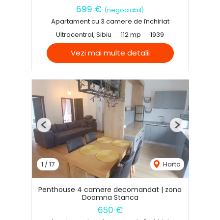
699 €
(negociabil)
Apartament cu 3 camere de închiriat
Ultracentral, Sibiu
112 mp
1939
Vezi mai multe detalii
Previous
Next
1
/
17
Harta
Penthouse 4 camere decomandat | zona
Doamna Stanca
650 €