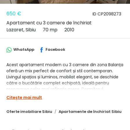
650 €
ID CP2098273
Apartament cu 3 camere de închiriat
Lazaret, Sibiu
70 mp
2010
WhatsApp
Facebook
Acest apartament modern cu 3 camere din zona Balanța
oferă un mix perfect de confort și stil contemporan.
Livingul spațios și luminos, mobilat elegant, se deschide
către o bucătărie complet echipată, ideală pentru
prepararea celor mai rafinate mese. Dormitorul
matrimonial, cu un pat king-size și un dulap generos, și al
Citește mai mult
doilea dormitor, perfect pentru oaspeți sau ca birou,
asigură intimitate și relaxare. Cu două băi moderne și
Oferte imobiliare Sibiu
Apartamente de închiriat Sibiu
finisaje de calitate, acest apartament este gata să
devină noul tău cămin. Situat într-o zonă bine
conectată, este alegerea ideală pentru un stil de viață