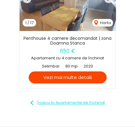
Previous
Next
1
/
17
Harta
Penthouse 4 camere decomandat | zona
Doamna Stanca
650 €
Apartament cu 4 camere de închiriat
Selimbar
80 mp
2020
Vezi mai multe detalii
Înapoi la Apartamente de închiriat