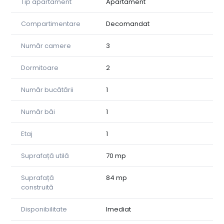
Tip apartament
Apartament
urban.
Compartimentare
Decomandat
Număr camere
3
Dormitoare
2
Număr bucătării
1
Număr băi
1
Etaj
1
Suprafață utilă
70 mp
Suprafață
84 mp
construită
Disponibilitate
Imediat