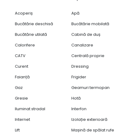
Acoperiș
Apă
Bucătărie deschisă
Bucătărie mobilată
Bucătărie utilată
Cabină de duș
Calorifere
Canalizare
CATV
Centrală proprie
Curent
Dressing
Faianță
Frigider
Gaz
Geamuri termopan
Gresie
Hotă
Iluminat stradal
Interfon
Internet
Izolație exterioară
Lift
Mașină de spălat rufe