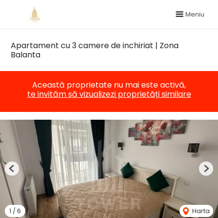
Meniu
Apartament cu 3 camere de inchiriat | Zona
Balanta
Această proprietate nu mai este activă,
te invităm să vizualizezi proprietăți similare
Previous
Nex
1
/
6
Harta