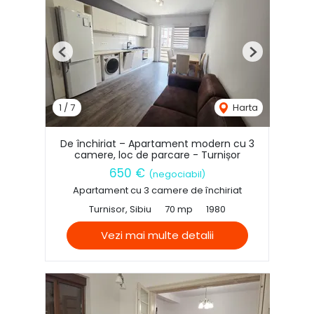
Previous
Next
1
/
7
Harta
De închiriat – Apartament modern cu 3
camere, loc de parcare - Turnișor
650 €
(negociabil)
Apartament cu 3 camere de închiriat
Turnisor, Sibiu
70 mp
1980
Vezi mai multe detalii