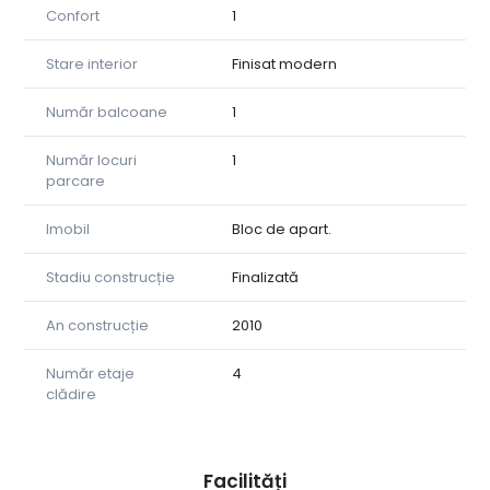
Confort
1
Stare interior
Finisat modern
Număr balcoane
1
Număr locuri
1
parcare
Imobil
Bloc de apart.
Stadiu construcție
Finalizată
An construcție
2010
Număr etaje
4
clădire
Facilități