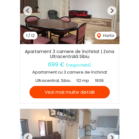
Previous
Next
1
/
12
Harta
Apartament 3 camere de închiriat | Zona
Ultracentrală Sibiu
699 €
(negociabil)
Apartament cu 3 camere de închiriat
Ultracentral, Sibiu
112 mp
1939
Vezi mai multe detalii