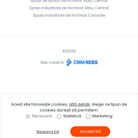
Spații de birouri de închiriat Sibiu, Central
Spații industriale de închiriat Sibiu, Central
Spații industriale de închiriat Cisnadie
©
2026
Site creat în
Acest site folosește cookies,
află detalii
.
Alege ce tipuri de
cookies dorești să permitem:
Necesare
Statistică
Marketing
Accept tot
Resping tot