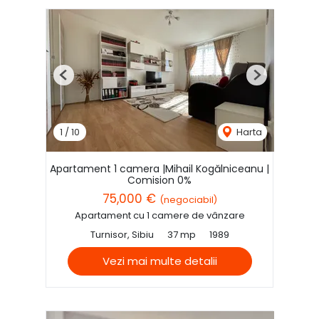
Previous
Next
1
/
10
Harta
Apartament 1 camera |Mihail Kogălniceanu |
Comision 0%
75,000 €
(negociabil)
Apartament cu 1 camere de vânzare
Turnisor, Sibiu
37 mp
1989
Vezi mai multe detalii