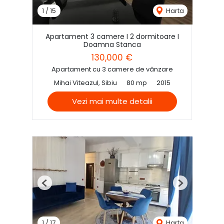
1
/
15
Harta
Apartament 3 camere I 2 dormitoare I
Doamna Stanca
130,000 €
Apartament cu 3 camere de vânzare
Mihai Viteazul, Sibiu
80 mp
2015
Vezi mai multe detalii
Previous
Next
1
/
17
Harta