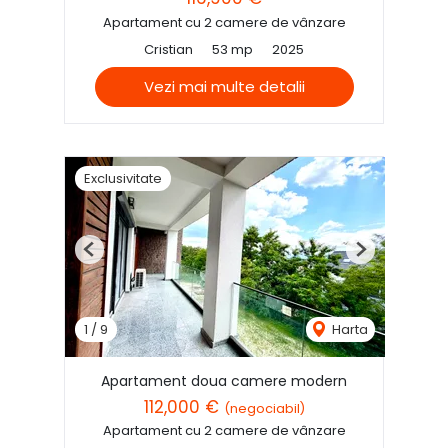
Apartament cu 2 camere de vânzare
Cristian
53 mp
2025
Vezi mai multe detalii
Exclusivitate
Previous
Next
1
/
9
Harta
Apartament doua camere modern
112,000 €
(negociabil)
Apartament cu 2 camere de vânzare