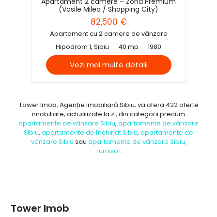
Apartament 2 camere – Zonă Premium
(Vasile Milea / Shopping City)
82,500 €
Apartament cu 2 camere de vânzare
Hipodrom 1, Sibiu
40 mp
1980
Vezi mai multe detalii
Tower Imob, Agenție imobiliară Sibiu, va ofera 422 oferte
imobiliare, actualizate la zi, din categorii precum
apartamente de vânzare Sibiu
,
apartamente de vânzare
Sibiu
,
apartamente de închiriat Sibiu
,
apartamente de
vânzare Sibiu
sau
apartamente de vânzare Sibiu,
Turnisor
.
Tower Imob