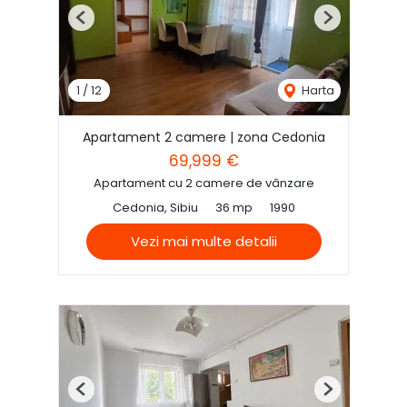
Previous
Next
1
/
12
Harta
Apartament 2 camere | zona Cedonia
69,999 €
Apartament cu 2 camere de vânzare
Cedonia, Sibiu
36 mp
1990
Vezi mai multe detalii
Previous
Next