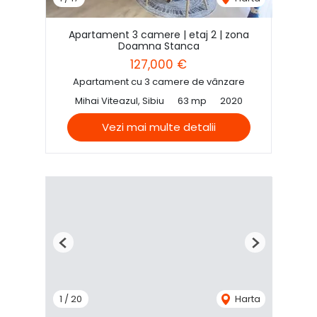
Apartament 3 camere | etaj 2 | zona
Doamna Stanca
127,000 €
Apartament cu 3 camere de vânzare
Mihai Viteazul, Sibiu
63 mp
2020
Vezi mai multe detalii
Previous
Next
1
/
20
Harta