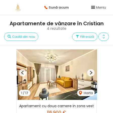
Sună acum
Meniu
Apartamente de vânzare în Cristian
4 rezultate
Caută din nou
Filtrează
Previous
Next
1
/
17
Harta
Apartament cu doua camere in zona vest
116,900 €