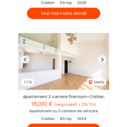
Cristian
54 mp
2025
Vezi mai multe detalii
Previous
Next
1
/
13
Harta
Apartament 3 camere Premium-Cristian
115,000 €
(negociabil) + 21% TVA
Apartament cu 3 camere de vânzare
Cristian
83 mp
2024