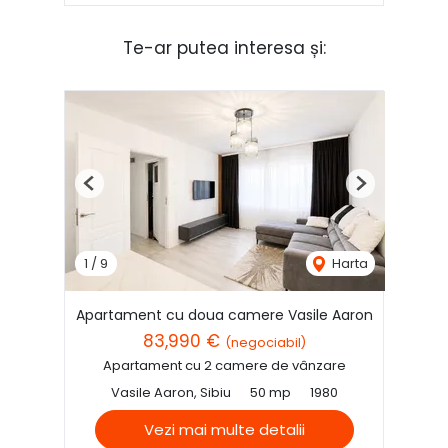
Te-ar putea interesa și:
Previous
Next
1
/
9
Harta
Apartament cu doua camere Vasile Aaron
83,990 €
(negociabil)
Apartament cu 2 camere de vânzare
Vasile Aaron, Sibiu
50 mp
1980
Vezi mai multe detalii