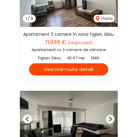
1
/
9
Harta
Apartament 3 camere în zona Țiglari, Sibiu
71,999 €
(negociabil)
Apartament cu 3 camere de vânzare
Tiglari, Sibiu
45.67 mp
1980
Vezi mai multe detalii
Previous
Next