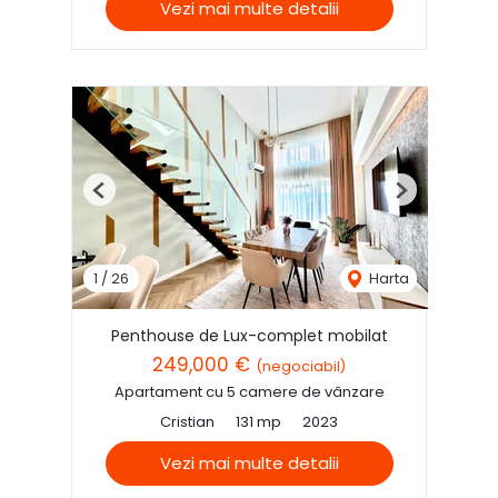
Vezi mai multe detalii
Previous
Next
1
/
26
Harta
Penthouse de Lux-complet mobilat
249,000 €
(negociabil)
Apartament cu 5 camere de vânzare
Cristian
131 mp
2023
Vezi mai multe detalii