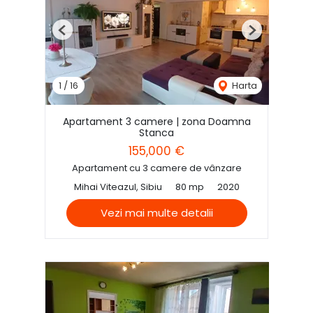
Previous
Next
1
/
16
Harta
Apartament 3 camere | zona Doamna
Stanca
155,000 €
Apartament cu 3 camere de vânzare
Mihai Viteazul, Sibiu
80 mp
2020
Vezi mai multe detalii