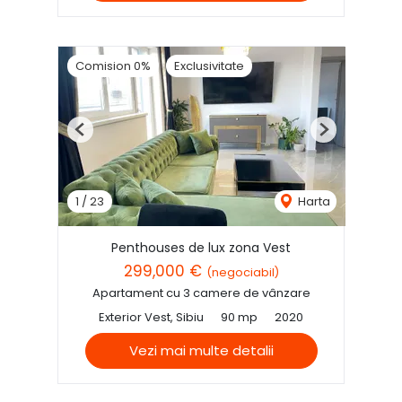
Comision 0%
Exclusivitate
Previous
Next
1
/
23
Harta
Penthouses de lux zona Vest
299,000 €
(negociabil)
Apartament cu 3 camere de vânzare
Exterior Vest, Sibiu
90 mp
2020
Vezi mai multe detalii