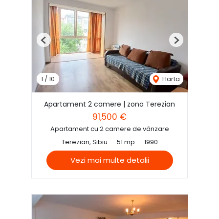
Previous
Next
1
/
10
Harta
Apartament 2 camere | zona Terezian
91,500 €
Apartament cu 2 camere de vânzare
Terezian, Sibiu
51 mp
1990
Vezi mai multe detalii