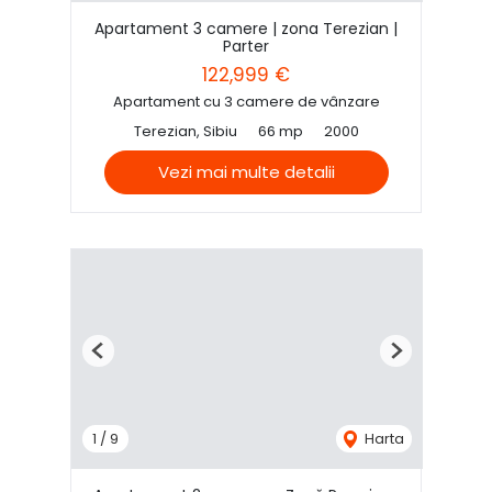
Apartament 3 camere | zona Terezian |
Parter
122,999 €
Apartament cu 3 camere de vânzare
Terezian, Sibiu
66 mp
2000
Vezi mai multe detalii
Previous
Next
1
/
9
Harta