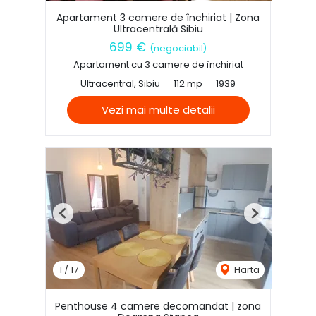
Apartament 3 camere de închiriat | Zona
Ultracentrală Sibiu
699 €
(negociabil)
Apartament cu 3 camere de închiriat
Ultracentral, Sibiu
112 mp
1939
Vezi mai multe detalii
Previous
Next
1
/
17
Harta
Penthouse 4 camere decomandat | zona