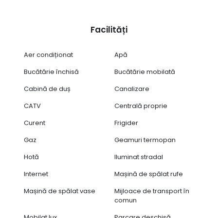
Facilități
Aer condiționat
Apă
Bucătărie închisă
Bucătărie mobilată
Cabină de duș
Canalizare
CATV
Centrală proprie
Curent
Frigider
Gaz
Geamuri termopan
Hotă
Iluminat stradal
Internet
Mașină de spălat rufe
Mașină de spălat vase
Mijloace de transport în
comun
Mobilat lux
Parcare deschisă