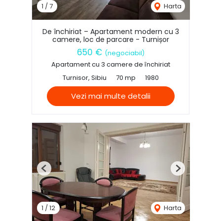
1
/
7
Harta
De închiriat – Apartament modern cu 3
camere, loc de parcare - Turnișor
650 €
(negociabil)
Apartament cu 3 camere de închiriat
Turnisor, Sibiu
70 mp
1980
Vezi mai multe detalii
Previous
Next
1
/
12
Harta