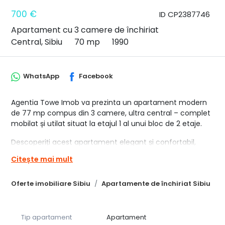
700 €
ID CP2387746
Apartament cu 3 camere de închiriat
Central, Sibiu
70 mp
1990
WhatsApp
Facebook
Agentia Towe Imob va prezinta un apartament modern
de 77 mp compus din 3 camere, ultra central – complet
mobilat și utilat situat la etajul 1 al unui bloc de 2 etaje.
Descoperiți acest apartament elegant și confortabil,
situat ultra central, între zona garii și centrul istoric,
Citește mai mult
oferind acces rapid la principalele puncte de interes ale
orașului.
Oferte imobiliare Sibiu
Apartamente de închiriat Sibiu
Caracteristici principale:
Suprafață: 3 camere spațioase
Tip apartament
Apartament