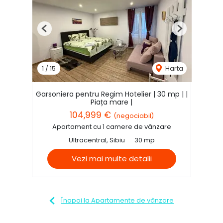
Previous
Next
1
/
15
Harta
Garsoniera pentru Regim Hotelier | 30 mp | |
Piața mare |
104,999 €
(negociabil)
Apartament cu 1 camere de vânzare
Ultracentral, Sibiu
30 mp
Vezi mai multe detalii
Înapoi la Apartamente de vânzare