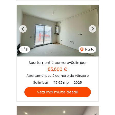
Previous
Next
1
/
8
Harta
Apartament 2 camere-Selimbar
85,600 €
Apartament cu 2 camere de vânzare
Selimbar
45.92 mp
2025
Vezi mai multe detalii