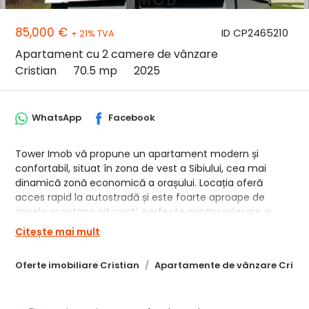
85,000 €
ID CP2465210
+ 21% TVA
Apartament cu 2 camere de vânzare
Cristian
70.5 mp
2025
WhatsApp
Facebook
Tower Imob vă propune un apartament modern și
confortabil, situat în zona de vest a Sibiului, cea mai
dinamică zonă economică a orașului. Locația oferă
acces rapid la autostradă și este foarte aproape de
zonele montane pitorești, perfecte pentru relaxare și
activități în aer liber.
Citește mai mult
Caracteristici principale:
Oferte imobiliare Cristian
Apartamente de vânzare Cristi
✔ Suprafață utilă: 70,5 mp
✔ 2 camere spațioase și luminoase
✔ 1 baie pentru extra confort