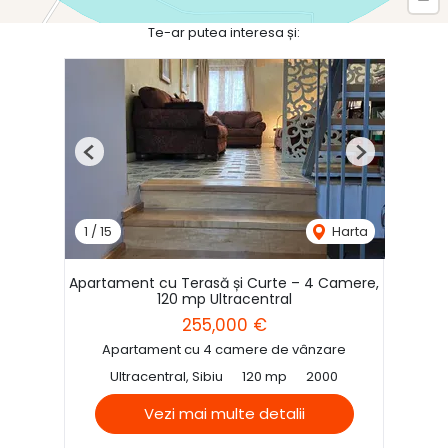
Te-ar putea interesa și:
Previous
Next
1
/
15
Harta
Apartament cu Terasă și Curte – 4 Camere,
120 mp Ultracentral
255,000 €
Apartament cu 4 camere de vânzare
Ultracentral, Sibiu
120 mp
2000
Vezi mai multe detalii