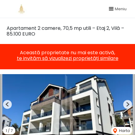
Meniu
Apartament 2 camere, 70,5 mp utili – Etaj 2, Vilă –
85.100 EURO
Această proprietate nu mai este activă,
te invităm să vizualizezi proprietăți similare
Previous
Nex
1
/
7
Harta