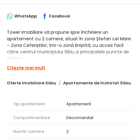
WhatsApp
Facebook
Tower Imobiliare vă propune spre închiriere un
apartament cu 2 camere, situat în zona Ștefan cel Mare
– Zona Ceferiștilor, într-o zonă liniștită, cu acces facil
către centrul municipiului Sibiu și principalele puncte de
interes.
Citește mai mult
Apartamentul este complet mobilat și utilat, fiind
pregătit pentru mutare imediată. Compartimentarea
Oferte imobiliare Sibiu
Apartamente de închiriat Sibiu
eficientă și spațiile bine organizate oferă un nivel ridicat
de confort, fiind o alegere potrivită atât pentru un cuplu,
cât și pentru o persoană care își dorește un cămin
primitor și funcțional.
Tip apartament
Apartament
Locuința beneficiază de centrală termică proprie, aer
Compartimentare
Decomandat
condiționat, balcon și loc de parcare, iar amplasarea
acesteia permite acces rapid către magazine, farmacii,
Număr camere
2
mijloace de transport în comun, spital , instituții de