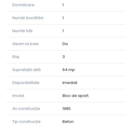
învățământ licee și alte facilități urbane.
Dormitoare
1
Datorită poziționării și dotărilor de care dispune, această
proprietate reprezintă o opțiune excelentă pentru cei
Număr bucătării
1
care caută liniște, confort și accesibilitate
Număr băi
1
Pentru informații suplimentare sau pentru programarea
unei vizionări, vă invităm să contactați
Geam la baie
Da
la numărul de telefon 0745127561 - Simona Panoiu sau
0784492942 Rațiu Simina
Etaj
3
Suprafață utilă
64 mp
Disponibilitate
Imediat
Imobil
Bloc de apart.
An construcție
1985
Tip construcție
Beton