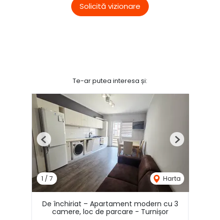
Solicită vizionare
Te-ar putea interesa și:
Previous
Next
1
/
7
Harta
De închiriat – Apartament modern cu 3
camere, loc de parcare - Turnișor