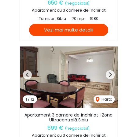
650 €
(negociabil)
Apartament cu 3 camere de închiriat
Turnisor, Sibiu
70 mp
1980
Vezi mai multe detalii
Previous
Next
1
/
12
Harta
Apartament 3 camere de închiriat | Zona
Ultracentrală Sibiu
699 €
(negociabil)
Apartament cu 3 camere de închiriat