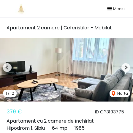
Meniu
Apartament 2 camere | Ceferiștilor - Mobilat
Previous
Nex
1
/
12
Harta
379 €
ID CP3193775
Apartament cu 2 camere de închiriat
Hipodrom 1, Sibiu
64 mp
1985