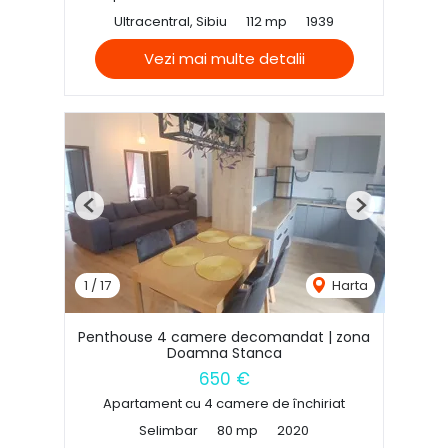
Ultracentral, Sibiu
112 mp
1939
Vezi mai multe detalii
Previous
Next
1
/
17
Harta
Penthouse 4 camere decomandat | zona
Doamna Stanca
650 €
Apartament cu 4 camere de închiriat
Selimbar
80 mp
2020