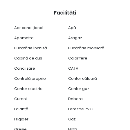
Facilități
Aer condiționat
Apă
Apometre
Aragaz
Bucătărie închisă
Bucătărie mobilată
Cabină de duș
Calorifere
Canalizare
CATV
Centrală proprie
Contor căldură
Contor electric
Contor gaz
Curent
Debara
Faianță
Ferestre PVC
Frigider
Gaz
Gresie
Hotă