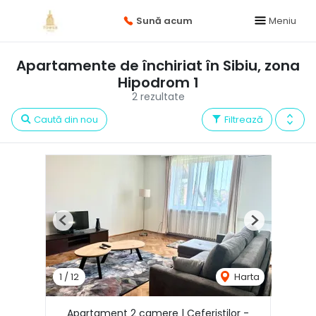
Sună acum
Meniu
Apartamente de închiriat în Sibiu, zona
Hipodrom 1
2 rezultate
Caută din nou
Filtrează
Previous
Next
1
/
12
Harta
Apartament 2 camere | Ceferiștilor -