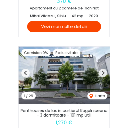
370 €
Apartament cu 2 camere de închiriat
Mihai Viteazul, Sibiu
42 mp
2020
Vezi mai multe detalii
Comision 0%
Exclusivitate
Previous
Next
1
/
25
Harta
Penthouses de lux in cartierul Kogalniceanu
- 3 dormitoare - 101 mp utili
1,270 €