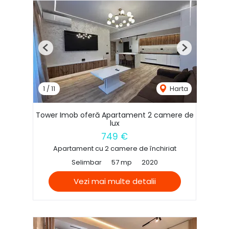
Previous
Next
1
/
11
Harta
Tower Imob oferă Apartament 2 camere de
lux
749 €
Apartament cu 2 camere de închiriat
Selimbar
57 mp
2020
Vezi mai multe detalii