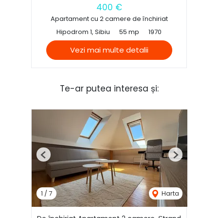
400 €
Apartament cu 2 camere de închiriat
Hipodrom 1, Sibiu
55 mp
1970
Vezi mai multe detalii
Te-ar putea interesa și:
Previous
Next
1
/
7
Harta