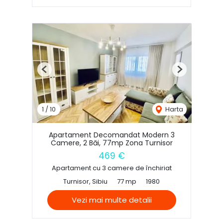
Previous
Next
1
/
10
Harta
Apartament Decomandat Modern 3
Camere, 2 Băi, 77mp Zona Turnisor
469 €
Apartament cu 3 camere de închiriat
Turnisor, Sibiu
77 mp
1980
Vezi mai multe detalii