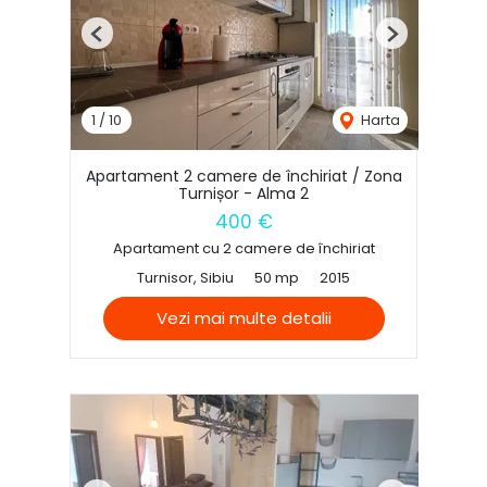
Previous
Next
1
/
10
Harta
Apartament 2 camere de închiriat / Zona
Turnișor - Alma 2
400 €
Apartament cu 2 camere de închiriat
Turnisor, Sibiu
50 mp
2015
Vezi mai multe detalii