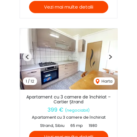
Vezi mai multe detalii
Previous
Next
1
/
12
Harta
Apartament cu 3 camere de închiriat –
Cartier Ștrand
399 €
(negociabil)
Apartament cu 3 camere de închiriat
Strand, Sibiu
65 mp
1980
Vezi mai multe detalii