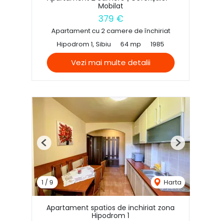
Mobilat
379 €
Apartament cu 2 camere de închiriat
Hipodrom 1, Sibiu
64 mp
1985
Vezi mai multe detalii
Previous
Next
1
/
9
Harta
Apartament spatios de inchiriat zona
Hipodrom 1