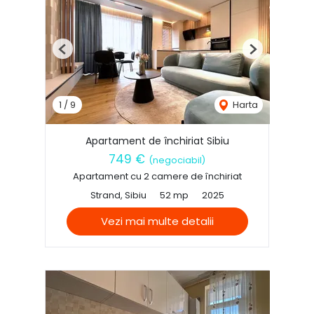
Previous
Next
1
/
9
Harta
Apartament de închiriat Sibiu
749 €
(negociabil)
Apartament cu 2 camere de închiriat
Strand, Sibiu
52 mp
2025
Vezi mai multe detalii