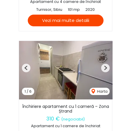
Apartament cu 4 camere de închiriat
Turnisor, Sibiu
101 mp
2020
Vezi mai multe detalii
Previous
Next
1
/
6
Harta
Închiriere apartament cu 1 cameră – Zona
Ștrand
310 €
(negociabil)
Apartament cu 1 camere de închiriat