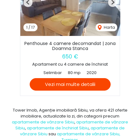
Previous
Next
1
/
17
Harta
Penthouse 4 camere decomandat | zona
Doamna Stanca
650 €
Apartament cu 4 camere de închiriat
Selimbar
80 mp
2020
Vezi mai multe detalii
Tower Imob, Agenție imobiliară Sibiu, va ofera 421 oferte
imobiliare, actualizate la zi, din categorii precum
apartamente de vânzare Sibiu
,
apartamente de vânzare
Sibiu
,
apartamente de închiriat Sibiu
,
apartamente de
vânzare Sibiu
sau
apartamente de vânzare Sibiu,
Turnisor
.