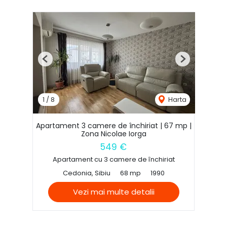
Previous
Next
1
/
8
Harta
Apartament 3 camere de închiriat | 67 mp |
Zona Nicolae Iorga
549 €
Apartament cu 3 camere de închiriat
Cedonia, Sibiu
68 mp
1990
Vezi mai multe detalii