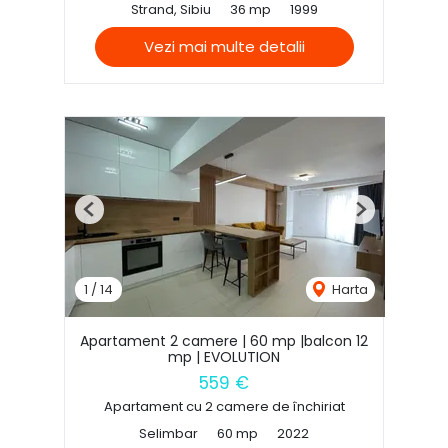
Strand, Sibiu
36 mp
1999
Vezi mai multe detalii
Previous
Next
1
/
14
Harta
Apartament 2 camere | 60 mp |balcon 12
mp | EVOLUTION
559 €
Apartament cu 2 camere de închiriat
Selimbar
60 mp
2022