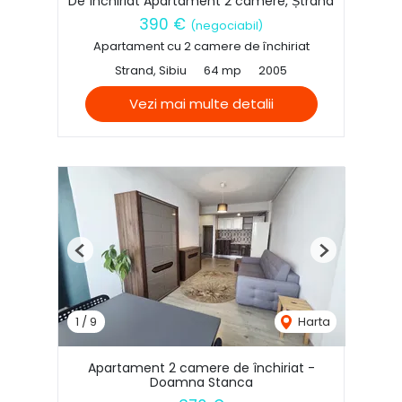
De închiriat Apartament 2 camere, Ștrand
390 €
(negociabil)
Apartament cu 2 camere de închiriat
Strand, Sibiu
64 mp
2005
Vezi mai multe detalii
Previous
Next
1
/
9
Harta
Apartament 2 camere de închiriat -
Doamna Stanca