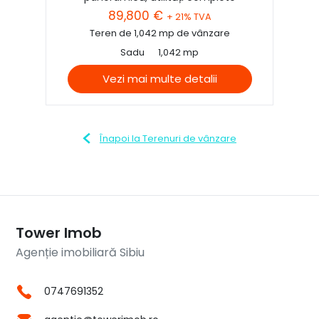
89,800 €
+ 21% TVA
Teren de 1,042 mp de vânzare
Sadu
1,042 mp
Vezi mai multe detalii
Înapoi la Terenuri de vânzare
Tower Imob
Agenție imobiliară Sibiu
0747691352