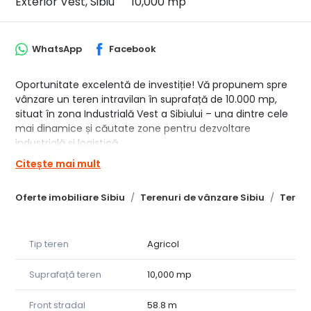
Exterior Vest, Sibiu
10,000 mp
WhatsApp
Facebook
Oportunitate excelentă de investiție! Vă propunem spre
vânzare un teren intravilan în suprafață de 10.000 mp,
situat în zona Industrială Vest a Sibiului – una dintre cele
mai dinamice și căutate zone pentru dezvoltare
industrială și logistică.
Citește mai mult
Terenul beneficiază de drum de acces, fiind ideal pentru
construcția de hale, depozite, spații de producție sau alte
Oferte imobiliare Sibiu
Terenuri de vânzare Sibiu
Terenu
activități comerciale. Amplasarea strategică oferă acces
facil către principalele artere de transport și autostradă.
Detalii:
Tip teren
Agricol
• Suprafață: 10.000 mp
• Regim: intravilan
Suprafață teren
10,000 mp
• Acces: drum de acces asigurat
• Preț: 69,9 €/mp (negociabil)
Front stradal
58.8 m