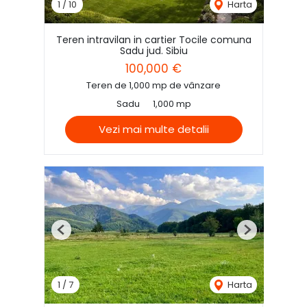
1
/
10
Harta
Teren intravilan in cartier Tocile comuna
Sadu jud. Sibiu
100,000 €
Teren de 1,000 mp de vânzare
Sadu
1,000 mp
Vezi mai multe detalii
Previous
Next
1
/
7
Harta