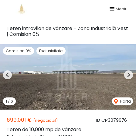
Meniu
Teren intravilan de vânzare – Zona Industrială Vest
| Comision 0%
Comision 0%
Exclusivitate
Previous
Nex
1
/
6
Harta
699,001 €
ID CP3079676
(negociabil)
Teren de 10,000 mp de vânzare