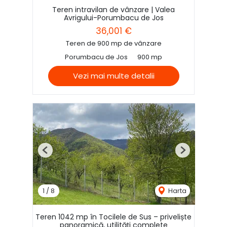
Teren intravilan de vânzare | Valea
Avrigului-Porumbacu de Jos
36,001 €
Teren de 900 mp de vânzare
Porumbacu de Jos
900 mp
Vezi mai multe detalii
Previous
Next
1
/
8
Harta
Teren 1042 mp în Tocilele de Sus – priveliște
panoramică, utilități complete