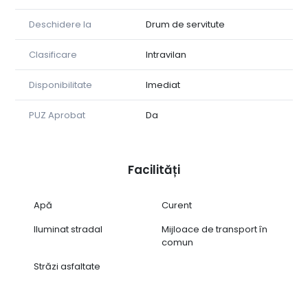
• Comision 0% pentru cumpărător
Deschidere la
Drum de servitute
Proprietatea se vinde prin intermediul Tower Imob.
Pentru mai multe informații sau pentru programarea
Clasificare
Intravilan
unei vizionări, nu ezitați să ne contactați!
Disponibilitate
Imediat
PUZ Aprobat
Da
Facilități
Apă
Curent
Iluminat stradal
Mijloace de transport în
comun
Străzi asfaltate