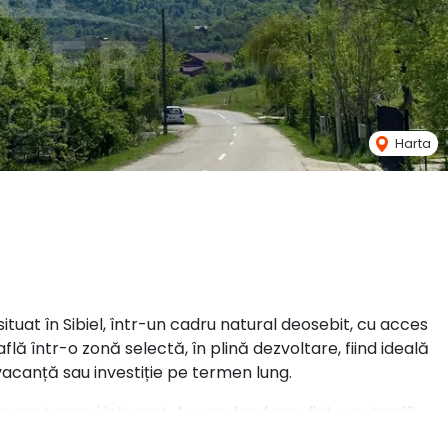
Harta
ituat în Sibiel, într-un cadru natural deosebit, cu acces
află într-o zonă selectă, în plină dezvoltare, fiind ideală
vacanță sau investiție pe termen lung.
 curent, gaz și internet. Accesul se face dintr-o stradă
tul și valoarea viitoare a proprietății.