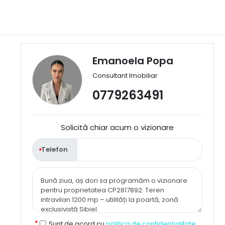
Emanoela Popa
Consultant Imobiliar
0779263491
Solicită chiar acum o vizionare
Telefon
Sunt de acord cu
politica de confidențialitate