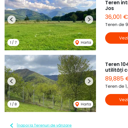
Teren in
Jos
36,001 €
Previous
Next
Teren de 
Vezi
1
/
7
Harta
Teren 104
utilități
89,885
Previous
Next
Teren de 1
Vezi
1
/
8
Harta
Înapoi la Terenuri de vânzare