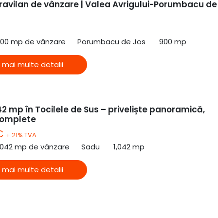
travilan de vânzare | Valea Avrigului-Porumbacu de
900 mp de vânzare
Porumbacu de Jos
900 mp
 mai multe detalii
2 mp în Tocilele de Sus – priveliște panoramică,
 complete
 €
+ 21% TVA
,042 mp de vânzare
Sadu
1,042 mp
 mai multe detalii