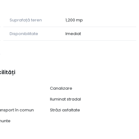
roiectului, iar orientarea terenului oferă lumină naturală
Suprafață teren
1,200 mp
Disponibilitate
Imediat
tura autentică a Mărginimii Sibiului și un amplasament cu
ilități
Canalizare
Iluminat stradal
ransport în comun
Străzi asfaltate
munte