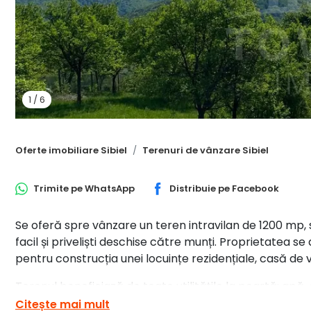
1
/
6
Oferte imobiliare Sibiel
Terenuri de vânzare Sibiel
Trimite pe
WhatsApp
Distribuie pe
Facebook
Se oferă spre vânzare un teren intravilan de 1200 mp, s
facil și priveliști deschise către munți. Proprietatea se 
pentru construcția unei locuințe rezidențiale, casă de 
Terenul beneficiază de toate utilitățile la poartă: apă,
care urmează să fie asfaltată anul viitor, sporind confor
Citește mai mult