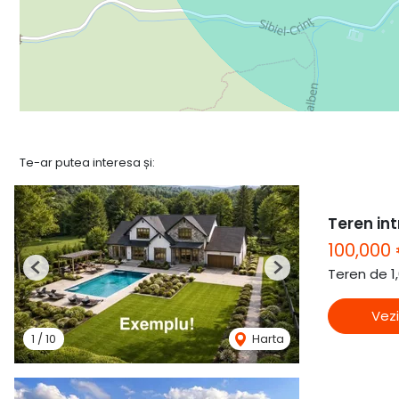
Te-ar putea interesa și:
Teren int
100,000
Teren de 1
Previous
Next
Vezi
1
/
10
Harta