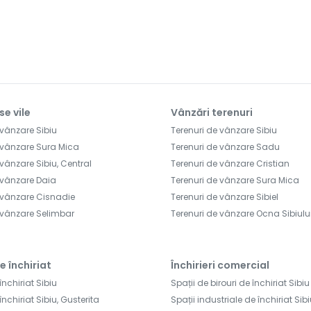
se vile
Vânzări terenuri
 vânzare Sibiu
Terenuri de vânzare Sibiu
 vânzare Sura Mica
Terenuri de vânzare Sadu
vânzare Sibiu, Central
Terenuri de vânzare Cristian
 vânzare Daia
Terenuri de vânzare Sura Mica
 vânzare Cisnadie
Terenuri de vânzare Sibiel
 vânzare Selimbar
Terenuri de vânzare Ocna Sibiulu
e închiriat
Închirieri comercial
închiriat Sibiu
Spații de birouri de închiriat Sibiu
închiriat Sibiu, Gusterita
Spații industriale de închiriat Sib