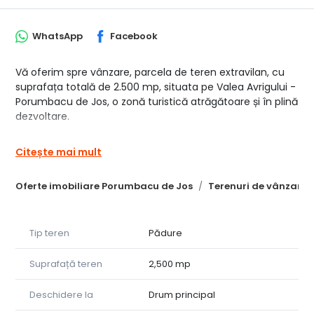
WhatsApp
Facebook
Vă oferim spre vânzare, parcela de teren extravilan, cu
suprafața totală de 2.500 mp, situata pe Valea Avrigului -
Porumbacu de Jos, o zonă turistică atrăgătoare și în plină
dezvoltare.
Terenul beneficiază de o priveliște încântătoare oferită
Citește mai mult
de munții Făgăraș, fiind locul ideal pentru căsuța de
vacanță mult visată!
Oferte imobiliare Porumbacu de Jos
Terenuri de vânzare
Alte detalii
• Terenul este intabulat și liber de orice sarcini
• elaborare PUZ in lucru
Tip teren
Pădure
• Preț 26 euro/mp
• Acces facil, pe drum pietruit, la câteva minute de DJ
Suprafață teren
2,500 mp
105F
• Utilități în apropiere: curent electric (firida la teren),
Deschidere la
Drum principal
sursă de apă (prin foraj puț apă)