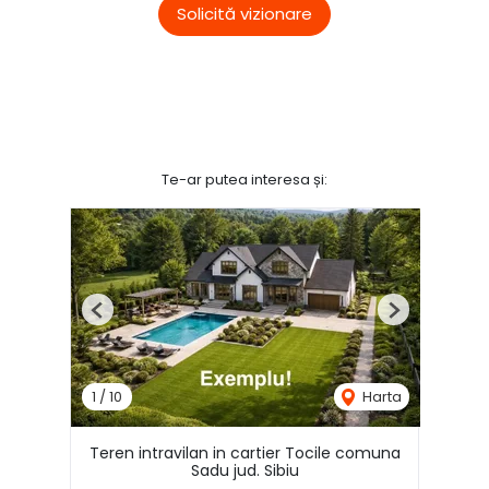
Solicită vizionare
Te-ar putea interesa și:
Previous
Next
1
/
10
Harta
Teren intravilan in cartier Tocile comuna
Sadu jud. Sibiu