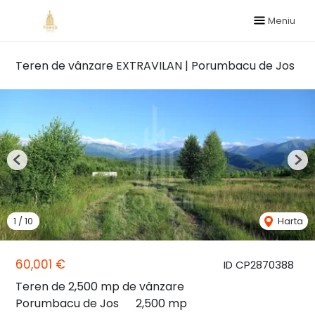
Meniu
Teren de vânzare EXTRAVILAN | Porumbacu de Jos
Previous
Nex
1
/
10
Harta
60,001 €
ID CP2870388
Teren de 2,500 mp de vânzare
Porumbacu de Jos
2,500 mp