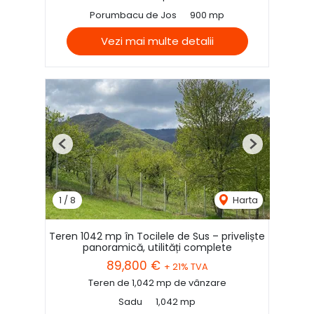
Porumbacu de Jos
900 mp
Vezi mai multe detalii
Previous
Next
1
/
8
Harta
Teren 1042 mp în Tocilele de Sus – priveliște
panoramică, utilități complete
89,800 €
+ 21% TVA
Teren de 1,042 mp de vânzare
Sadu
1,042 mp