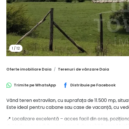
1
/
12
Oferte imobiliare Daia
Terenuri de vânzare Daia
Trimite pe
WhatsApp
Distribuie pe
Facebook
Vând teren extravilan, cu suprafața de 11.500 mp, situat 
Este ideal pentru cabane sau case de vacanță, cu ved
📍 Localizare excelentă – acces facil din oraș, poziționa
🏔️ Vedere superbă – panoramă deosebită spre Munții 