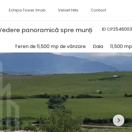
Echipa Tower Imob
Velvet Hills
Contact
i, Vedere panoramică spre munți
ID CP2546003
Teren de 11,500 mp de vânzare
Daia
11,500 mp
Next