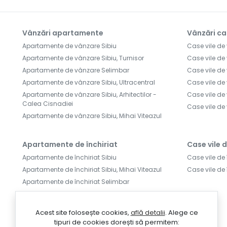
Vânzări apartamente
Vânzări ca
Apartamente de vânzare Sibiu
Case vile de
Apartamente de vânzare Sibiu, Turnisor
Case vile de
Apartamente de vânzare Selimbar
Case vile de 
Apartamente de vânzare Sibiu, Ultracentral
Case vile de
Apartamente de vânzare Sibiu, Arhitectilor -
Case vile de
Calea Cisnadiei
Case vile de
Apartamente de vânzare Sibiu, Mihai Viteazul
Apartamente de închiriat
Case vile d
Apartamente de închiriat Sibiu
Case vile de 
Apartamente de închiriat Sibiu, Mihai Viteazul
Case vile de 
Apartamente de închiriat Selimbar
Apartamente de închiriat Sibiu, Turnisor
Apartamente de închiriat Sibiu, Central
Acest site folosește cookies,
află detalii
.
Alege ce
Apartamente de închiriat Sibiu, Strand
tipuri de cookies dorești să permitem: