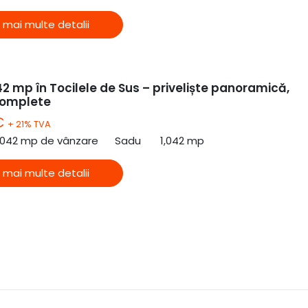
 mai multe detalii
2 mp în Tocilele de Sus – priveliște panoramică,
 complete
€
+ 21% TVA
,042 mp de vânzare
Sadu
1,042 mp
 mai multe detalii