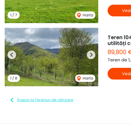
Vezi
1
/
7
Harta
Teren 104
utilități
89,800 
Previous
Next
Teren de 1
Vezi
1
/
8
Harta
Înapoi la Terenuri de vânzare