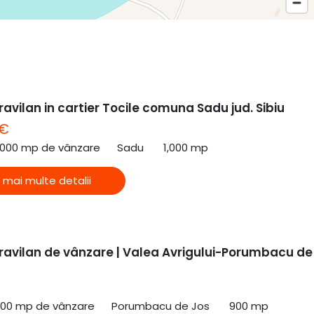
ravilan in cartier Tocile comuna Sadu jud. Sibiu
 €
,000 mp de vânzare
Sadu
1,000 mp
 mai multe detalii
travilan de vânzare | Valea Avrigului-Porumbacu de
900 mp de vânzare
Porumbacu de Jos
900 mp