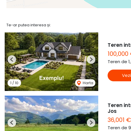
Te-ar putea interesa și:
Teren int
100,000
Teren de 1
Previous
Next
Vezi
1
/
10
Harta
Teren in
Jos
36,001 €
Previous
Next
Teren de 