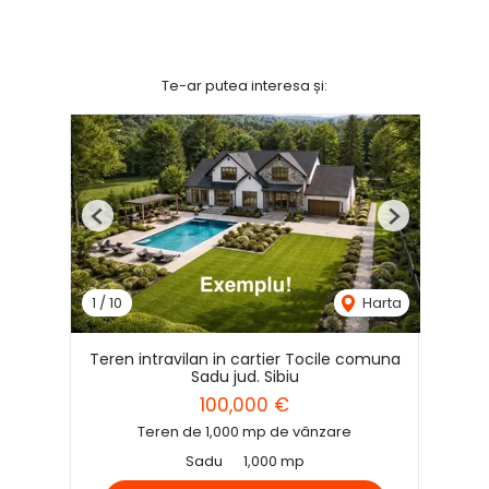
Te-ar putea interesa și:
Previous
Next
1
/
10
Harta
Teren intravilan in cartier Tocile comuna
Sadu jud. Sibiu
100,000 €
Teren de 1,000 mp de vânzare
Sadu
1,000 mp