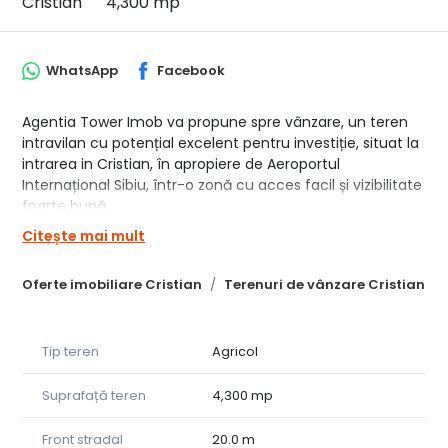
Cristian
4,300 mp
WhatsApp
Facebook
Agentia Tower Imob va propune spre vânzare, un teren
intravilan cu potențial excelent pentru investiție, situat la
intrarea in Cristian, în apropiere de Aeroportul
Internațional Sibiu, într-o zonă cu acces facil și vizibilitate
foarte bună.
Citește mai mult
Suprafață: 4.300 mp
Deschidere: 20 ml la drum (la 2 strazi)
Oferte imobiliare Cristian
Terenuri de vânzare Cristian
Terenul este potrivit pentru investiție, parcelare sau
construcții
Tip teren
Agricol
Zonă în dezvoltare, cu acces facil către oraș
Suprafață teren
4,300 mp
Acces la drum , DN1
Front stradal
20.0 m