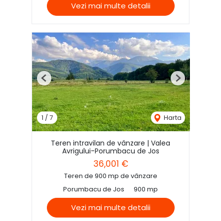
Vezi mai multe detalii
Previous
Next
1
/
7
Harta
Teren intravilan de vânzare | Valea
Avrigului-Porumbacu de Jos
36,001 €
Teren de 900 mp de vânzare
Porumbacu de Jos
900 mp
Vezi mai multe detalii