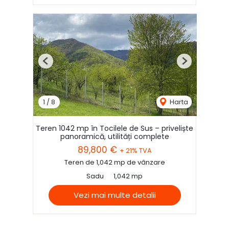
Previous
Next
1
/
8
Harta
Teren 1042 mp în Tocilele de Sus – priveliște
panoramică, utilități complete
89,800 €
+ 21% TVA
Teren de 1,042 mp de vânzare
Sadu
1,042 mp
Vezi mai multe detalii