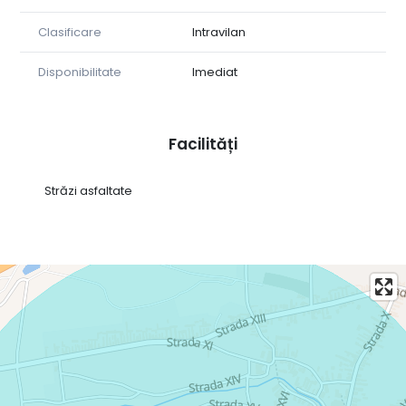
Locație avantajoasă, aproape de Sibiu, aeroport,
autostrada
Clasificare
Intravilan
Pret 70 euro/mp negociabil
Disponibilitate
Imediat
Posibilitate plata in rate
Pentru mai multe informații și vizionare, vă rog să ne
Facilități
contactați: Alina-0723 338 480 Claudia-0727 958 004
Străzi asfaltate