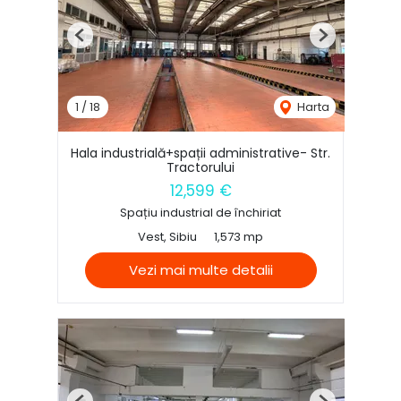
Previous
Next
1
/
18
Harta
Hala industrială+spații administrative- Str.
Tractorului
12,599 €
Spațiu industrial de închiriat
Vest, Sibiu
1,573 mp
Vezi mai multe detalii