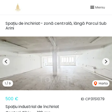
Meniu
Spațiu de inchiriat– zonă centrală, lângă Parcul Sub
Arini
Previous
Nex
1
/
9
Harta
500 €
ID CP3151079
Spațiu industrial de închiriat