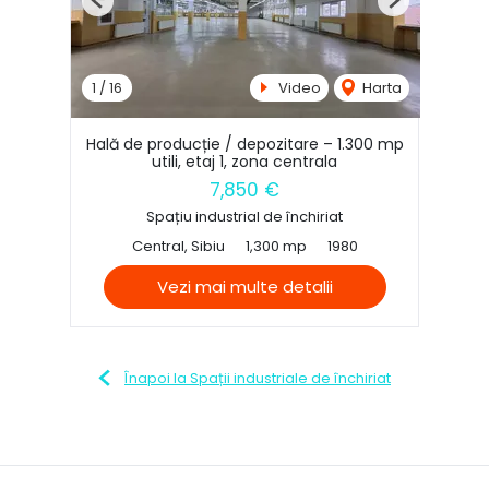
Previous
Next
1
/
16
Video
Harta
Hală de producție / depozitare – 1.300 mp
utili, etaj 1, zona centrala
7,850 €
Spațiu industrial de închiriat
Central, Sibiu
1,300 mp
1980
Vezi mai multe detalii
Înapoi la Spații industriale de închiriat