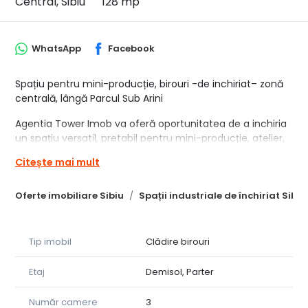
Central, Sibiu
128 mp
WhatsApp
Facebook
Spațiu pentru mini-producție, birouri -de inchiriat– zonă
centrală, lângă Parcul Sub Arini
Agentia Tower Imob va oferă oportunitatea de a inchiria
un spațiu versatil, pretabil pentru mini-producție, atelier,
activități de servicii, depozitare sau birouri, situat în zonă
Citește mai mult
centrală, în imediata apropiere a Parcului Sub Arini.
Suprafață totală: 128,2 mp, compartimentată astfel:
Oferte imobiliare Sibiu
Spații industriale de închiriat Sibiu
Demisol: garaj și magazie, cu suprafață de 37,8 mp;
Parter: birou și atelier, cu suprafață de 90,4 mp.
Tip imobil
Clădire birouri
Dotări și utilități:
Etaj
Demisol, Parter
- curent trifazic;
- centrală termică proprie;
Număr camere
3