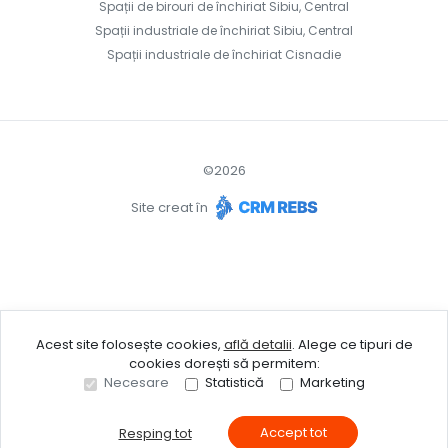
Spații de birouri de închiriat Sibiu, Central
Spații industriale de închiriat Sibiu, Central
Spații industriale de închiriat Cisnadie
©
2026
Site creat în
Acest site folosește cookies,
află detalii
.
Alege ce tipuri de
cookies dorești să permitem:
Necesare
Statistică
Marketing
Accept tot
Resping tot
Sună acum
Solicită vizionare