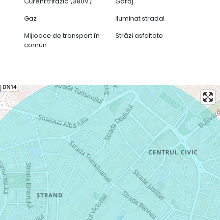
Curent trifazic (380V)
Garaj
Gaz
Iluminat stradal
Mijloace de transport în
Străzi asfaltate
comun