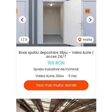
Previous
Next
1
/
3
Harta
Boxe spatiu depozitare Sibiu – Valea Aurie |
acces 24/7
169 RON
Spațiu industrial de închiriat
Valea Aurie, Sibiu
5 mp
Vezi mai multe detalii