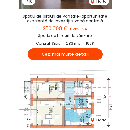
1
/
10
Harta
Spațiu de birouri de vânzare–oportunitate
excelentă de investiție, zonă centrală
250,000 €
+ 21% TVA
Spațiu de birouri de vânzare
Central, Sibiu
233 mp
1998
Vezi mai multe detalii
Previous
Next
1
/
2
Harta