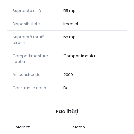
stabilă și imediat profitabilă.
Suprafață utilă
55 mp
✅ Schimbare de destinație în birouri deja aprobată
✅ Clădire cu standarde moderne și poziționare premium
✅ Aproape de Parcul Sub Arini, Universitatea „Lucian
Disponibilitate
Imediat
Blaga”, centre medicale și instituții publice
✅ Toate utilitățile contorizate separat, CF individual
Suprafață totală
55 mp
birouri
Compartimentare
Compartimentat
spațiu
An construcție
2000
Construcție nouă
Da
Facilități
Internet
Telefon