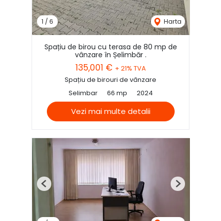
1
/
6
Harta
Spațiu de birou cu terasa de 80 mp de
vânzare în Șelimbăr .
135,001 €
+ 21% TVA
Spațiu de birouri de vânzare
Selimbar
66 mp
2024
Vezi mai multe detalii
Previous
Next