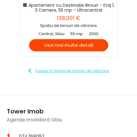
🏢 Apartament cu Destinație Birouri – Etaj 1,
3 Camere, 55 mp – Ultracentral
138,001 €
Spațiu de birouri de vânzare
Central, Sibiu
55 mp
2000
Vezi mai multe detalii
Înapoi la Spații de birouri de vânzare
Tower Imob
Agenție imobiliară Sibiu
0747691352