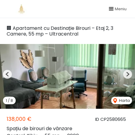
Meniu
🏢 Apartament cu Destinație Birouri – Etaj 2, 3
Camere, 55 mp – Ultracentral
Previous
Nex
1
/
8
Harta
138,000 €
ID CP2580665
Spațiu de birouri de vânzare