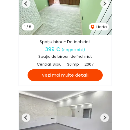
Previous
Next
1
/
5
Harta
Spațiu birou- De închiriat
399 €
(negociabil)
Spațiu de birouri de închiriat
Central, Sibiu
30 mp
2007
Vezi mai multe detalii
Previous
Next