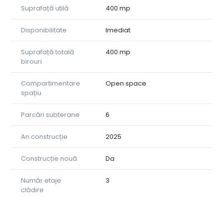
Suprafață utilă
400 mp
✔️ 200 mp utili / etaj
✔️ Se pot închiria individual sau împreună
✔️ Posibilitate de recompartimentare și amenajare la
Disponibilitate
Imediat
cheie
✔️ Clădire modernă cu lift
Suprafață totală
400 mp
✔️ Sistem performant de climatizare și ventilație cu
birouri
recuperare de căldură
✔️ Termostat wireless smart, cu control al temperaturii
Compartimentare
Open space
din aplicație mobilă
spațiu
✔️ Grupuri sanitare pe fiecare etaj
✔️ Minimum 3 locuri de parcare dedicate fiecărui etaj, cu
Parcări subterane
6
posibilitatea suplimentării
✔️ Clădire eficientă energetic, cu dotări tehnice moderne
An construcție
2025
💶 Chirie: 2.999 € / lună / etaj, negociabil + TVA
Construcție nouă
Da
✅ Comision 0% pentru chiriaș!
Număr etaje
3
📞 Pentru detalii și programarea unei vizionări:
clădire
Ema Popa
📱 +40 (779) 263 491