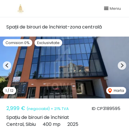
Meniu
Spații de birouri de închiriat-zona centrală
Comision 0%
Exclusivitate
Previous
Nex
1
/
12
Harta
2,999 €
ID CP3189595
(negociabil) + 21% TVA
Spațiu de birouri de închiriat
Central, Sibiu
400 mp
2025