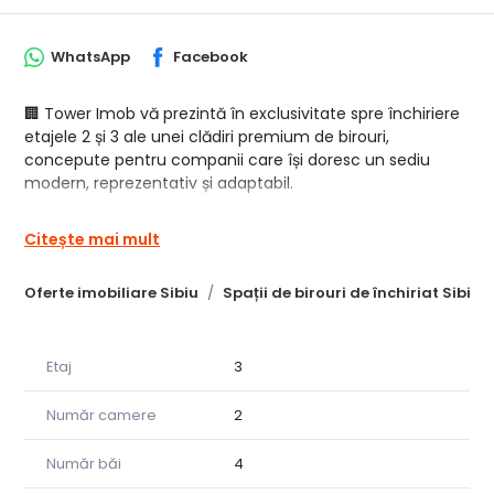
WhatsApp
Facebook
🏢 Tower Imob vă prezintă în exclusivitate spre închiriere
etajele 2 și 3 ale unei clădiri premium de birouri,
concepute pentru companii care își doresc un sediu
modern, reprezentativ și adaptabil.
Fiecare etaj dispune de o suprafață de 200 mp și poate fi
Citește mai mult
închiriat individual sau împreună, oferind flexibilitate în
funcție de dimensiunea și nevoile afacerii
Oferte imobiliare Sibiu
Spații de birouri de închiriat Sibiu
dumneavoastră.
Spațiile beneficiază de o compartimentare eficientă, cu
posibilitatea de recompartimentare și amenajare
Etaj
3
completă „la cheie”, conform cerințelor viitorului chiriaș,
fiind potrivite pentru sedii de companie, firme IT,
Număr camere
2
cabinete medicale, clinici, consultanță, call-center,
arhitectură, contabilitate și alte activități office.
Număr băi
4
✨ Caracteristici și dotări: