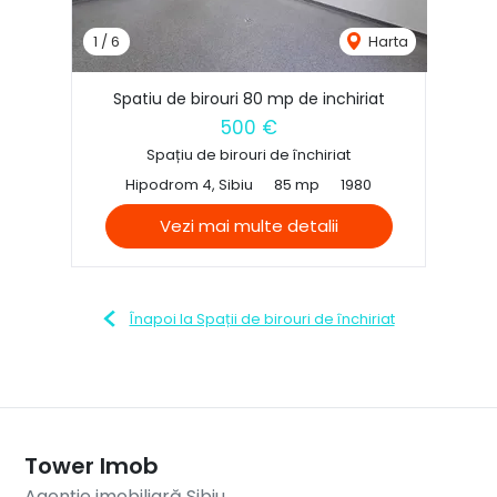
1
/
6
Harta
Spatiu de birouri 80 mp de inchiriat
500 €
Spațiu de birouri de închiriat
Hipodrom 4, Sibiu
85 mp
1980
Vezi mai multe detalii
Înapoi la Spații de birouri de închiriat
Tower Imob
Agenție imobiliară Sibiu