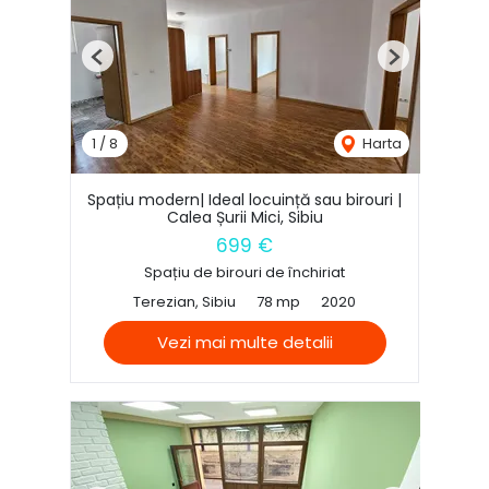
Previous
Next
1
/
8
Harta
Spațiu modern| Ideal locuință sau birouri |
Calea Șurii Mici, Sibiu
699 €
Spațiu de birouri de închiriat
Terezian, Sibiu
78 mp
2020
Vezi mai multe detalii