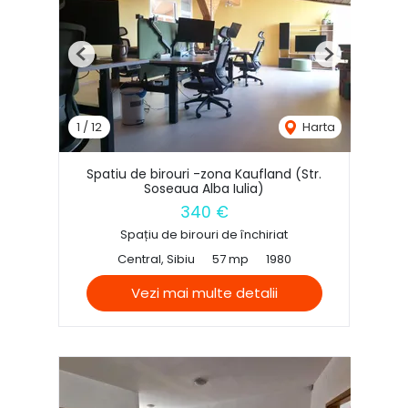
Previous
Next
1
/
12
Harta
Spatiu de birouri -zona Kaufland (Str.
Soseaua Alba Iulia)
340 €
Spațiu de birouri de închiriat
Central, Sibiu
57 mp
1980
Vezi mai multe detalii