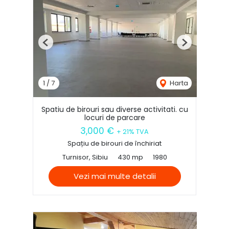
Previous
Next
1
/
7
Harta
Spatiu de birouri sau diverse activitati. cu
locuri de parcare
3,000 €
+ 21% TVA
Spațiu de birouri de închiriat
Turnisor, Sibiu
430 mp
1980
Vezi mai multe detalii