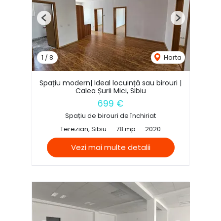
Previous
Next
1
/
8
Harta
Spațiu modern| Ideal locuință sau birouri |
Calea Șurii Mici, Sibiu
699 €
Spațiu de birouri de închiriat
Terezian, Sibiu
78 mp
2020
Vezi mai multe detalii