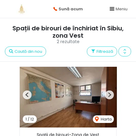
Sună acum
Meniu
Spații de birouri de închiriat în Sibiu,
zona Vest
2 rezultate
Caută din nou
Filtrează
Previous
Next
1
/
12
Harta
Spații de birouri-Zona de Vest