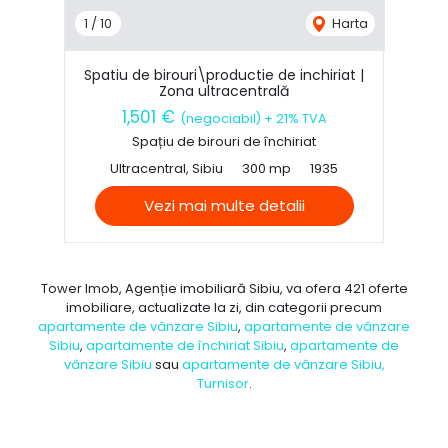
1
/
10
Harta
Spatiu de birouri\productie de inchiriat |
Zona ultracentrală
1,501 €
(negociabil) + 21% TVA
Spațiu de birouri de închiriat
Ultracentral, Sibiu
300 mp
1935
Vezi mai multe detalii
Tower Imob, Agenție imobiliară Sibiu, va ofera 421 oferte
imobiliare, actualizate la zi, din categorii precum
apartamente de vânzare Sibiu
,
apartamente de vânzare
Sibiu
,
apartamente de închiriat Sibiu
,
apartamente de
vânzare Sibiu
sau
apartamente de vânzare Sibiu,
Turnisor
.