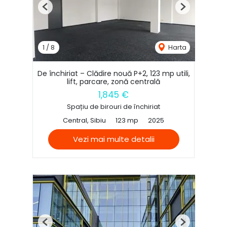
Previous
Next
1
/
8
Harta
De închiriat – Clădire nouă P+2, 123 mp utili,
lift, parcare, zonă centrală
1,845 €
Spațiu de birouri de închiriat
Central, Sibiu
123 mp
2025
Vezi mai multe detalii
Previous
Next