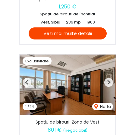
1,250 €
Spațiu de birouri de închiriat
Vest, Sibiu
286 mp
1900
Vezi mai multe detalii
Exclusivitate
Previous
Next
1
/
14
Harta
Spațiu de birouri-Zona de Vest
801 €
(negociabil)