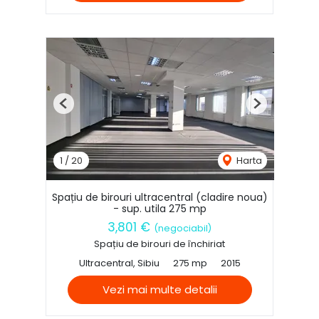
Previous
Next
1
/
20
Harta
Spațiu de birouri ultracentral (cladire noua)
- sup. utila 275 mp
3,801 €
(negociabil)
Spațiu de birouri de închiriat
Ultracentral, Sibiu
275 mp
2015
Vezi mai multe detalii