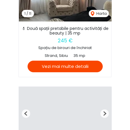
1
/
11
Harta
💄 Două spații pretabile pentru activități de
beauty | 35 mp
245 €
Spațiu de birouri de închiriat
Strand, Sibiu
35 mp
Vezi mai multe detalii
Previous
Next