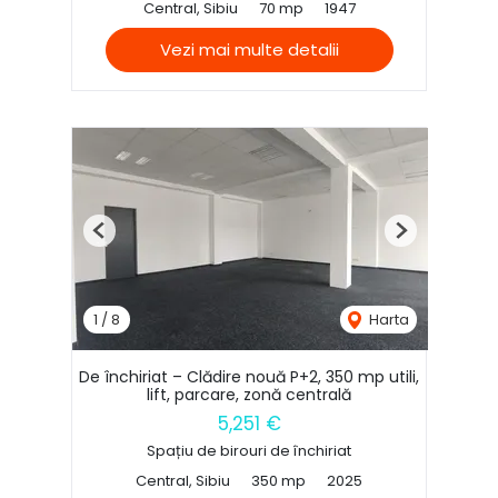
Central, Sibiu
70 mp
1947
Vezi mai multe detalii
Previous
Next
1
/
8
Harta
De închiriat – Clădire nouă P+2, 350 mp utili,
lift, parcare, zonă centrală
5,251 €
Spațiu de birouri de închiriat
Central, Sibiu
350 mp
2025