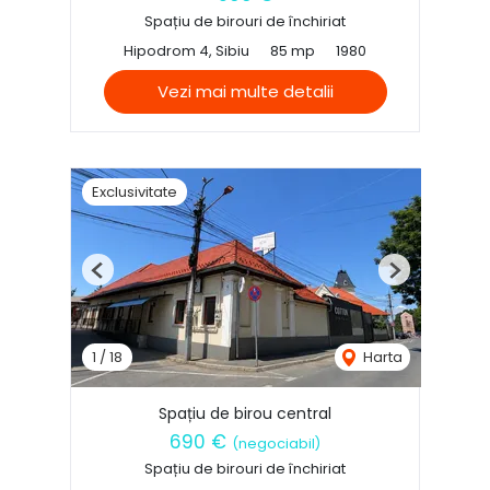
Spațiu de birouri de închiriat
Hipodrom 4, Sibiu
85 mp
1980
Vezi mai multe detalii
Exclusivitate
Previous
Next
1
/
18
Harta
Spațiu de birou central
690 €
(negociabil)
Spațiu de birouri de închiriat