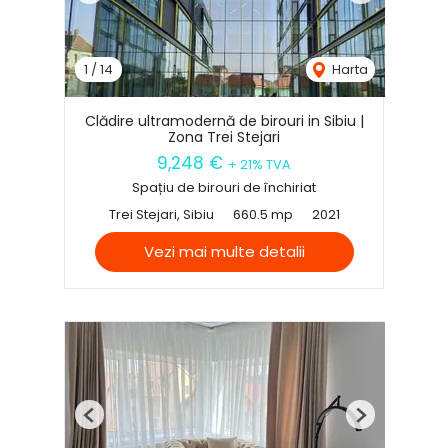
1
/
14
Harta
Clădire ultramodernă de birouri in Sibiu |
Zona Trei Stejari
9,248 €
+ 21% TVA
Spațiu de birouri de închiriat
Trei Stejari, Sibiu
660.5 mp
2021
Vezi mai multe detalii
Previous
Next