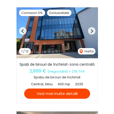
Comision 0%
Exclusivitate
Previous
Next
1
/
12
Harta
Spații de birouri de închiriat-zona centrală
2,999 €
(negociabil) + 21% TVA
Spațiu de birouri de închiriat
Central, Sibiu
400 mp
2025
Vezi mai multe detalii