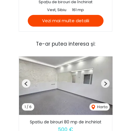
Spațiu de birouri de închiriat
Vest, Sibiu
161 mp
Vezi mai multe detalii
Te-ar putea interesa și:
Previous
Next
1
/
6
Harta
Spatiu de birouri 80 mp de inchiriat
500 €