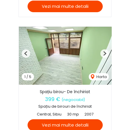
Vezi mai multe detalii
Previous
Next
1
/
5
Harta
Spațiu birou- De închiriat
399 €
(negociabil)
Spațiu de birouri de închiriat
Central, Sibiu
30 mp
2007
Vezi mai multe detalii